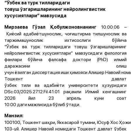
“Ўзбек ва турк тилларидаги
товуш ўзгаришларининг нейролингвистик
хусусиятлари” мавзусида
10.00.06 –
Мирзаева Гўзал Қобулжоновнанинг
Қиёсий адабиётшунослик, чоғиштирма тилшунослик ва
таржимашунослик ихтисослиги бўйича
“Ўзбек ва турк тилларидаги товуш ўзгаришларининг
нейролингвистик хусусиятлари” мавзусидаги филология
фанлари бўйича фалсафа доктори (PhD) илмий
даражасини олиш
учун ёзилган диссертация иши ҳимояси Алишер Навоий ном
Тошкент давлат
ўзбек тили ва адабиёти университети ҳузуридаги
DSc.03/2025.27.12.Fil.41.01 рақамли Илмий кенгашнинг
2026 йил 23 апрель куни соат
10:00 даги мажлисида бўлиб ўтади.
Манзил:
100100, Тошкент шаҳри, Яккасарой тумани, Юсуф Хос Ҳожи
103-уй. Алишер Навоий номидаги Тошкент давлат ўзбек