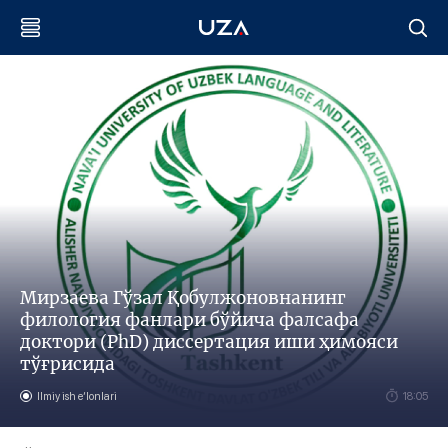
Мирзаева Гўзал Қобулжоновнанинг
филология фанлари бўйича фалсафа
доктори (PhD) диссертация иши ҳимояси
тўғрисида
Ilmiy ish eʼlonlari
18:05