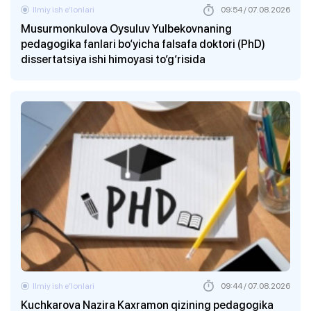
Ilmiy ish eʼlonlari
09:54 / 07.08.2026
Musurmonkulova Oysuluv Yulbekovnaning
pedagogika fanlari bo‘yicha falsafa doktori (PhD)
dissertatsiya ishi himoyasi to‘g‘risida
Ilmiy ish eʼlonlari
09:44 / 07.08.2026
Kuchkarova Nazira Kaxramon qizining pedagogika