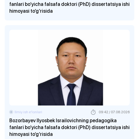
fanlari bo‘yicha falsafa doktori (PhD) dissertatsiya ishi
himoyasi to‘g‘risida
Ilmiy ish eʼlonlari
09:42 / 07.08.2026
Bozorbayev Ilyosbek Israilovichning pedagogika
fanlari bo‘yicha falsafa doktori (PhD) dissertatsiya ishi
himoyasi to‘g‘risida