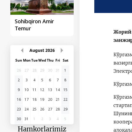
Sohibqiron Amir
O‘zbekiston va
Temur
Paragvay hamkorlig
Жорий 
занжир
August
2026
Кўргаз
Sun
Mon
Tue
Wed
Thu
Fri
Sat
вазирл
26
27
28
29
30
31
1
Электр
2
3
4
5
6
7
8
Кўргаз
9
10
11
12
13
14
15
Кўргаз
16
17
18
19
20
21
22
старта
23
24
25
26
27
28
29
Шунинг
30
31
1
2
3
4
5
коопер
Hamkorlarimiz
алоқал