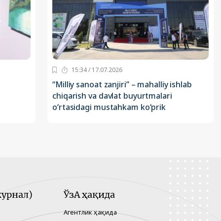
15:34 / 17.07.2026
“Milliy sanoat zanjiri” – mahalliy ishlab
chiqarish va davlat buyurtmalari
o‘rtasidagi mustahkam ko‘prik
урнал)
ЎзА ҳақида
Агентлик ҳақида