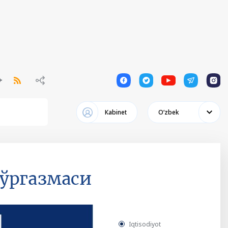
1
1
1
1
1
Кabinet
Oʻzbek
ўргазмаси
Iqtisodiyot