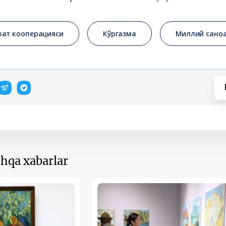
оат кооперацияси
Кўргазма
Миллий сано
hqa xabarlar