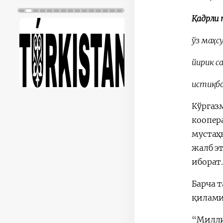
Қадрли 
ўз маҳ
йирик с
истиқбо
Кўргаз
коопер
мустаҳ
жалб э
иборат
Барча 
қилами
“Милли