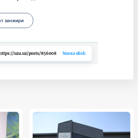
ат занжири
https://uza.uz/posts/856008
Nusxa olish