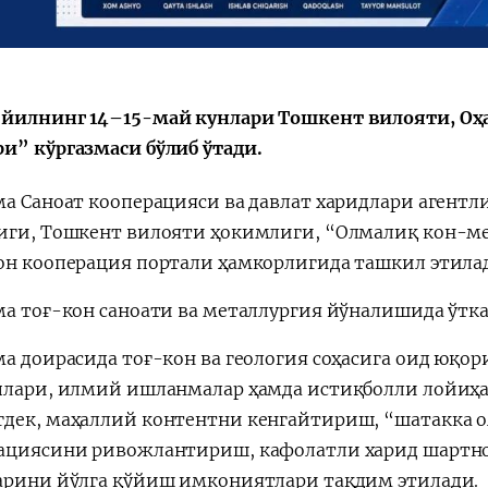
Huquqiy targʻibot
O‘zbekiston va
i
Yaponiya hamkorl
йилнинг 14–15-май кунлари Тошкент вилояти, Оҳ
и” кўргазмаси бўлиб ўтади.
ма Саноат кооперацияси ва давлат харидлари агентли
иги, Тошкент вилояти ҳокимлиги, “Олмалиқ кон-м
он кооперация портали ҳамкорлигида ташкил этила
ма тоғ-кон саноати ва металлургия йўналишида ўтк
ма доирасида тоғ-кон ва геология соҳасига оид юқор
плари, илмий ишланмалар ҳамда истиқболли лойиҳ
дек, маҳаллий контентни кенгайтириш, “шатакка 
ациясини ривожлантириш, кафолатли харид шартно
арини йўлга қўйиш имкониятлари тақдим этилади.