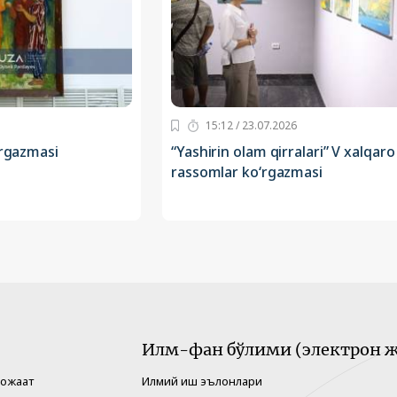
15:12 / 23.07.2026
‘rgazmasi
“Yashirin olam qirralari” V xalqaro
rassomlar ko‘rgazmasi
Илм-фан бўлими (электрон ж
рожаат
Илмий иш эълонлари