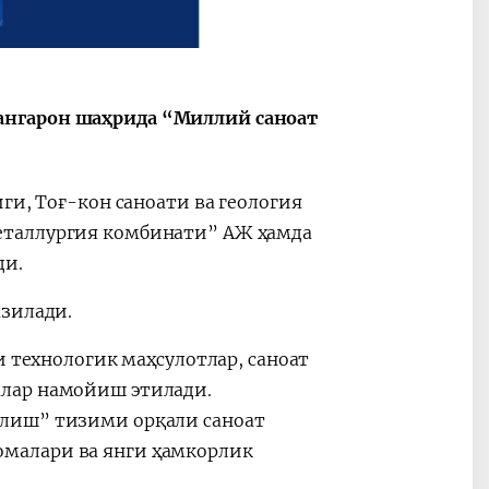
Oʻzbekiston va
Maqolalar
igi
Pokiston hamkorligi
ангарон шаҳрида “Миллий саноат
ги, Тоғ-кон саноати ва геология
еталлургия комбинати” АЖ ҳамда
ди.
азилади.
и технологик маҳсулотлар, саноат
алар намойиш этилади.
олиш” тизими орқали саноат
малари ва янги ҳамкорлик