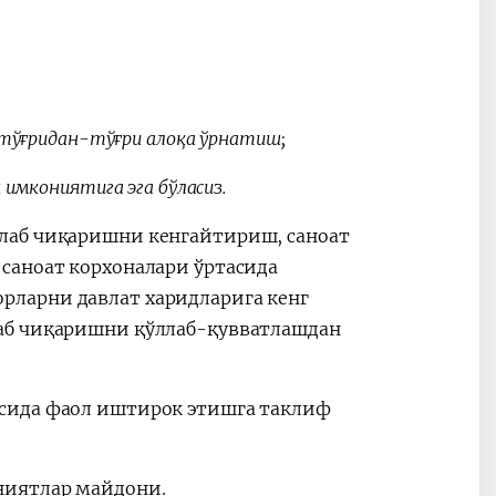
 тўғридан-тўғри алоқа ўрнатиш;
имкониятига эга бўласиз.
лаб чиқаришни кенгайтириш, саноат
саноат корхоналари ўртасида
ларни давлат харидларига кенг
аб чиқаришни қўллаб-қувватлашдан
сида фаол иштирок этишга таклиф
ниятлар майдони.