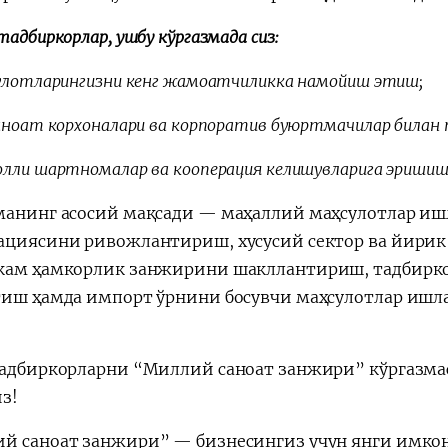
тадбиркорлар, ушбу кўргазмада сиз:
сулотларингизни кенг жамоатчиликка намойиш этиш;
аноат корхоналари ва корпоратив буюртмачилар билан
лли шартномалар ва кооперация келишувларига эришиш 
манинг асосий мақсади — маҳаллий маҳсулотлар иш
ациясини ривожлантириш, хусусий сектор ва йирик 
кам ҳамкорлик занжирини шакллантириш, тадбиркор
тиш ҳамда импорт ўрнини босувчи маҳсулотлар ишл
.
тадбиркорларни “Миллий саноат занжири” кўргазма
з!
й саноат занжири” — бизнесингиз учун янги имко