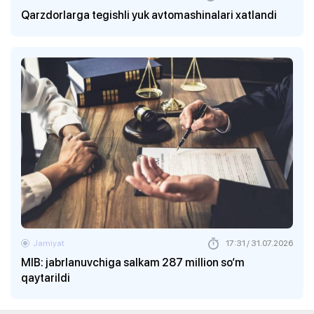
Qarzdorlarga tegishli yuk avtomashinalari xatlandi
Jamiyat
17:31 / 31.07.2026
MIB: jabrlanuvchiga salkam 287 million so‘m
qaytarildi