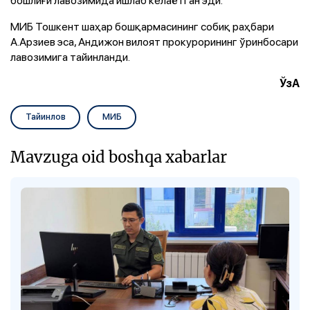
МИБ Тошкент шаҳар бошқармасининг собиқ раҳбари
А.Арзиев эса, Андижон вилоят прокурорининг ўринбосари
лавозимига тайинланди.
ЎзА
Тайинлов
МИБ
Mavzuga oid boshqa xabarlar