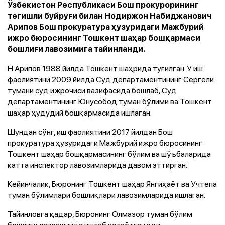
Ўзбекистон Республикаси Бош прокурорининг
тегишли буйруғи билан Нодиржон Набиджанович
Арипов Бош прокуратура ҳузуридаги Мажбурий
ижро бюросининг Тошкент шаҳар бошқармаси
бошлиғи лавозимига тайинланди.
Н.Арипов 1988 йилда Тошкент шаҳрида туғилган. У иш
фаолиятини 2009 йилда Суд департаментининг Сергели
тумани суд ижрочиси вазифасида бошлаб, Суд
департаментининг Юнусобод туман бўлими ва Тошкент
шаҳар ҳудудий бошқармасида ишлаган.
Шундан сўнг, иш фаолиятини 2017 йилдан Бош
прокуратура ҳузуридаги Мажбурий ижро бюросининг
Тошкент шаҳар бошқармасининг бўлим ва шўъбаларида
катта инспектор лавозимларида давом эттирган.
Кейинчалик, Бюронинг Тошкент шаҳар Янгиҳаёт ва Учтепа
туман бўлимлари бошлиқлари лавозимларида ишлаган.
Тайинловга қадар, Бюронинг Олмазор туман бўлим
бошлиғи лавозимида ишлаб келаётган эди.