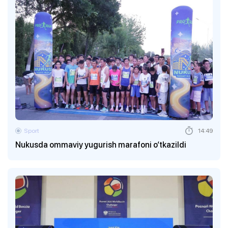
Sport
14:49
Nukusda ommaviy yugurish marafoni o‘tkazildi