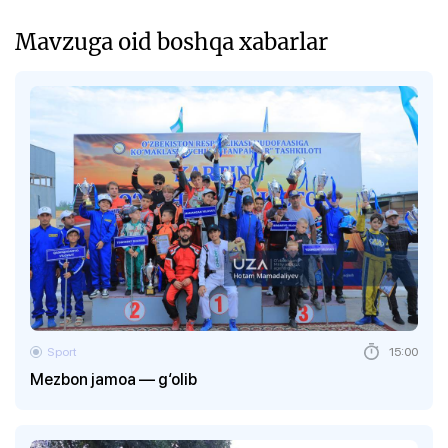
Mavzuga oid boshqa xabarlar
Sport
15:00
Mezbon jamoa — g‘olib