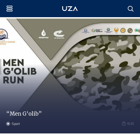
“Men G‘olib”
Sport
11:31