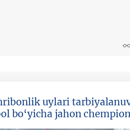
ribonlik uylari tarbiyalanuv
bol bo‘yicha jahon chempiona