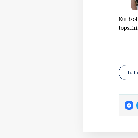
Kutib ol
topshiri
futb