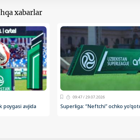
hqa xabarlar
09:47 / 29.07.2026
k poygasi avjida
Superliga: “Neftchi” ochko yo‘qot