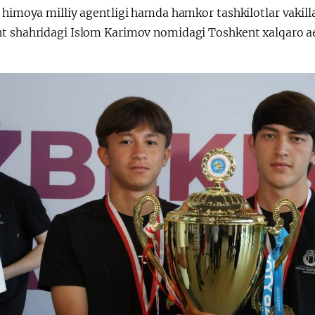
y himoya milliy agentligi hamda hamkor tashkilotlar vakil
t shahridagi Islom Karimov nomidagi Toshkent xalqaro aer