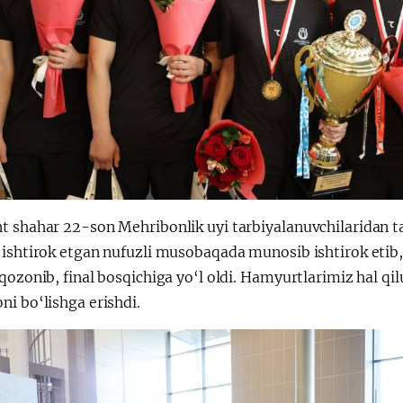
t shahar 22-son Mehribonlik uyi tarbiyalanuvchilaridan 
 ishtirok etgan nufuzli musobaqada munosib ishtirok etib,
qozonib, final bosqichiga yo‘l oldi. Hamyurtlarimiz hal q
i bo‘lishga erishdi.