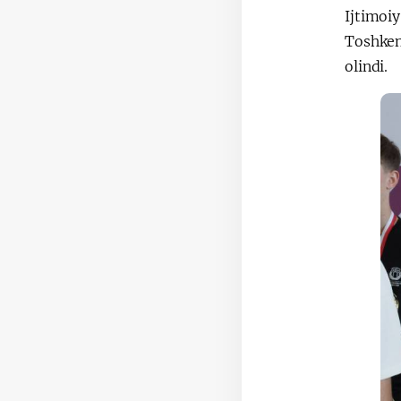
Ijtimoi
Toshken
olindi.