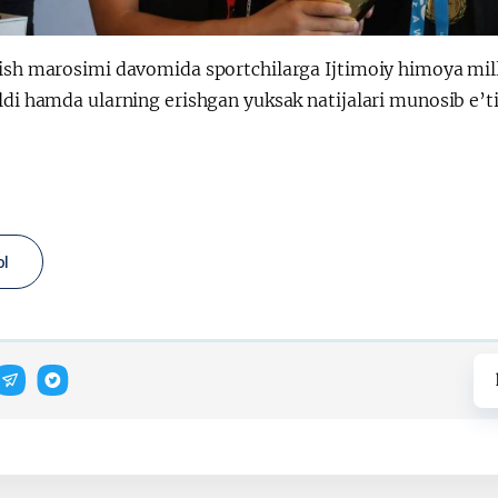
ish marosimi davomida sportchilarga Ijtimoiy himoya milli
ldi hamda ularning erishgan yuksak natijalari munosib e’tir
ol