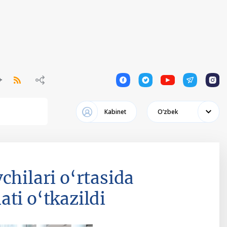
1
1
1
1
1
Кabinet
Oʻzbek
chilari o‘rtasida
ti o‘tkazildi