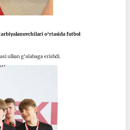
Oʻzbekiston va
Maqolalar
igi
Pokiston hamkorligi
arbiyalanuvchilari o‘rtasida futbol
si ulkan g‘alabaga erishdi.