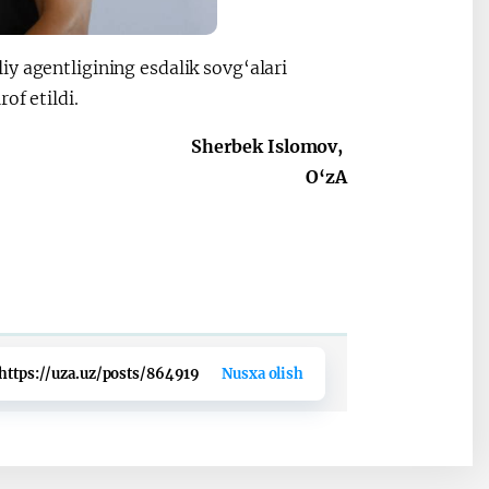
y agentligining esdalik sovg‘alari
of etildi.
Sherbek Islomov,
O‘zA
https://uza.uz/posts/864919
Nusxa olish