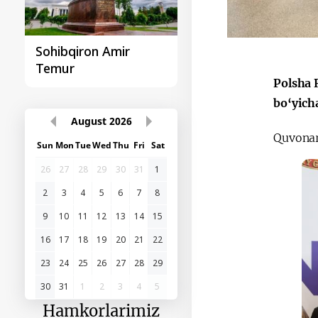
Sohibqiron Amir
O‘zbekiston va
Temur
Paragvay hamkorlig
Polsha 
bo‘yich
August
2026
Quvonar
Sun
Mon
Tue
Wed
Thu
Fri
Sat
26
27
28
29
30
31
1
2
3
4
5
6
7
8
9
10
11
12
13
14
15
16
17
18
19
20
21
22
23
24
25
26
27
28
29
30
31
1
2
3
4
5
Hamkorlarimiz