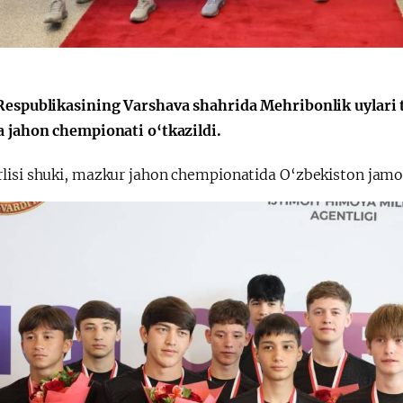
Huquqiy targʻibot
O‘zbekiston va
i
Yaponiya hamkorl
Respublikasining Varshava shahrida Mehribonlik uylari t
a jahon chempionati o‘tkazildi.
lisi shuki, mazkur jahon chempionatida O‘zbekiston jamoa