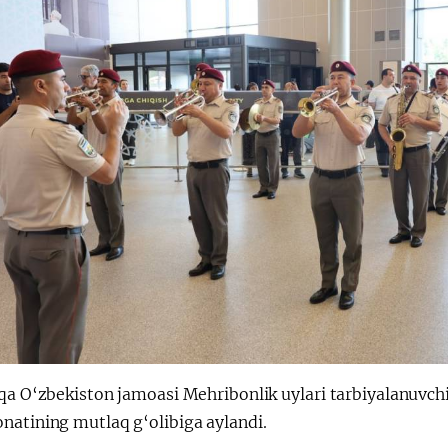
qa O‘zbekiston jamoasi Mehribonlik uylari tarbiyalanuvchil
natining mutlaq g‘olibiga aylandi.