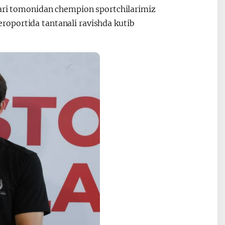
lari tomonidan chempion sportchilarimiz
oportida tantanali ravishda kutib