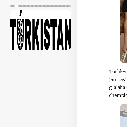
Toshken
jamoasi
g‘alaba 
chempion