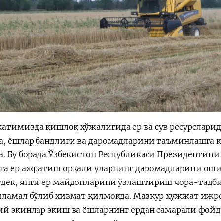
атимизда қишлоқ хўжалигида ер ва сув ресурсларид
а, ёшлар бандлиги ва даромадларини таъминлашга қ
а. Бу борада Ўзбекистон Республикаси Президентинин
га ер ажратиш орқали уларнинг даромадларини ош
дек, янги ер майдонларини ўзлаштириш чора-тадб
иламал бўлиб хизмат қилмоқда. Мазкур ҳужжат ижро
ий экинлар экиш ва ёшларнинг ердан самарали фо