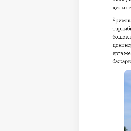
қилинг
Ўримни
таркиб
бошоқл
центне
ерга м
бажарг