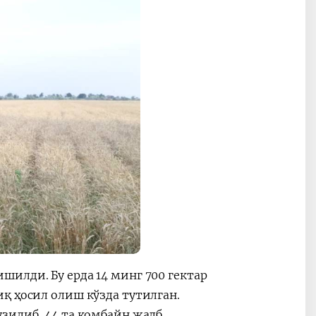
илди. Бу ерда 14 минг 700 гектар
қ ҳосил олиш кўзда тутилган.
зилиб, 44 та комбайн жалб