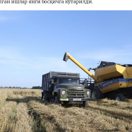
лган ишлар янги босқичга кўтарилди.