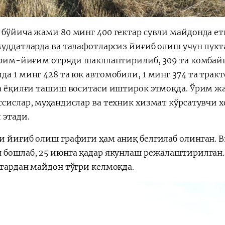
 бўйича жами 80 минг 400 гектар сувли майдонда 
муддатларда ва талафотларсиз йиғиб олиш учун пухт
 ўрим-йиғим отряди шакллантирилиб, 309 та комбай
а 1 минг 428 та юк автомобили, 1 минг 374 та тракт
та ёқилғи ташиш воситаси иштирок этмоқда. Ўрим ж
ссислар, муҳандислар ва техник хизмат кўрсатувчи 
 этади.
и йиғиб олиш графиги ҳам аниқ белгилаб олинган. 
 бошлаб, 25 июнга қадар якунлаш режалаштирилган. 
ктардан майдон тўғри келмоқда.