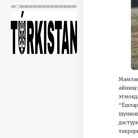
Мамлак
айниқс
этмоқд
“Ёшлар
шунинг
дастур
такрор