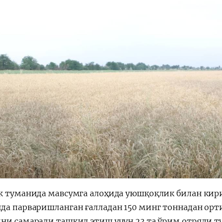
к туманида мавсумга алоҳида уюшқоқлик билан кириш
да парваришланган ғалладан 150 минг тоннадан орти
ни самарали ташкил этиш учун 23 та ўрим отряди ту