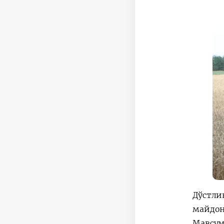
Дўстли
майдон
Мавсум