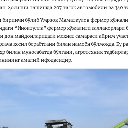
ан. Ҳосилни ташишда 207 та юк автомобили ва 340 т
 биринчи бўлиб Умрзоқ Маматқулов фермер хўжал
идаги “Иноятулла” фермер хўжалиги ғаллакорлари б
и дон майдонларидаги меҳнат самараси айрим участ
ргача ҳосил бераётгани билан намоён бўлмоқда. Бу 
еҳр билан муносабатда бўлгани, агротехник тадбирла
анининг амалий ифодасидир.