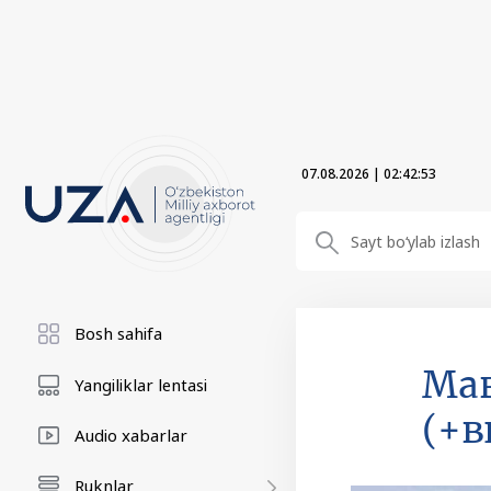
07.08.2026
|
02:42:55
Bosh sahifa
Ма
Yangiliklar lentasi
(+в
Audio xabarlar
Ruknlar