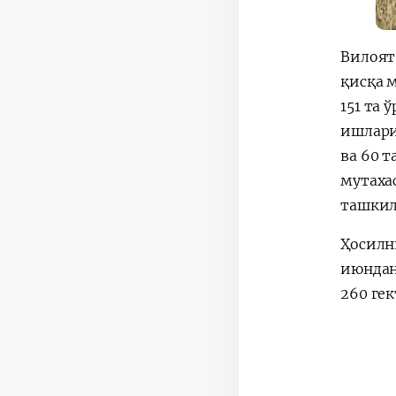
Вилоят
қисқа 
151 та
ишларид
ва 60 
мутаха
ташкил
Ҳосилн
июндан
260 ге