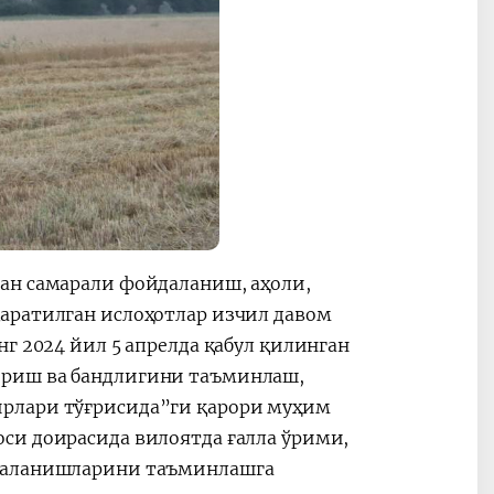
ан самарали фойдаланиш, аҳоли,
аратилган ислоҳотлар изчил давом
г 2024 йил 5 апрелда қабул қилинган
ириш ва бандлигини таъминлаш,
ирлари тўғрисида”ги қарори муҳим
си доирасида вилоятда ғалла ўрими,
йдаланишларини таъминлашга