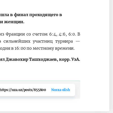
ышла в финал проходящего в
Oʻzbekiston va
Maqolalar
ди женщин.
igi
Pokiston hamkorligi
 Франции со счетом 6:4, 4:6, 6:0. В
з сильнейших участниц турнира —
одня в 16:00 по местному времени.
ил Джавохир Ташходжаев, корр. УзА.
https://uza.uz/posts/855800
Nusxa olish