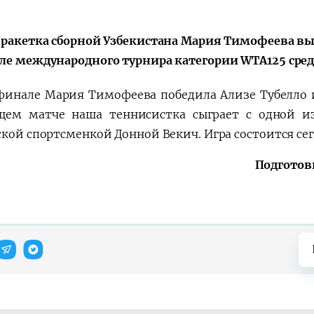
 ракетка сборной Узбекистана Мария Тимофеева в
Huquqiy targʻibot
O‘zbekiston va
ле международного турнира категории WTA125 сре
i
Yaponiya hamkorl
финале Мария Тимофеева победила Ализе Тубелло из
ем матче наша теннисистка сыграет с одной и
ской спортсменкой Донной Векич. Игра состоится сег
Подготов