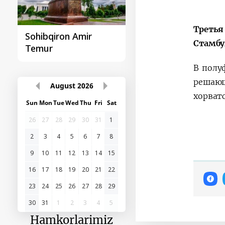
Третья
Sohibqiron Amir
O‘zbekiston va
Стамбу
Temur
Paragvay hamkorlig
В полу
решающ
August
2026
хорват
Sun
Mon
Tue
Wed
Thu
Fri
Sat
26
27
28
29
30
31
1
2
3
4
5
6
7
8
9
10
11
12
13
14
15
16
17
18
19
20
21
22
23
24
25
26
27
28
29
30
31
1
2
3
4
5
Hamkorlarimiz