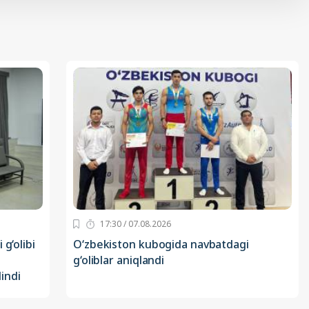
17:30 / 07.08.2026
g‘olibi
O‘zbekiston kubogida navbatdagi
g‘oliblar aniqlandi
lindi