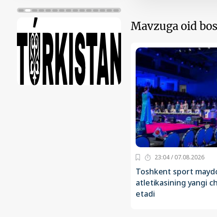
Mavzuga oid bos
23:04 / 07.08.2026
Toshkent sport maydon
atletikasining yangi c
etadi