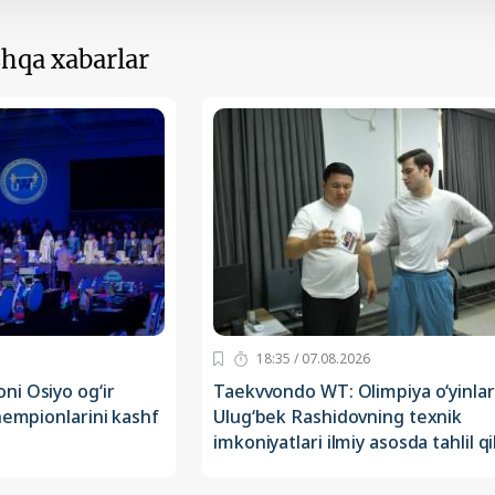
hqa xabarlar
18:35 / 07.08.2026
i Osiyo og‘ir
Taekvvondo WT: Olimpiya o‘yinlari 
hempionlarini kashf
Ulug‘bek Rashidovning texnik
imkoniyatlari ilmiy asosda tahlil qi