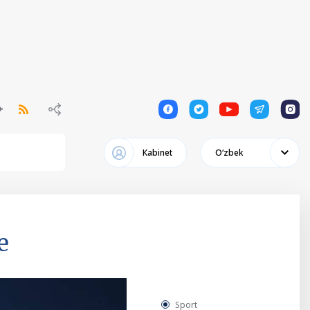
1
1
1
1
1
Кabinet
Oʻzbek
е
Sport