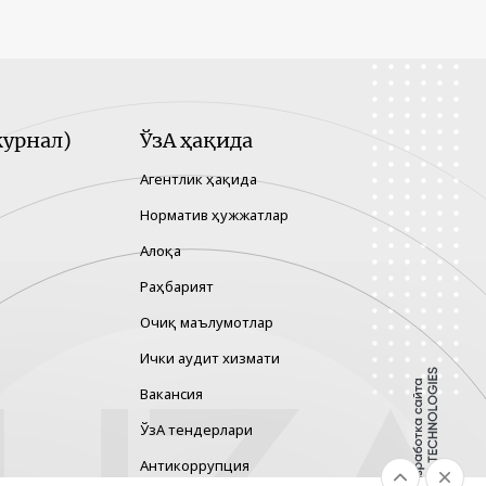
урнал)
ЎзА ҳақида
Агентлик ҳақида
Норматив ҳужжатлар
Алоқа
Раҳбарият
Очиқ маълумотлар
Ички аудит хизмати
Вакансия
ЎзА тендерлари
Антикоррупция