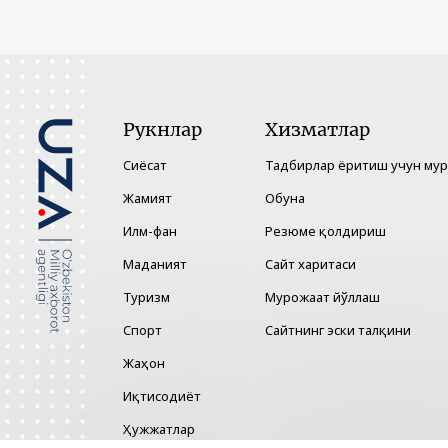
Рукнлар
Хизматлар
Сиёсат
Тадбирлар ёритиш учун му
Жамият
Обуна
Илм-фан
Резюме қолдириш
Маданият
Сайт харитаси
Туризм
Мурожаат йўллаш
Спорт
Сайтнинг эски талқини
Жаҳон
Иқтисодиёт
Ҳужжатлар