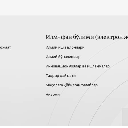
Илм-фан бўлими (электрон ж
рожаат
Илмий иш эълонлари
Илмий йўналишлар
Инновацион ғоялар ва ишланмалар
Таҳрир ҳайъати
Мақолага қўйилган талаблар
Низоми