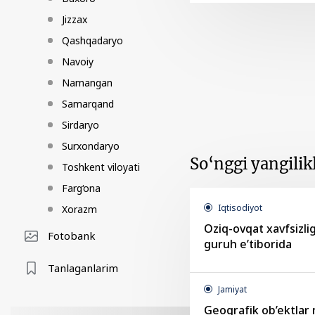
Jizzax
Qashqadaryo
Navoiy
Namangan
Samarqand
Sirdaryo
Surxondaryo
So‘nggi yangilik
Toshkent viloyati
Farg‘ona
Iqtisodiyot
Xorazm
Oziq-ovqat xavfsizlig
Fotobank
guruh e’tiborida
Tanlaganlarim
Jamiyat
Geografik ob’ektlar n