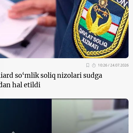
10:26 / 24.07.2026
iard so‘mlik soliq nizolari sudga
an hal etildi