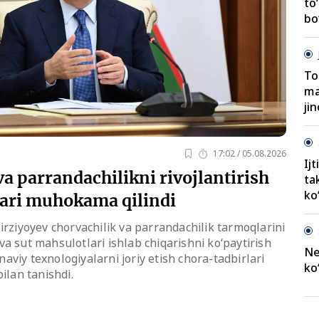
to
bo‘
To
ma
jin
17:02 / 05.08.2026
Ij
va parrandachilikni rivojlantirish
ta
ko‘
lari muhokama qilindi
rziyoyev chorvachilik va parrandachilik tarmoqlarini
t va sut mahsulotlari ishlab chiqarishni ko‘paytirish
Ne
iy texnologiyalarni joriy etish chora-tadbirlari
ko‘
ilan tanishdi.