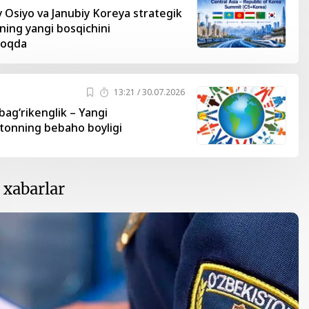
 Osiyo va Janubiy Koreya strategik
kning yangi bosqichini
moqda
13:21 / 30.07.2026
 bag‘rikenglik – Yangi
tonning bebaho boyligi
 xabarlar
Oʻzbekiston va
Maqolalar
igi
Pokiston hamkorligi