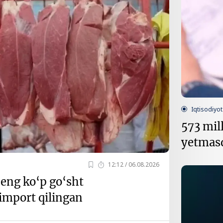
Iqtisodiyot
573 mill
yetmasd
12:12 / 06.08.2026
eng ko‘p go‘sht
import qilingan