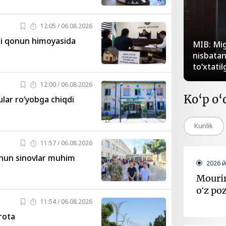
12:05 / 06.08.2026
qi qonun himoyasida
MIB: Mig
nisbatan 
to‘xtatil
12:00 / 06.08.2026
Ko‘p o‘
lar ro‘yobga chiqdi
Kunlik
11:57 / 06.08.2026
chun sinovlar muhim
2026 
Mourin
oʻz poz
11:54 / 06.08.2026
rota