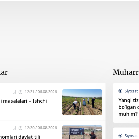
lar
Muharri
Siyosat
12:21 / 06.08.2026
Yangi ti
i masalalari – Ishchi
bo‘lgan 
muhim?
12:20 / 06.08.2026
Siyosat
omlari davlat tili