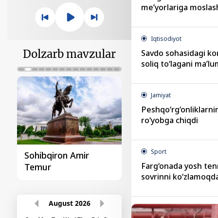
me’yorlariga moslas
Iqtisodiyot
Dolzarb mavzular
Savdo sohasidagi ko
soliq to‘lagani ma’lu
Jamiyat
Peshqo‘rg‘onliklarnin
ro‘yobga chiqdi
Sport
Sohibqiron Amir
O‘zbekiston va
Farg‘onada yosh ten
Temur
Paragvay hamkorlig
sovrinni ko‘zlamoqd
August
2026