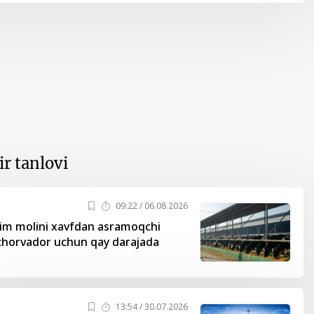
r tanlovi
09:22 / 06.08.2026
zim molini xavfdan asramoqchi
chorvador uchun qay darajada
13:54 / 30.07.2026