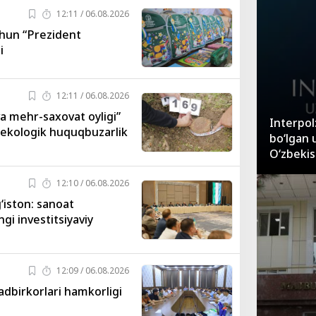
12:11 / 06.08.2026
uchun “Prezident
i
12:11 / 06.08.2026
a mehr-saxovat oyligi”
Interpol
 ekologik huquqbuzarlik
bo‘lgan 
O‘zbekis
12:10 / 06.08.2026
‘iston: sanoat
gi investitsiyaviy
12:09 / 06.08.2026
dbirkorlari hamkorligi