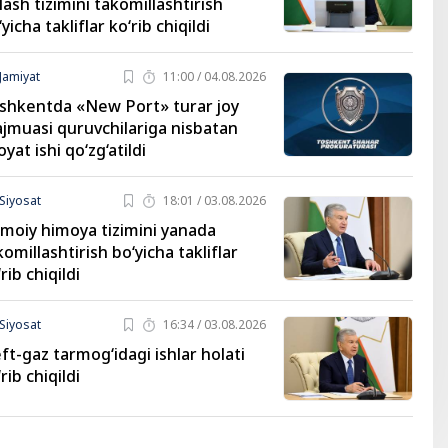
‘lash tizimini takomillashtirish
yicha takliflar ko‘rib chiqildi
Jamiyat
11:00 / 04.08.2026
shkentda «New Port» turar joy
jmuasi quruvchilariga nisbatan
oyat ishi qo‘zg‘atildi
Siyosat
18:01 / 03.08.2026
timoiy himoya tizimini yanada
komillashtirish bo‘yicha takliflar
rib chiqildi
Siyosat
16:34 / 03.08.2026
ft-gaz tarmog‘idagi ishlar holati
rib chiqildi