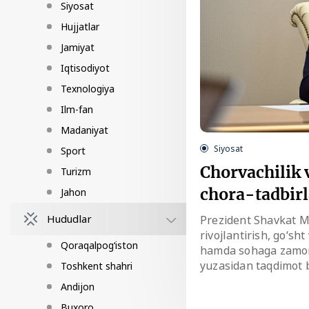
Siyosat
Hujjatlar
Jamiyat
Iqtisodiyot
Texnologiya
Ilm-fan
Madaniyat
Siyosat
Sport
Chorvachilik 
Turizm
chora-tadbir
Jahon
Hududlar
Prezident Shavkat Mi
rivojlantirish, go‘sh
Qoraqalpog‘iston
hamda sohaga zamonav
yuzasidan taqdimot b
Toshkent shahri
Andijon
Buxoro