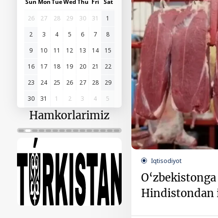
Sun
Mon
Tue
Wed
Thu
Fri
Sat
26
27
28
29
30
31
1
2
3
4
5
6
7
8
9
10
11
12
13
14
15
16
17
18
19
20
21
22
23
24
25
26
27
28
29
30
31
1
2
3
4
5
Hamkorlarimiz
Iqtisodiyot
O‘zbekistonga 
Hindistondan 