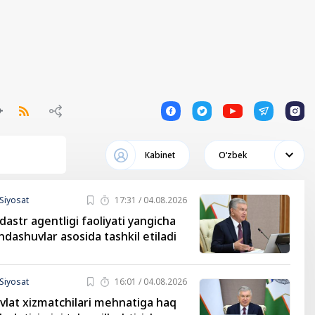
1
1
1
1
1
Кabinet
Oʻzbek
Siyosat
17:31 / 04.08.2026
dastr agentligi faoliyati yangicha
ndashuvlar asosida tashkil etiladi
Siyosat
16:01 / 04.08.2026
vlat xizmatchilari mehnatiga haq