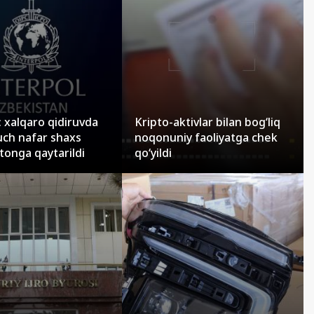
: xalqaro qidiruvda
Kripto-aktivlar bilan bog‘liq
uch nafar shaxs
noqonuniy faoliyatga chek
tonga qaytarildi
qo‘yildi