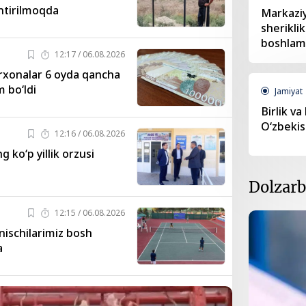
htirilmoqda
Markaziy
sherikli
boshla
12:17 / 06.08.2026
rxonalar 6 oyda qancha
m bo‘ldi
Jamiyat
Birlik va
O‘zbekis
12:16 / 06.08.2026
g ko‘p yillik orzusi
Dolzarb
12:15 / 06.08.2026
Huquqiy targʻibot
O‘zbekiston va
nischilarimiz bosh
i
Yaponiya hamkorl
a