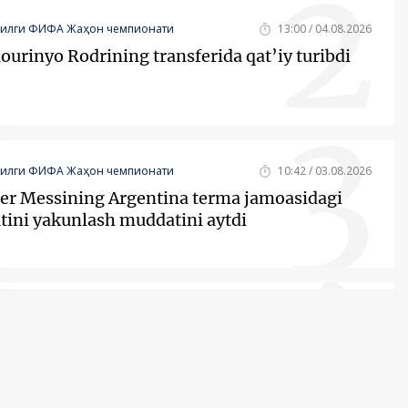
2
йилги ФИФА Жаҳон чемпионати
13:00 / 04.08.2026
ourinyo Rodrining transferida qat’iy turibdi
3
йилги ФИФА Жаҳон чемпионати
10:42 / 03.08.2026
er Messining Argentina terma jamoasidagi
atini yakunlash muddatini aytdi
4
йилги ФИФА Жаҳон чемпионати
16:25 / 04.08.2026
hi» 2,5 mln yevrolik futbolchi transferini
ildi