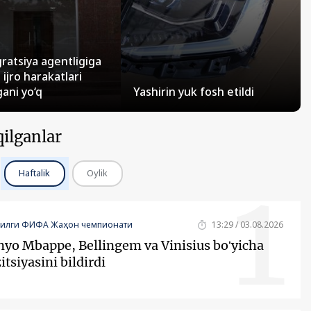
ratsiya agentligiga
ijro harakatlari
gani yo‘q
Yashirin yuk fosh etildi
qilganlar
1
Haftalik
Oylik
йилги ФИФА Жаҳон чемпионати
13:29 / 03.08.2026
yo Mbappe, Bellingem va Vinisius boʻyicha
itsiyasini bildirdi