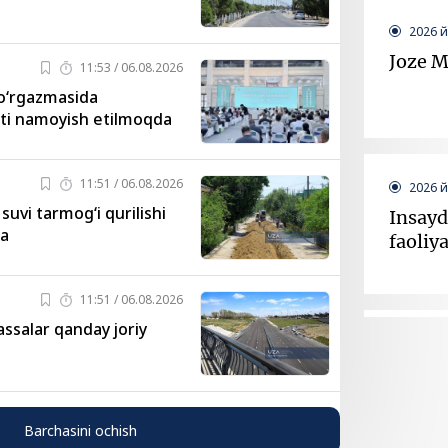
2026 
Joze M
11:53 / 06.08.2026
ko‘rgazmasida
ati namoyish etilmoqda
11:51 / 06.08.2026
2026 
suvi tarmog‘i qurilishi
Insayd
da
faoliy
11:51 / 06.08.2026
assalar qanday joriy
2026 
«Neftc
e’lon q
Barchasini ochish