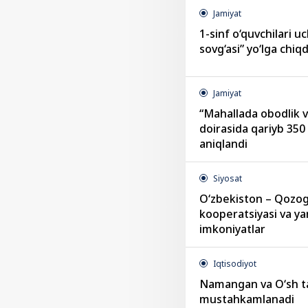
Jamiyat
1-sinf o‘quvchilari 
sovg‘asi” yo‘lga chiqd
Jamiyat
“Mahallada obodlik v
doirasida qariyb 350
aniqlandi
Siyosat
O‘zbekiston – Qozog
kooperatsiyasi va yan
imkoniyatlar
Iqtisodiyot
Namangan va O‘sh ta
mustahkamlanadi