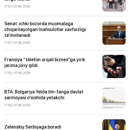
17:57 / 07.08.2026
Senat: ichki bozorda muomalaga
chiqarilayotgan mahsulotlar xavfsizligi
ta’minlanadi
17:57 / 07.08.2026
Fransiya “telefon orqali biznes”ga yirik
jarima joriy qildi
17:52 / 07.08.2026
BTA: Bolgariya YeIda ilm-fanga davlat
sarmoyasi o‘sishida yetakchi
17:50 / 07.08.2026
Zelenskiy Serbiyaga boradi