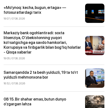
«Mo‘ynoq: kecha, bugun, ertaga» —
fotosuratlardagi tarix
19:07 / 07.08.2026
Markaziy bank ogohlantiradi: soxta
litsenziya, O‘zbekistonning yuqori
ko‘rsatgichga ega savdo hamkorlari,
Korrupsiya va firibgarlik bilan bog‘liq holatlar
- Qisqa xabarlar
19:05 / 07.08.2026
Samarqandda 2 ta besh yulduzli, 19 ta to‘rt
yulduzli mehmonxona bor
18:52 / 07.08.2026
08:15. Bir shahar emas, butun dunyo
o‘zgargan lahza