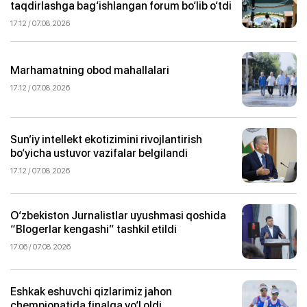
taqdirlashga bag‘ishlangan forum bo‘lib o‘tdi
17:12 / 07.08.2026
Marhamatning obod mahallalari
17:12 / 07.08.2026
Sun’iy intellekt ekotizimini rivojlantirish
bo‘yicha ustuvor vazifalar belgilandi
17:12 / 07.08.2026
O‘zbekiston Jurnalistlar uyushmasi qoshida
“Blogerlar kengashi” tashkil etildi
17:06 / 07.08.2026
Eshkak eshuvchi qizlarimiz jahon
chempionatida finalga yo‘l oldi