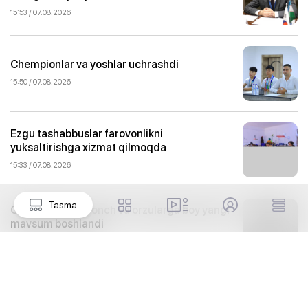
15:53 / 07.08.2026
Chempionlar va yoshlar uchrashdi
15:50 / 07.08.2026
Ezgu tashabbuslar farovonlikni
yuksaltirishga xizmat qilmoqda
15:33 / 07.08.2026
Tasma
Oromgohda quvonch va orzularga boy yangi
mavsum boshlandi
15:33 / 07.08.2026
Ichki bozor to‘kinligi: nega aynan
parrandachilikka e’tibor qaratilyapti?