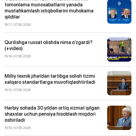
tomonlama munosabatlarni yanada
mustahkamlash istiqbollarini muhokama
qildilar
19:17 / 07.08.2026
Qurilishga ruxsat olishda nima o‘zgardi?
(+video)
19:14 / 07.08.2026
Milliy texnik jihatdan tartibga solish tizimi
xalqaro standartlarga muvofiqlashtiriladi
19:13 / 07.08.2026
Harbiy sohada 30 yildan ortiq xizmat qilgan
shaxslar uchun pensiya hisoblash miqdori
oshiriladi
19:10 / 07.08.2026