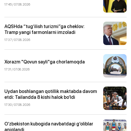
17:45 / 07.08.2026
AQSHda “tug‘ilish turizmi”ga cheklov:
Tramp yangi farmonlarni imzoladi
17:37 / 07.08.2026
Xorazm "Qovun sayli"ga chorlamoqda
17:31 / 07.08.2026
Uydan boshlangan qotillik maktabda davom
etdi: Tailandda 8 kishi halok bo‘ldi
17:30 / 07.08.2026
O‘zbekiston kubogida navbatdagi g‘oliblar
aniqlandi