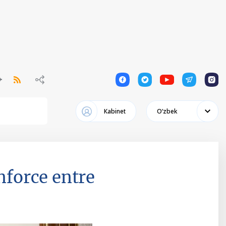
1
1
1
1
1
Кabinet
Oʻzbek
nforce entre