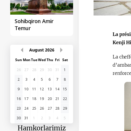
Sohibqiron Amir
O‘zbekiston va
Temur
Paragvay hamkorlig
La prési
Kenji H
August
2026
La cheff
Sun
Mon
Tue
Wed
Thu
Fri
Sat
d’ambass
26
27
28
29
30
31
1
renforce
2
3
4
5
6
7
8
9
10
11
12
13
14
15
16
17
18
19
20
21
22
23
24
25
26
27
28
29
30
31
1
2
3
4
5
Hamkorlarimiz