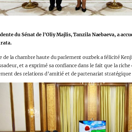
Huquqiy targʻibot
O‘zbekiston va
i
Yaponiya hamkorl
dente du Sénat de l’Oliy Majlis, Tanzila Naebaeva, a accu
irata.
e de la chambre haute du parlement ouzbek a félicité Kenj
adeur, et a exprimé sa confiance dans le fait que la rich
ment des relations d’amitié et de partenariat stratégique 