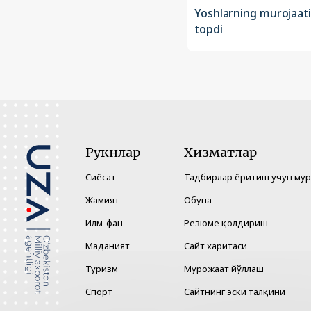
Yoshlarning murojaati
topdi
Рукнлар
Хизматлар
Сиёсат
Тадбирлар ёритиш учун му
Жамият
Обуна
Илм-фан
Резюме қолдириш
Маданият
Сайт харитаси
Туризм
Мурожаат йўллаш
Спорт
Сайтнинг эски талқини