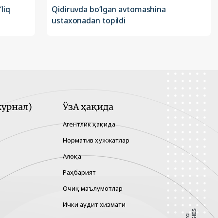
liq
Qidiruvda bo‘lgan avtomashina
ustaxonadan topildi
урнал)
ЎзА ҳақида
Агентлик ҳақида
Норматив ҳужжатлар
Алоқа
Раҳбарият
Очиқ маълумотлар
Ички аудит хизмати