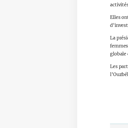
activité
Elles o
d’inves
La prés
femmes, 
globale
Les part
l’Ouzbék