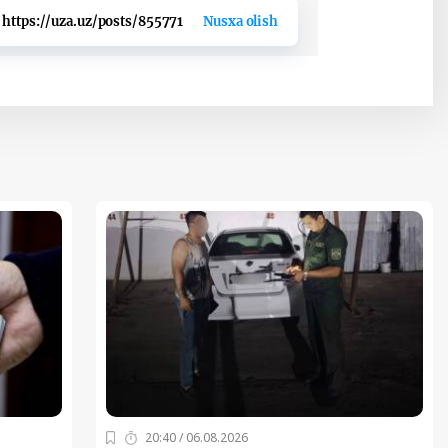
https://uza.uz/posts/855771
Nusxa olish
20:40 / 06.08.2026