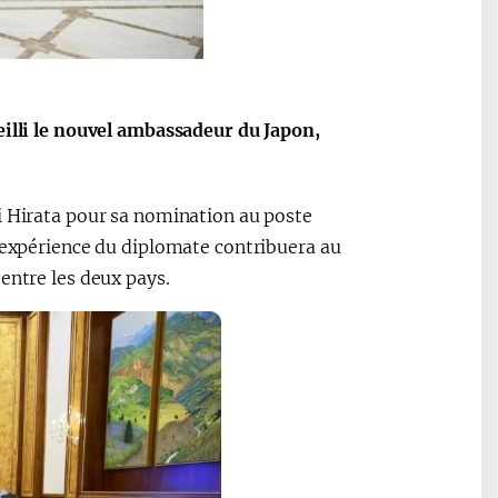
Oʻzbekiston va
Maqolalar
igi
Pokiston hamkorligi
eilli le nouvel ambassadeur du Japon,
i Hirata pour sa nomination au poste
e expérience du diplomate contribuera au
entre les deux pays.