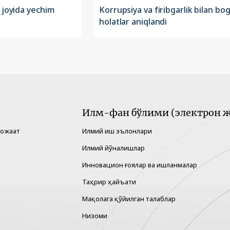
 joyida yechim
Korrupsiya va firibgarlik bilan bog‘
holatlar aniqlandi
Илм-фан бўлими (электрон ж
рожаат
Илмий иш эълонлари
Илмий йўналишлар
Инновацион ғоялар ва ишланмалар
Таҳрир ҳайъати
Мақолага қўйилган талаблар
Низоми