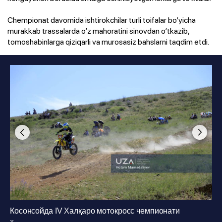
Chempionat davomida ishtirokchilar turli toifalar bo‘yicha
murakkab trassalarda o‘z mahoratini sinovdan o‘tkazib,
tomoshabinlarga qiziqarli va murosasiz bahslarni taqdim etdi.
Косонсойда IV Халқаро мотокросс чемпионати