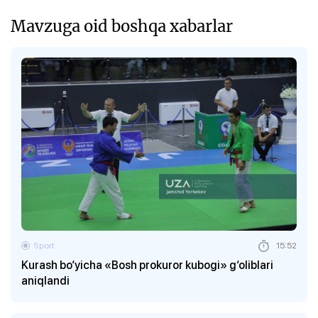
Mavzuga oid boshqa xabarlar
Sport
15:52
Kurash bo‘yicha «Bosh prokuror kubogi» g‘oliblari
aniqlandi