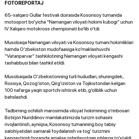
FOTOREPORTAJ
65-xalqaro Gullar festivali doirasida Kosonsoy tumanida
motosport bo‘yicha “Namangan viloyati hokimi kubogi” uchun
IV Xalqaro motokross chempionati bo‘lib o‘tdi.
Musobaqa Namangan viloyati va Kosonsoy tumani hokimliklari
hamda O‘zbekiston mudofaasiga ko‘maklashuvchi
“Vatanparvar” tashkilotining Namangan viloyati kengashi
tashabbusi bilan tashkil etildi.
Musobaqada O‘zbekistonning turli hududlari, shuningdek,
Rossiya, Qozog‘iston, Qirg‘iziston va Tojikistondan kelgan
100 nafarga yaqin sportchi ishtirok etib, g‘oliblik uchun
bahslashdi.
Tadbirning ochilish marosimida viloyat hokimining o‘rinbosari
Botirjon Nuriddinov mamlakatimizda turizm sohasini
rivojlantirish, ayniqsa, Kosonsoy tumanining boy tabiiy
salohiyatidan samarali foydalanish va tog‘ turizmini
kengaytirish borasida amalga oshirilayotgan ishlarga to‘xtaldi.