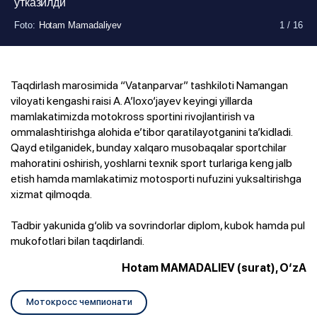
ўтказилди
Foto
Foto
Foto
Foto
Foto
Foto
Foto
Foto
Foto
Foto
Foto
Foto
Foto
Foto
Foto
Foto
:
:
:
:
:
:
:
:
:
:
:
:
:
:
:
:
Hotam Mamadaliyev
Hotam Mamadaliyev
Hotam Mamadaliyev
Hotam Mamadaliyev
Hotam Mamadaliyev
Hotam Mamadaliyev
Hotam Mamadaliyev
Hotam Mamadaliyev
Hotam Mamadaliyev
Hotam Mamadaliyev
Hotam Mamadaliyev
Hotam Mamadaliyev
Hotam Mamadaliyev
Hotam Mamadaliyev
Hotam Mamadaliyev
Hotam Mamadaliyev
1
1
1
1
1
1
1
1
1
1
1
1
1
1
1
1
/
/
/
/
/
/
/
/
/
/
/
/
/
/
/
/
16
16
16
16
16
16
16
16
16
16
16
16
16
16
16
16
Taqdirlash marosimida “Vatanparvar” tashkiloti Namangan
viloyati kengashi raisi A. A’loxo‘jayev keyingi yillarda
mamlakatimizda motokross sportini rivojlantirish va
ommalashtirishga alohida e’tibor qaratilayotganini ta’kidladi.
Qayd etilganidek, bunday xalqaro musobaqalar sportchilar
mahoratini oshirish, yoshlarni texnik sport turlariga keng jalb
etish hamda mamlakatimiz motosporti nufuzini yuksaltirishga
xizmat qilmoqda.
Tadbir yakunida g‘olib va sovrindorlar diplom, kubok hamda pul
mukofotlari bilan taqdirlandi.
Hotam MAMADALIEV (surat), O‘zA
Мотокросс чемпионати