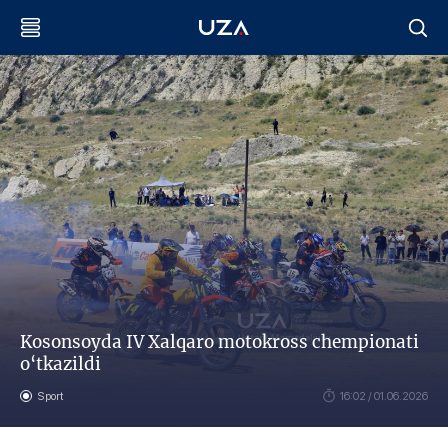
Kosonsoyda IV Xalqaro motokross chempionati
o‘tkazildi
Sport
16:02 / 01.06.2026