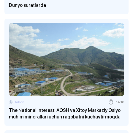
Dunyo suratlarda
Jahon
14:10
The National Interest: AQSH va Xitoy Markaziy Osiyo
muhim minerallari uchun raqobatni kuchaytirmoqda