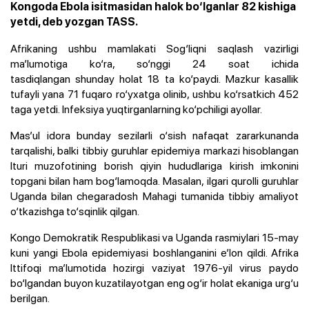
Kongoda Ebola isitmasidan halok bo‘lganlar 82 kishiga
yetdi, deb yozgan TASS.
Afrikaning ushbu mamlakati Sog‘liqni saqlash vazirligi
ma’lumotiga ko‘ra, so‘nggi 24 soat ichida
tasdiqlangan shunday holat 18 ta ko‘paydi. Mazkur kasallik
tufayli yana 71 fuqaro ro‘yxatga olinib, ushbu ko‘rsatkich 452
taga yetdi. Infeksiya yuqtirganlarning ko‘pchiligi ayollar.
Mas’ul idora bunday sezilarli o‘sish nafaqat zararkunanda
tarqalishi, balki tibbiy guruhlar epidemiya markazi hisoblangan
Ituri muzofotining borish qiyin hududlariga kirish imkonini
topgani bilan ham bog‘lamoqda. Masalan, ilgari qurolli guruhlar
Uganda bilan chegaradosh Mahagi tumanida tibbiy amaliyot
o‘tkazishga to‘sqinlik qilgan.
Kongo Demokratik Respublikasi va Uganda rasmiylari 15-may
kuni yangi Ebola epidemiyasi boshlanganini e’lon qildi. Afrika
Ittifoqi ma’lumotida hozirgi vaziyat 1976-yil virus paydo
bo‘lgandan buyon kuzatilayotgan eng og‘ir holat ekaniga urg‘u
berilgan.