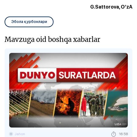
G.Sattorova, O‘zA
Эбола қурбонлари
Mavzuga oid boshqa xabarlar
Jahon
16:58