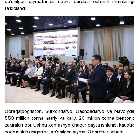
qo‘shilgan qiymatni bir necha barobar oshirish mumkinligi
ta’kidlandi.
Qoraqalpog‘iston, Surxondaryo, Qashqadaryo va Navoiyda
550 million tonna natriy va kaliy, 20 million tonna bentonit
zaxiralari bor. Ushbu xomashyo chuqur qayta ishlanib, kaustik
soda ishlab chiqarilsa, qo‘shilgan qiymat 3 barobar oshadi.