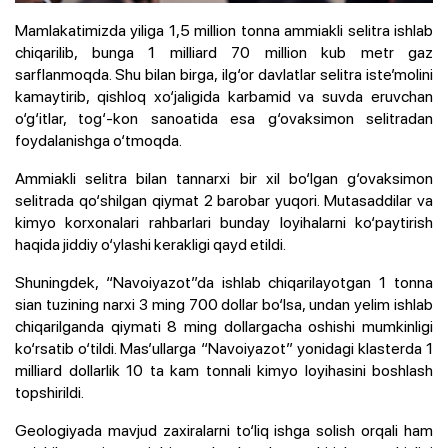
Mamlakatimizda yiliga 1,5 million tonna ammiakli selitra ishlab
chiqarilib, bunga 1 milliard 70 million kub metr gaz
sarflanmoqda. Shu bilan birga, ilg‘or davlatlar selitra iste’molini
kamaytirib, qishloq xo‘jaligida karbamid va suvda eruvchan
o‘g‘itlar, tog‘-kon sanoatida esa g‘ovaksimon selitradan
foydalanishga o‘tmoqda.
Ammiakli selitra bilan tannarxi bir xil bo‘lgan g‘ovaksimon
selitrada qo‘shilgan qiymat 2 barobar yuqori. Mutasaddilar va
kimyo korxonalari rahbarlari bunday loyihalarni ko‘paytirish
haqida jiddiy o‘ylashi kerakligi qayd etildi.
Shuningdek, “Navoiyazot”da ishlab chiqarilayotgan 1 tonna
sian tuzining narxi 3 ming 700 dollar bo‘lsa, undan yelim ishlab
chiqarilganda qiymati 8 ming dollargacha oshishi mumkinligi
ko‘rsatib o‘tildi. Mas’ullarga “Navoiyazot” yonidagi klasterda 1
milliard dollarlik 10 ta kam tonnali kimyo loyihasini boshlash
topshirildi.
Geologiyada mavjud zaxiralarni to‘liq ishga solish orqali ham