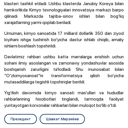
klasteri tashkil etiladi. Ushbu klasterda Janubiy Koreya bilan
hamkorlikda Kimyo texnologiyalari innovatsiya markazi barpo
qilinadi. Markazda tajriba-sinov ishlari bilan bog‘liq
xarajatlarning yarmi qoplab beriladi.
Umuman, kimyo sanoatida 17 milliard dollarlik 350 dan ziyod
loyihani ishga tushirish bo‘yicha dastur ishlab chiqib, amaliy
ishlarni boshlash topshirildi.
Davlatimiz rahbari ushbu katta marralarga erishish uchun
sohani ilmiy asoslangan va zamonaviy yondashuvlar asosida
boshqarish zarurligini ta’kidladi. Shu munosabat bilan
“O‘zkimyosanoat”ni transformatsiya qilish bo‘yicha
mutasaddilarga tegishli topshiriqlar berildi.
Yig‘ilish davomida kimyo sanoati mas’ullari va hududlar
rahbarlarining hisobotlari tinglandi, tarmoqda faoliyat
yuritayotgan korxonalar rahbarlari bilan muloqot bo‘lib o‘tdi.
Президент
Шавкат Мирзиёев