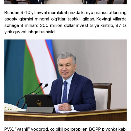
Bundan 9-10 yil avval mamlakatimizda kimyo mahsulotlarining
asosiy qismini mineral o‘g‘itlar tashkil qilgan. Keyingi yillarda
sohaga 8 milliard 300 million dollar investitsiya kiritilib, 87 ta
yirik quvvat ishga tushirildi.
PVX, “yashil” vodorod, ko‘pikli polipropilen, BOPP plyonka kabi