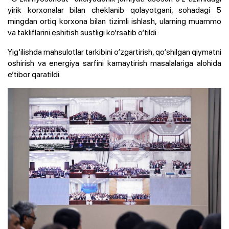
yirik korxonalar bilan cheklanib qolayotgani, sohadagi 5
mingdan ortiq korxona bilan tizimli ishlash, ularning muammo
va takliflarini eshitish sustligi ko‘rsatib o‘tildi.
Yig‘ilishda mahsulotlar tarkibini o‘zgartirish, qo‘shilgan qiymatni
oshirish va energiya sarfini kamaytirish masalalariga alohida
e’tibor qaratildi.