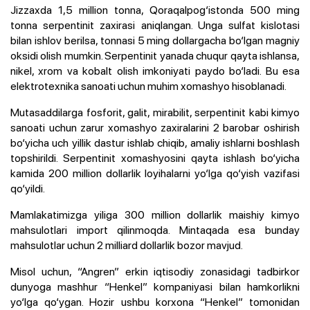
Jizzaxda 1,5 million tonna, Qoraqalpog‘istonda 500 ming
tonna serpentinit zaxirasi aniqlangan. Unga sulfat kislotasi
bilan ishlov berilsa, tonnasi 5 ming dollargacha bo‘lgan magniy
oksidi olish mumkin. Serpentinit yanada chuqur qayta ishlansa,
nikel, xrom va kobalt olish imkoniyati paydo bo‘ladi. Bu esa
elektrotexnika sanoati uchun muhim xomashyo hisoblanadi.
Mutasaddilarga fosforit, galit, mirabilit, serpentinit kabi kimyo
sanoati uchun zarur xomashyo zaxiralarini 2 barobar oshirish
bo‘yicha uch yillik dastur ishlab chiqib, amaliy ishlarni boshlash
topshirildi. Serpentinit xomashyosini qayta ishlash bo‘yicha
kamida 200 million dollarlik loyihalarni yo‘lga qo‘yish vazifasi
qo‘yildi.
Mamlakatimizga yiliga 300 million dollarlik maishiy kimyo
mahsulotlari import qilinmoqda. Mintaqada esa bunday
mahsulotlar uchun 2 milliard dollarlik bozor mavjud.
Misol uchun, “Angren” erkin iqtisodiy zonasidagi tadbirkor
dunyoga mashhur “Henkel” kompaniyasi bilan hamkorlikni
yo‘lga qo‘ygan. Hozir ushbu korxona “Henkel” tomonidan