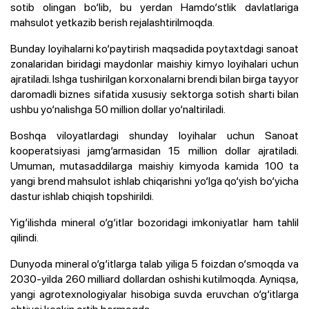
sotib olingan bo‘lib, bu yerdan Hamdo‘stlik davlatlariga
mahsulot yetkazib berish rejalashtirilmoqda.
Bunday loyihalarni ko‘paytirish maqsadida poytaxtdagi sanoat
zonalaridan biridagi maydonlar maishiy kimyo loyihalari uchun
ajratiladi. Ishga tushirilgan korxonalarni brendi bilan birga tayyor
daromadli biznes sifatida xususiy sektorga sotish sharti bilan
ushbu yo‘nalishga 50 million dollar yo‘naltiriladi.
Boshqa viloyatlardagi shunday loyihalar uchun Sanoat
kooperatsiyasi jamg‘armasidan 15 million dollar ajratiladi.
Umuman, mutasaddilarga maishiy kimyoda kamida 100 ta
yangi brend mahsulot ishlab chiqarishni yo‘lga qo‘yish bo‘yicha
dastur ishlab chiqish topshirildi.
Yig‘ilishda mineral o‘g‘itlar bozoridagi imkoniyatlar ham tahlil
qilindi.
Dunyoda mineral o‘g‘itlarga talab yiliga 5 foizdan o‘smoqda va
2030-yilda 260 milliard dollardan oshishi kutilmoqda. Ayniqsa,
yangi agrotexnologiyalar hisobiga suvda eruvchan o‘g‘itlarga