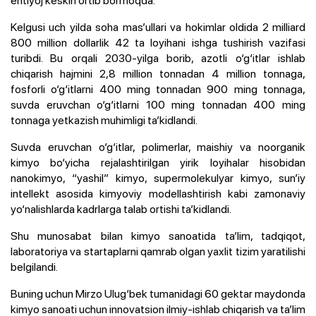
ehtiyoj keskin ortib bormoqda.
Kelgusi uch yilda soha mas’ullari va hokimlar oldida 2 milliard
800 million dollarlik 42 ta loyihani ishga tushirish vazifasi
turibdi. Bu orqali 2030-yilga borib, azotli o‘g‘itlar ishlab
chiqarish hajmini 2,8 million tonnadan 4 million tonnaga,
fosforli o‘g‘itlarni 400 ming tonnadan 900 ming tonnaga,
suvda eruvchan o‘g‘itlarni 100 ming tonnadan 400 ming
tonnaga yetkazish muhimligi ta’kidlandi.
Suvda eruvchan o‘g‘itlar, polimerlar, maishiy va noorganik
kimyo bo‘yicha rejalashtirilgan yirik loyihalar hisobidan
nanokimyo, “yashil” kimyo, supermolekulyar kimyo, sun’iy
intellekt asosida kimyoviy modellashtirish kabi zamonaviy
yo‘nalishlarda kadrlarga talab ortishi ta’kidlandi.
Shu munosabat bilan kimyo sanoatida ta’lim, tadqiqot,
laboratoriya va startaplarni qamrab olgan yaxlit tizim yaratilishi
belgilandi.
Buning uchun Mirzo Ulug‘bek tumanidagi 60 gektar maydonda
kimyo sanoati uchun innovatsion ilmiy-ishlab chiqarish va ta’lim