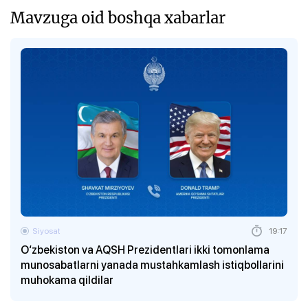
Mavzuga oid boshqa xabarlar
Siyosat
19:17
O‘zbekiston va AQSH Prezidentlari ikki tomonlama
munosabatlarni yanada mustahkamlash istiqbollarini
muhokama qildilar