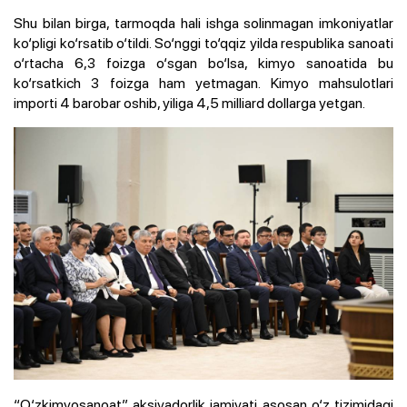
Shu bilan birga, tarmoqda hali ishga solinmagan imkoniyatlar
ko‘pligi ko‘rsatib o‘tildi. So‘nggi to‘qqiz yilda respublika sanoati
o‘rtacha 6,3 foizga o‘sgan bo‘lsa, kimyo sanoatida bu
ko‘rsatkich 3 foizga ham yetmagan. Kimyo mahsulotlari
importi 4 barobar oshib, yiliga 4,5 milliard dollarga yetgan.
“O‘zkimyosanoat” aksiyadorlik jamiyati asosan o‘z tizimidagi