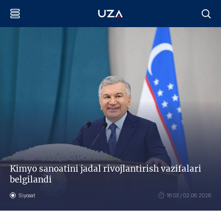
Kimyo sanoatini jadal rivojlantirish vazifalari
belgilandi
Siyosat
16:03 / 02.06.2026