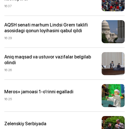
16:37
AQSH senati marhum Lindsi Grem taklifi
asosidagi qonun loyihasini qabul qildi
16:29
Aniq maqsad va ustuvor vazifalar belgilab
olindi
16:26
Meros» jamoasi 1-o‘rinni egalladi
16:25
Zelenskiy Serbiyada