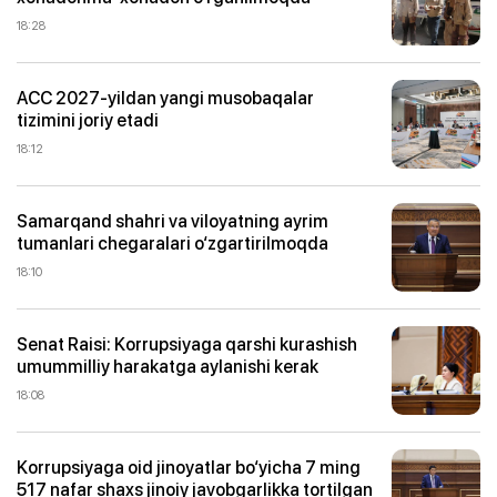
18:28
ACC 2027-yildan yangi musobaqalar
tizimini joriy etadi
18:12
Samarqand shahri va viloyatning ayrim
tumanlari chegaralari o‘zgartirilmoqda
18:10
Senat Raisi: Korrupsiyaga qarshi kurashish
umummilliy harakatga aylanishi kerak
18:08
Korrupsiyaga oid jinoyatlar bo‘yicha 7 ming
517 nafar shaxs jinoiy javobgarlikka tortilgan