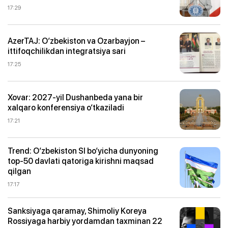
17:29
AzerTAJ: O‘zbekiston va Ozarbayjon –
ittifoqchilikdan integratsiya sari
17:25
Xovar: 2027-yil Dushanbeda yana bir
xalqaro konferensiya o‘tkaziladi
17:21
Trend: O‘zbekiston SI bo‘yicha dunyoning
top-50 davlati qatoriga kirishni maqsad
qilgan
17:17
Sanksiyaga qaramay, Shimoliy Koreya
Rossiyaga harbiy yordamdan taxminan 22