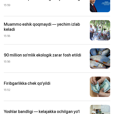
15:59
Muammo eshik qoqmaydi — yechim izlab
keladi
15:58
90 million so‘mlik ekologik zarar fosh etildi
15:56
Firibgarlikka chek qo‘yildi
15:52
Yoshlar bandligi — kelajakka ochilgan yo‘l