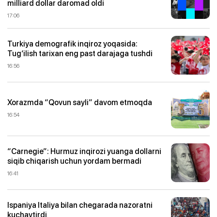
milliard dollar daromad oldi
17:06
Turkiya demografik inqiroz yoqasida:
Tug‘ilish tarixan eng past darajaga tushdi
16:56
Xorazmda “Qovun sayli” davom etmoqda
16:54
“Carnegie”: Hurmuz inqirozi yuanga dollarni
siqib chiqarish uchun yordam bermadi
16:41
Ispaniya Italiya bilan chegarada nazoratni
kuchaytirdi