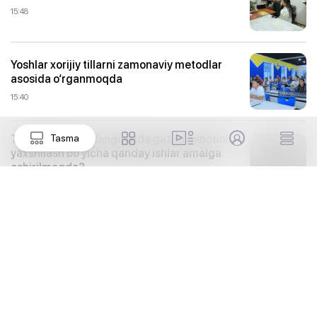
15:48
Yoshlar xorijiy tillarni zamonaviy metodlar
asosida o‘rganmoqda
15:40
TALAB VA IJRO: Yangiyo‘lda gaz ta’minotini
Tasma
yaxshilash bo‘yicha qanday ishlar amalga
oshirilmoqda?
15:33
Ishchi guruh uchrashuv, ochiq muloqot va
o‘rganishlar o‘tkazdi
15:31
Samarqandlik Osiyo chempionlari