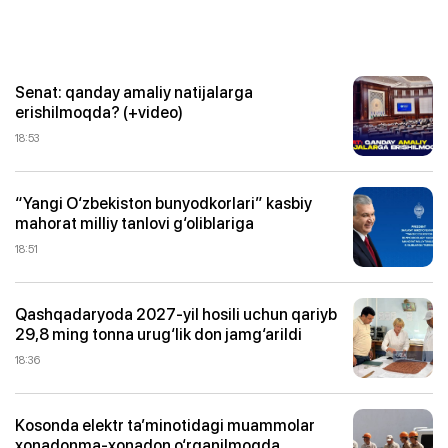
Senat: qanday amaliy natijalarga
erishilmoqda? (+video)
18:53
“Yangi O‘zbekiston bunyodkorlari” kasbiy
mahorat milliy tanlovi g‘oliblariga
18:51
Qashqadaryoda 2027-yil hosili uchun qariyb
29,8 ming tonna urug‘lik don jamg‘arildi
18:36
Kosonda elektr ta’minotidagi muammolar
xonadonma-xonadon o‘rganilmoqda