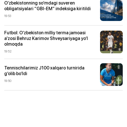
O‘zbekistonning so‘mdagi suveren
obligatsiyalari “GBI-EM” indeksiga kiritildi
19:53
Futbol: O‘zbekiston milliy terma jamoasi
a’zosi Behruz Karimov Shveysariyaga yo‘l
olmoqda
19:52
Tennischilarimiz J100 xalqaro turnirida
g‘olib bo‘ldi
19:50