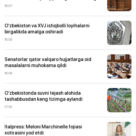
18:07
O‘zbekiston va XVJ istiqbolli loyihalarni
birgalikda amalga oshiradi
18:05
Senatorlar qator xalqaro hujjatlarga oid
masalalarni muhokama qildi
18:04
O‘zbekistonda suvni tejash alohida
tashabbusdan keng tizimga aylandi
17:53
Italpress: Meloni Marchinelle fojiasi
xotirasini yod etdi