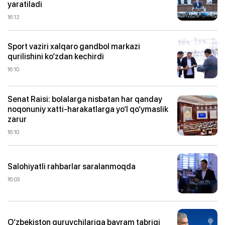
yaratiladi
16:12
Sport vaziri xalqaro gandbol markazi
qurilishini ko‘zdan kechirdi
16:10
Senat Raisi: bolalarga nisbatan har qanday
noqonuniy xatti-harakatlarga yo‘l qo‘ymaslik
zarur
16:10
Salohiyatli rahbarlar saralanmoqda
16:03
O‘zbekiston quruvchilariga bayram tabrigi