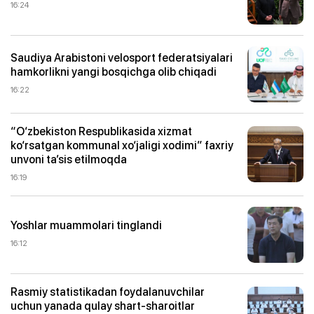
16:24
Saudiya Arabistoni velosport federatsiyalari
hamkorlikni yangi bosqichga olib chiqadi
16:22
“O‘zbekiston Respublikasida xizmat
ko‘rsatgan kommunal xo‘jaligi xodimi” faxriy
unvoni ta’sis etilmoqda
16:19
Yoshlar muammolari tinglandi
16:12
Rasmiy statistikadan foydalanuvchilar
uchun yanada qulay shart-sharoitlar