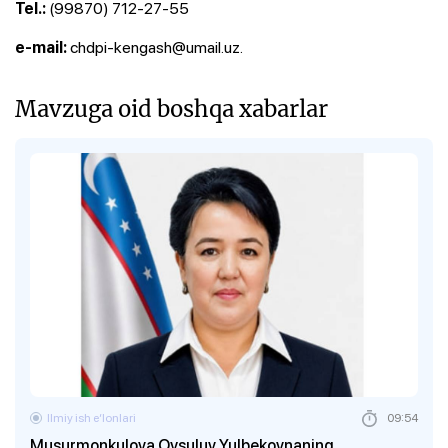
(99870) 712-27-55
Tel.:
chdpi-kengash@umail.uz.
​e-mail:
Mavzuga oid boshqa xabarlar
Ilmiy ish eʼlonlari
09:54
Musurmonkulova Oysuluv Yulbekovnaning