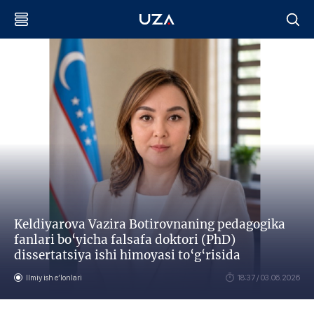
Keldiyarova Vazira Botirovnaning pedagogika
fanlari bo‘yicha falsafa doktori (PhD)
dissertatsiya ishi himoyasi to‘g‘risida
Ilmiy ish eʼlonlari
18:37 / 03.06.2026