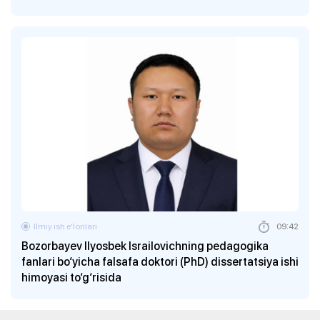
Ilmiy ish eʼlonlari
09:42
Bozorbayev Ilyosbek Israilovichning pedagogika
fanlari bo‘yicha falsafa doktori (PhD) dissertatsiya ishi
himoyasi to‘g‘risida