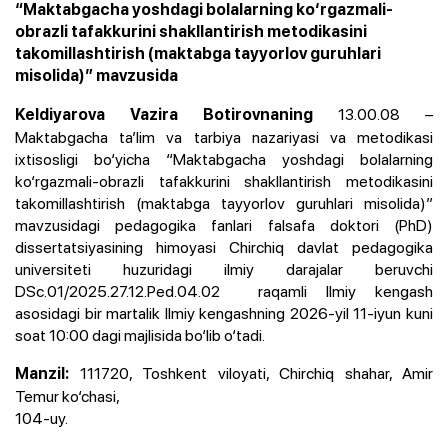
“Maktabgacha yoshdagi bolalarning ko‘rgazmali-
obrazli tafakkurini shakllantirish metodikasini
takomillashtirish (maktabga tayyorlov guruhlari
misolida)” mavzusida
13.00.08 –
Keldiyarova Vazira Botirovnaning
Maktabgacha ta’lim va tarbiya nazariyasi va metodikasi
ixtisosligi bo‘yicha “Maktabgacha yoshdagi bolalarning
ko‘rgazmali-obrazli tafakkurini shakllantirish metodikasini
takomillashtirish (maktabga tayyorlov guruhlari misolida)”
mavzusidagi pedagogika fanlari falsafa doktori (PhD)
dissertatsiyasining himoyasi Chirchiq davlat pedagogika
universiteti huzuridagi ilmiy darajalar beruvchi
DSc.01/2025.27.12.Ped.04.02 raqamli Ilmiy kengash
asosidagi bir martalik Ilmiy kengashning 2026-yil 11-iyun kuni
soat 10:00 dagi majlisida bo‘lib o‘tadi.
111720, Toshkent viloyati, Chirchiq shahar, Amir
Manzil:
Temur ko‘chasi,
104-uy.