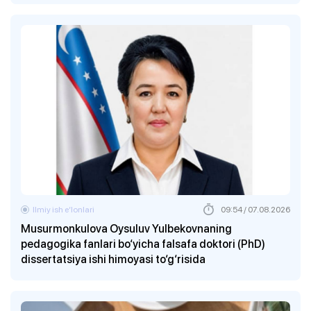
Ilmiy ish eʼlonlari
09:54 / 07.08.2026
Musurmonkulova Oysuluv Yulbekovnaning
pedagogika fanlari bo‘yicha falsafa doktori (PhD)
dissertatsiya ishi himoyasi to‘g‘risida