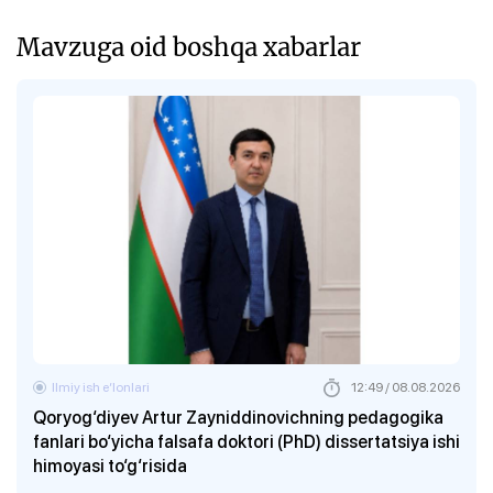
Mavzuga oid boshqa xabarlar
Ilmiy ish eʼlonlari
12:49 / 08.08.2026
Qoryog‘diyev Artur Zayniddinovichning pedagogika
fanlari bo‘yicha falsafa doktori (PhD) dissertatsiya ishi
himoyasi to‘g‘risida