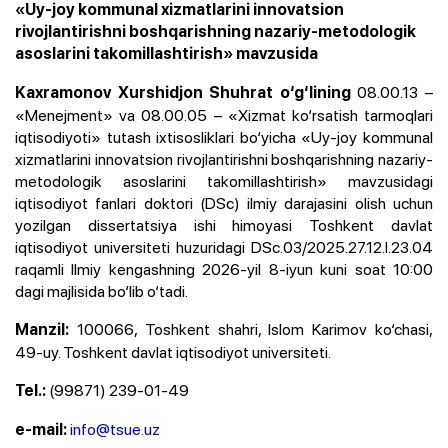
«Uy-joy kommunal xizmatlarini innovatsion
rivojlantirishni boshqarishning nazariy-metodologik
asoslarini takomillashtirish» mavzusida
08.00.13 –
Kaxramonov Xurshidjon Shuhrat o‘g‘lining
«Menejment» va 08.00.05 – «Xizmat ko‘rsatish tarmoqlari
iqtisodiyoti» tutash ixtisosliklari bo‘yicha «Uy-joy kommunal
xizmatlarini innovatsion rivojlantirishni boshqarishning nazariy-
metodologik asoslarini takomillashtirish» mavzusidagi
iqtisodiyot fanlari doktori (DSc) ilmiy darajasini olish uchun
yozilgan dissertatsiya ishi himoyasi Toshkent davlat
iqtisodiyot universiteti huzuridagi DSc.03/2025.27.12.I.23.04
raqamli Ilmiy kengashning 2026-yil 8-iyun kuni soat 10:00
dagi majlisida bo‘lib o‘tadi.
100066, Toshkent shahri, Islom Karimov ko‘chasi,
Manzil:
49-uy. Toshkent davlat iqtisodiyot universiteti.
(99871) 239-01-49
Tel.:
info@tsue.uz
e-mail: