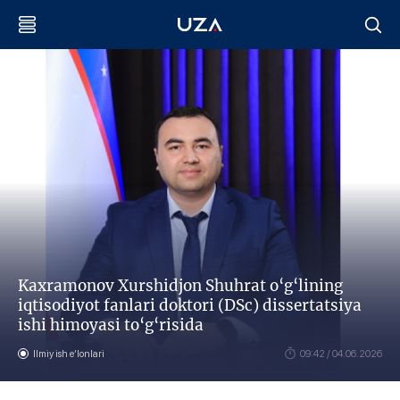
Kaxramonov Xurshidjon Shuhrat o‘g‘lining
iqtisodiyot fanlari doktori (DSc) dissertatsiya
ishi himoyasi to‘g‘risida
Ilmiy ish eʼlonlari
09:42 / 04.06.2026