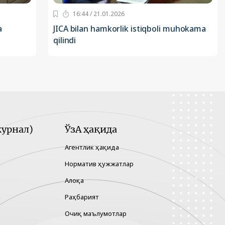
16:44 / 21.01.2026
a
JICA bilan hamkorlik istiqboli muhokama
qilindi
урнал)
ЎзА ҳақида
Агентлик ҳақида
Норматив ҳужжатлар
Алоқа
Раҳбарият
Очиқ маълумотлар