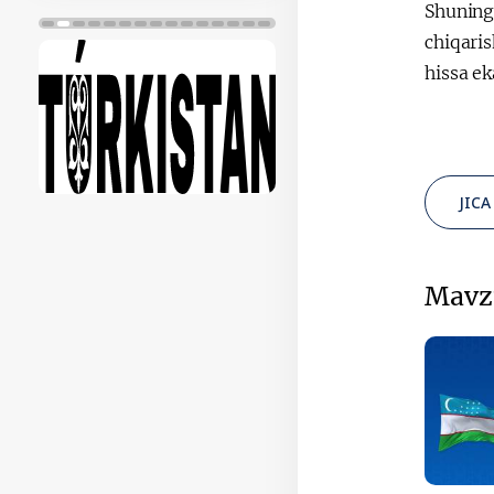
Shuning
chiqaris
hissa ek
JICA
Mavz