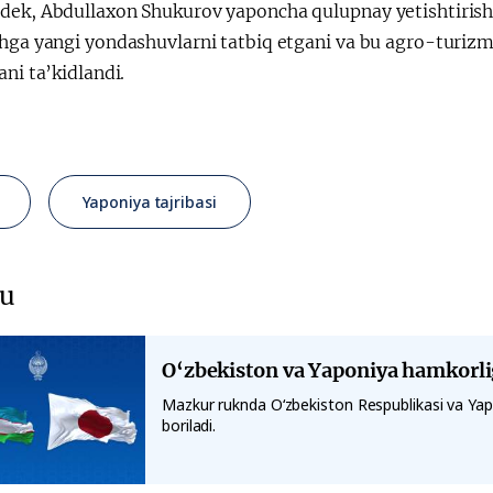
dek, Abdullaxon Shukurov yaponcha qulupnay yetishtirish t
hga yangi yondashuvlarni tatbiq etgani va bu agro-turizm 
ani ta’kidlandi.
Yaponiya tajribasi
u
O‘zbekiston va Yaponiya hamkorli
Mazkur ruknda O‘zbekiston Respublikasi va Yapo
boriladi.