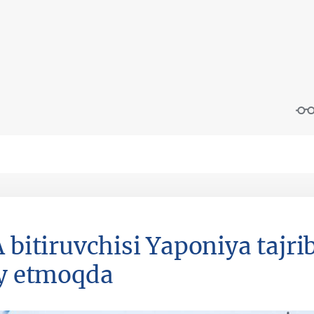
A bitiruvchisi Yaponiya tajri
iy etmoqda