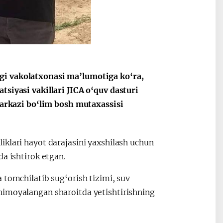
Oʻzbekiston va
Maqolalar
igi
Pokiston hamkorligi
gi vakolatxonasi ma’lumotiga ko‘ra,
tsiyasi vakillari JICA o‘quv dasturi
 markazi bo‘lim bosh mutaxassisi
iklari hayot darajasini yaxshilash uchun
da ishtirok etgan.
 tomchilatib sug‘orish tizimi, suv
himoyalangan sharoitda yetishtirishning