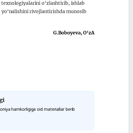
exnologiyalarini o‘zlashtirib, ishlab
yo‘nalishini rivojlantirishda munosib
G.Boboyeva, O‘zA
gi
niya hamkorligiga oid materiallar berib