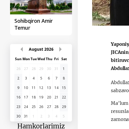
Sohibqiron Amir
O‘zbekiston va
Temur
Paragvay hamkorlig
Yaponiy
August
2026
JICAnin
Sun
Mon
Tue
Wed
Thu
Fri
Sat
bitiruv
Abdulla
26
27
28
29
30
31
1
2
3
4
5
6
7
8
Abdulla
9
10
11
12
13
14
15
sabzavot
16
17
18
19
20
21
22
Ma’lum q
23
24
25
26
27
28
29
resursl
30
31
1
2
3
4
5
zamonav
Hamkorlarimiz