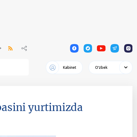
1
1
1
1
1
Кabinet
Oʻzbek
basini yurtimizda