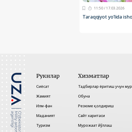
11:50 / 17.03.2026
Taraqqiyot yo‘lida is
Рукнлар
Хизматлар
Сиёсат
Тадбирлар ёритиш учун му
Жамият
Обуна
Илм-фан
Резюме қолдириш
Маданият
Сайт харитаси
Туризм
Мурожаат йўллаш