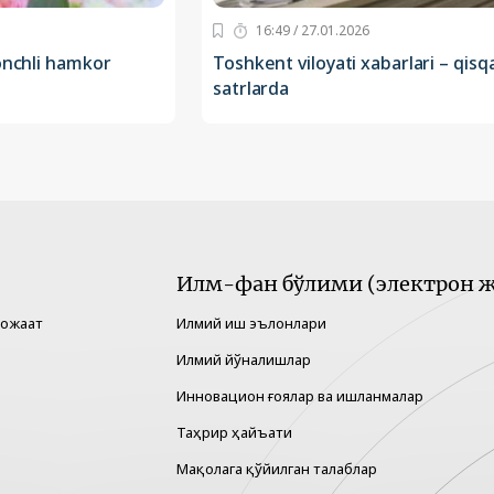
16:49 / 27.01.2026
honchli hamkor
Toshkent viloyati xabarlari – qisq
satrlarda
Илм-фан бўлими (электрон ж
рожаат
Илмий иш эълонлари
Илмий йўналишлар
Инновацион ғоялар ва ишланмалар
Таҳрир ҳайъати
Мақолага қўйилган талаблар