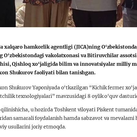
Huquqiy targʻibot
O‘zbekiston va
i
Yaponiya hamkorl
a xalqaro hamkorlik agentligi (JICA)ning O‘zbekistonda
g O‘zbekistondagi vakolatxonasi va Bitiruvchilar assotsia
chisi, Qishloq xo‘jaligida bilim va innovatsiyalar milliy
xon Shukurov faoliyati bilan tanishgan.
xon Shukurov Yaponiyada o‘tkazilgan “Kichik fermer xo‘jal
chilik texnologiyalari” mavzusidagi 8 oylik o‘quv dasturi
ilinishicha, u hozirda Toshkent viloyati Piskent tumanida
aridan samarali foydalanish hamda sabzavot va mevalarni 
iy usullarini joriy etmoqda.