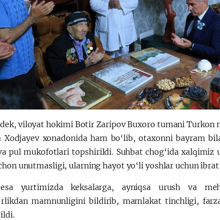
dek, viloyat hokimi Botir Zaripov Buxoro tumani Turkon 
a Xodjayev xonadonida ham bo‘lib, otaxonni bayram bi
va pul mukofotlari topshirildi. Suhbat chog‘ida xalqimiz 
hon unutmasligi, ularning hayot yo‘li yoshlar uchun ibrat 
 esa yurtimizda keksalarga, ayniqsa urush va mehna
rlikdan mamnunligini bildirib, mamlakat tinchligi, farz
ildi.