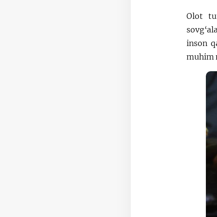
Olot t
sovg‘al
inson q
muhim 