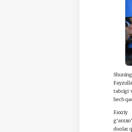
Shuning
Fayzull
tabrigi 
hech qac
Faxriy
g‘amxo‘
duolar q