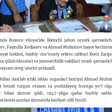
nda Buxoro viloyatida Ikkinchi jahon urushi qatnashc
ev, Fayzulla Xodjayev va Ahmad Muhsinov hayot kechirmo
iloyat hokimi, harbiy-ma’muriy sektor rahbari Botir Zarip
 qilish idoralari va jamoatchilik vakillari urush qatnashch
ayram sovg‘alarini yetkazdi.
dilar dastlab ichki ishlar organlari faxriysi Ahmad Muhsi
r bezab turgan otaxon 19 yoshidayoq frontga yo‘l olga
 bilan xizmat qildi, 1947-yilga qadar harbiy safda 
larida armiya xizmatida faoliyat olib bordi.