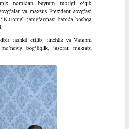
imiz nomidan bayram tabrigi o‘qib
sovg‘alar va maxsus Prezident sovg‘asi
ligi, “Nuroniy” jamg‘armasi hamda boshqa
.
ir tashkil etilib, tinchlik va Vatanni
 ma’naviy bog‘liqlik, jasorat maktabi