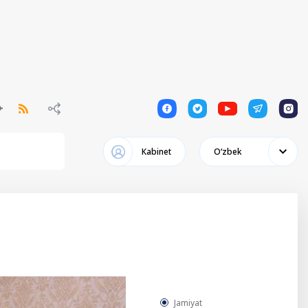
1
1
1
1
1
Кabinet
Oʻzbek
Jamiyat