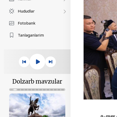
Hududlar
Fotobank
Tanlaganlarim
Dolzarb mavzular
9-may —