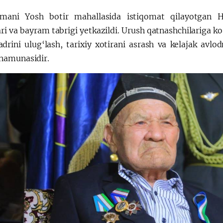
umani Yosh botir mahallasida istiqomat qilayotgan 
ari va bayram tabrigi yetkazildi. Urush qatnashchilariga 
adrini ulug‘lash, tarixiy xotirani asrash va kelajak avlo
namunasidir.