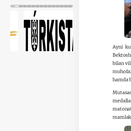
Ayni ku
Bektosh
bilan v
muhofaza
hamda b
Mutasad
medalla
matonat
mamlakat