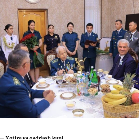
 Xotira va qadrlash kuni