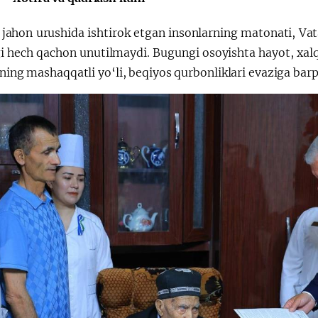
 jahon urushida ishtirok etgan insonlarning matonati, Vat
Huquqiy targʻibot
O‘zbekiston va
igi hech qachon unutilmaydi. Bugungi osoyishta hayot, xal
i
Yaponiya hamkorl
ining mashaqqatli yo‘li, beqiyos qurbonliklari evaziga ba