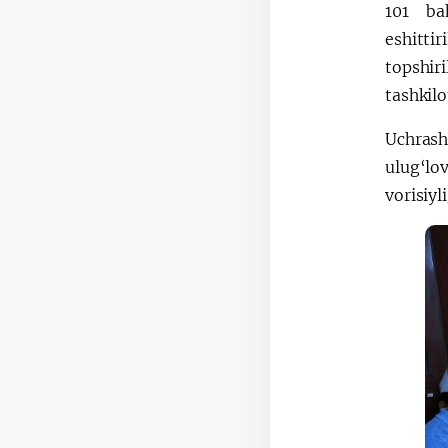
101 ba
eshitti
topshir
tashkil
Uchrash
ulug‘lo
vorisiyl