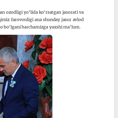
an ozodligi yo‘lida ko‘rsatgan jasorati va
Oʻzbekiston va
Maqolalar
qimiz farovonligi ana shunday jasur avlod
igi
Pokiston hamkorligi
rpo bo‘lgani barchamizga yaxshi ma’lum.