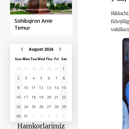
Ikkinchi
Sohibqiron Amir
O‘zbekiston va
fidoyil
Temur
Paragvay hamkorlig
vakillar
August
2026
Sun
Mon
Tue
Wed
Thu
Fri
Sat
26
27
28
29
30
31
1
2
3
4
5
6
7
8
9
10
11
12
13
14
15
16
17
18
19
20
21
22
23
24
25
26
27
28
29
30
31
1
2
3
4
5
Hamkorlarimiz