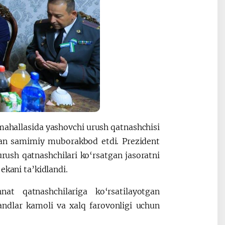
mahallasida yashovchi urush qatnashchisi
lan samimiy muborakbod etdi. Prezident
urush qatnashchilari ko‘rsatgan jasoratni
ekani ta’kidlandi.
t qatnashchilariga ko‘rsatilayotgan
andlar kamoli va xalq farovonligi uchun