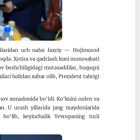
hilaridan uch nafar faxriy — Hojimurod
qda. Xotira va qadrlash kuni munosabati
ov boshchiligidagi mutasaddilar, huquqni
ilari holidan xabar olib, Prezident tabrigi
nov xonadonida bo‘ldi. Ko‘ksini orden va
n. U urush yillarida jang maydonlarida
bo‘lib, keyinchalik Yevropaning turli