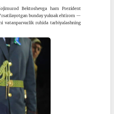
Hojimurod Bektoshevga ham Prezident
ko‘rsatilayotgan bunday yuksak ehtirom —
dni vatanparvarlik ruhida tarbiyalashning