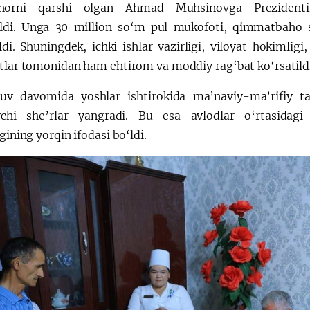
horni qarshi olgan Ahmad Muhsinovga Prezident
rildi. Unga 30 million so‘m pul mukofoti, qimmatbaho 
ildi. Shuningdek, ichki ishlar vazirligi, viloyat hokim
otlar tomonidan ham ehtirom va moddiy rag‘bat ko‘rsatildi
uv davomida yoshlar ishtirokida ma’naviy-ma’rifiy tadb
vchi she’rlar yangradi. Bu esa avlodlar o‘rtasidagi
igining yorqin ifodasi bo‘ldi.