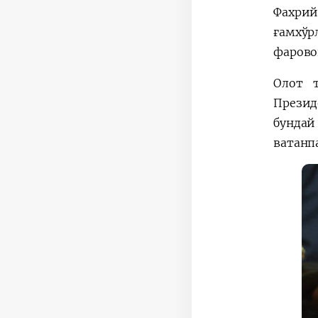
Фахрий
ғамхўр
фарово
Олот 
Презид
бундай
ватанп