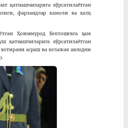
нат қатнашчиларига кўрсатилаётган
лиги, фарзандлар камоли ва халқ
ётган Ҳожимурод Бектошевга ҳам
уш қатнашчиларига кўрсатилаётган
 хотирани асраш ва келажак авлодни
р.