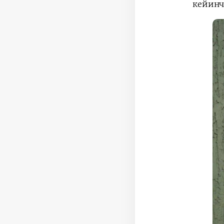
кейинч