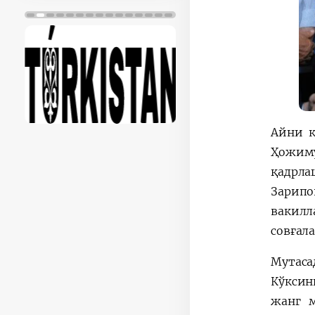
Айни к
Ҳожиму
қадрла
Зарипо
вакил
совғал
Мутаса
Кўксин
жанг м