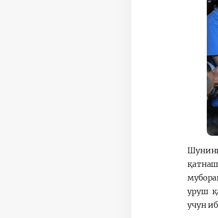
Шунинг
қатнаш
мубора
уруш қ
учун и