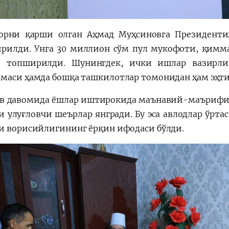
ҳорни қарши олган Аҳмад Муҳсиновга Президент
рилди. Унга 30 миллион сўм пул мукофоти, қиммат
и топширилди. Шунингдек, ички ишлар вазирли
маси ҳамда бошқа ташкилотлар томонидан ҳам эҳти
в давомида ёшлар иштирокида маънавий-маърифий
и улуғловчи шеърлар янгради. Бу эса авлодлар ўрт
и ворисийлигининг ёрқин ифодаси бўлди.