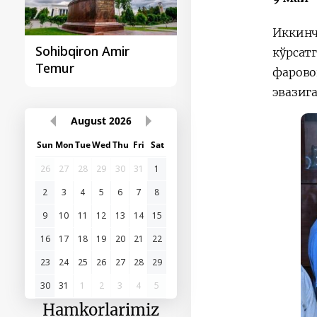
Иккинч
Sohibqiron Amir
O‘zbekiston va
кўрсат
Temur
Paragvay hamkorlig
фарово
эвазиг
August
2026
Sun
Mon
Tue
Wed
Thu
Fri
Sat
26
27
28
29
30
31
1
2
3
4
5
6
7
8
9
10
11
12
13
14
15
16
17
18
19
20
21
22
23
24
25
26
27
28
29
30
31
1
2
3
4
5
Hamkorlarimiz