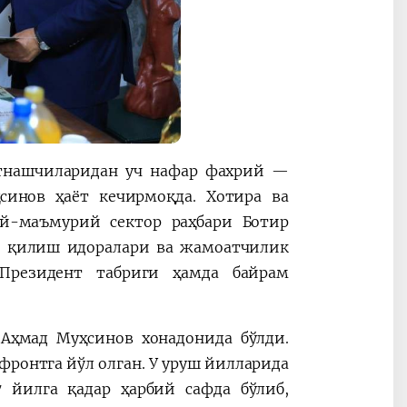
атнашчиларидан уч нафар фахрий —
синов ҳаёт кечирмоқда. Хотира ва
ий-маъмурий сектор раҳбари Ботир
а қилиш идоралари ва жамоатчилик
Президент табриги ҳамда байрам
Аҳмад Муҳсинов хонадонида бўлди.
 фронтга йўл олган. У уруш йилларида
 йилга қадар ҳарбий сафда бўлиб,