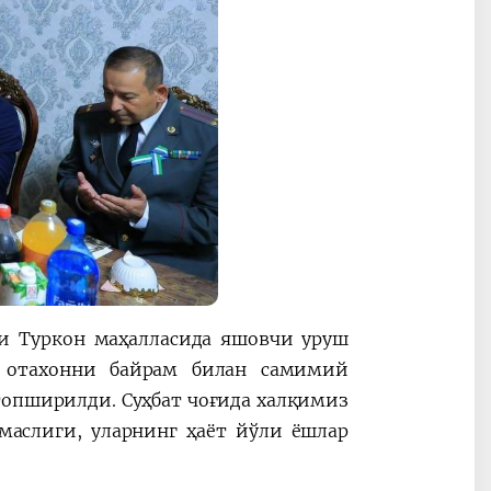
и Туркон маҳалласида яшовчи уруш
, отахонни байрам билан самимий
топширилди. Суҳбат чоғида халқимиз
маслиги, уларнинг ҳаёт йўли ёшлар