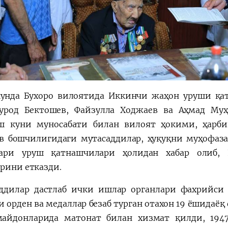
унда Бухоро вилоятида Иккинчи жаҳон уруши қ
род Бектошев, Файзулла Ходжаев ва Аҳмад Муҳ
ш куни муносабати билан вилоят ҳокими, ҳарб
в бошчилигидаги мутасаддилар, ҳуқуқни муҳофаз
лари уруш қатнашчилари ҳолидан хабар олиб, 
арини етказди.
ддилар дастлаб ички ишлар органлари фахрийси 
и орден ва медаллар безаб турган отахон 19 ёшидаёқ
айдонларида матонат билан хизмат қилди, 1947