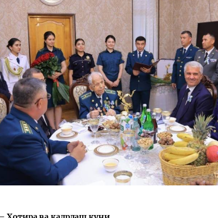
— Хотира ва қадрлаш куни