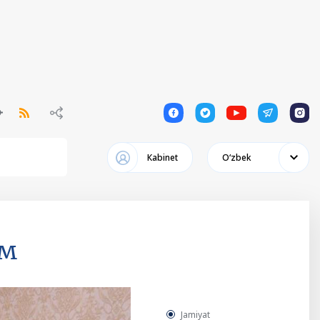
1
1
1
1
1
Кabinet
Oʻzbek
ом
Jamiyat