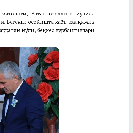
матонати, Ватан озодлиги йўлида
Oʻzbekiston va
Maqolalar
и. Бугунги осойишта ҳаёт, халқимиз
igi
Pokiston hamkorligi
ққатли йўли, беқиёс қурбонликлари