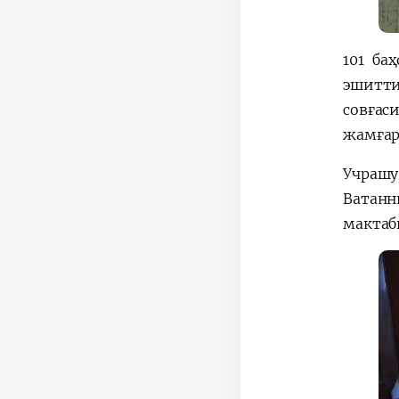
101 ба
эшитти
совғас
жамғар
Учрашу
Ватанн
мактаб