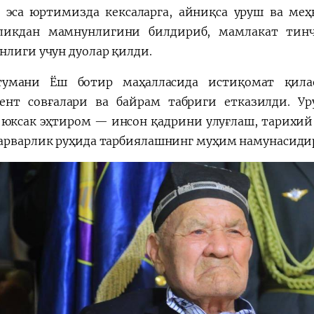
 эса юртимизда кексаларга, айниқса уруш ва меҳ
ликдан мамнунлигини билдириб, мамлакат тинч
нлиги учун дуолар қилди.
тумани Ёш ботир маҳалласида истиқомат қила
ент совғалари ва байрам табриги етказилди. Ур
 юксак эҳтиром — инсон қадрини улуғлаш, тарихий
арварлик руҳида тарбиялашнинг муҳим намунасиди