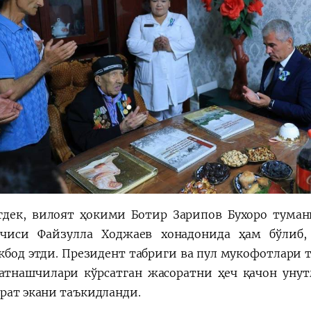
дек, вилоят ҳокими Ботир Зарипов Бухоро туман
чиси Файзулла Ходжаев хонадонида ҳам бўлиб
кбод этди. Президент табриги ва пул мукофотлари 
атнашчилари кўрсатган жасоратни ҳеч қачон унут
брат экани таъкидланди.