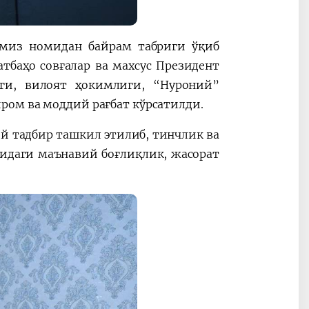
имиз номидан байрам табриги ўқиб
баҳо совғалар ва махсус Президент
ги, вилоят ҳокимлиги, “Нуроний”
ром ва моддий рағбат кўрсатилди.
 тадбир ташкил этилиб, тинчлик ва
асидаги маънавий боғлиқлик, жасорат