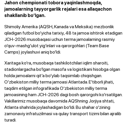
​Jahon chempionati tobora yaqinlashmoqda,
jamoalarning tayyorgarlik rejalari esa allaqachon
shakllanib bo‘lgan.
​Shimoliy Amerika (AQSH, Kanada va Meksika) mezbonlik
qiladigan futbol bo‘yicha tarixiy, 48 ta jamoa ishtirok etadigan
JCH-2026 musobaqasi uchun terma jamoalarning rasmiy
o‘quv-mashg‘ulot yig‘inlari va qarorgohlari (Team Base
Camps) joylashuvi aniq bo‘ldi.
​Xaritaga ko‘ra, musobaqa tashkilotchilari iqlim sharoiti,
stadionlargacha bo‘lgan masofa va logistikani hisobga olgan
holda jamoalarni qit’a bo‘ylab taqsimlab chiqishgan.​
O‘zbekiston milliy terma jamoasi Atlantada. E’tiborli jihati,
taqdim etilgan infografikada O‘zbekiston milliy terma
jamoasining ham JCH-2026 dagi bosh qarorgohi ko‘rsatilgan.
Vakillarimiz musobaqa davomida AQShning Jorjiya shtati,
Atlanta shahrida joylashadigan bo‘ldi. Bu shahar o‘zining
zamonaviy infratuzilmasi va qulay transport tizimi bilan ajralib
turadi.​