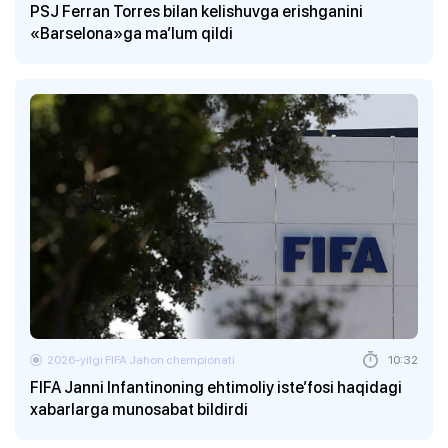
PSJ Ferran Torres bilan kelishuvga erishganini
«Barselona»ga ma’lum qildi
2026-yilgi FIFA Jahon chempionati
10:32
FIFA Janni Infantinoning ehtimoliy iste’fosi haqidagi
xabarlarga munosabat bildirdi