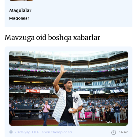
Maqolalar
Maqolalar
Mavzuga oid boshqa xabarlar
2026-yilgi FIFA Jahon chempionati
14:42