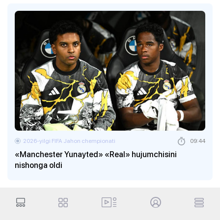
2026-yilgi FIFA Jahon chempionati
09:44
«Manchester Yunayted» «Real» hujumchisini
nishonga oldi