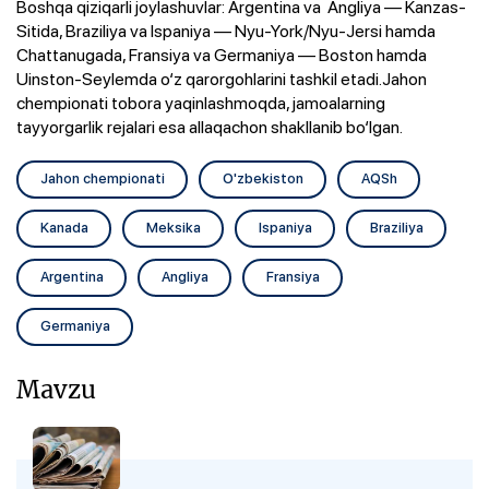
Boshqa qiziqarli joylashuvlar:​ Argentina va Angliya — Kanzas-
Sitida, Braziliya va Ispaniya — Nyu-York/Nyu-Jersi hamda
Chattanugada,​ Fransiya va Germaniya — Boston hamda
Uinston-Seylemda o‘z qarorgohlarini tashkil etadi.​Jahon
chempionati tobora yaqinlashmoqda, jamoalarning
tayyorgarlik rejalari esa allaqachon shakllanib bo‘lgan.
Jahon chempionati
O'zbekiston
AQSh
Kanada
Meksika
Ispaniya
Braziliya
Argentina
Angliya
Fransiya
Germaniya
Mavzu