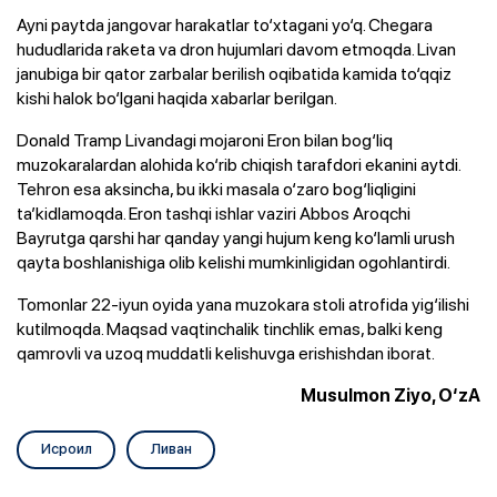
Ayni paytda jangovar harakatlar to‘xtagani yo‘q. Chegara
hududlarida raketa va dron hujumlari davom etmoqda. Livan
janubiga bir qator zarbalar berilish oqibatida kamida to‘qqiz
kishi halok bo‘lgani haqida xabarlar berilgan.
Donald Tramp Livandagi mojaroni Eron bilan bog‘liq
muzokaralardan alohida ko‘rib chiqish tarafdori ekanini aytdi.
Tehron esa aksincha, bu ikki masala o‘zaro bog‘liqligini
ta’kidlamoqda. Eron tashqi ishlar vaziri Abbos Aroqchi
Bayrutga qarshi har qanday yangi hujum keng ko‘lamli urush
qayta boshlanishiga olib kelishi mumkinligidan ogohlantirdi.
Tomonlar 22-iyun oyida yana muzokara stoli atrofida yig‘ilishi
kutilmoqda. Maqsad vaqtinchalik tinchlik emas, balki keng
qamrovli va uzoq muddatli kelishuvga erishishdan iborat.
Musulmon Ziyo, O‘zA
Исроил
Ливан