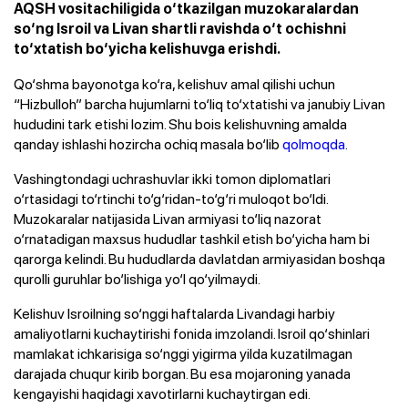
AQSH vositachiligida o‘tkazilgan muzokaralardan
so‘ng Isroil va Livan shartli ravishda o‘t ochishni
to‘xtatish bo‘yicha kelishuvga erishdi.
Qo‘shma bayonotga ko‘ra, kelishuv amal qilishi uchun
“Hizbulloh” barcha hujumlarni to‘liq to‘xtatishi va janubiy Livan
hududini tark etishi lozim. Shu bois kelishuvning amalda
qanday ishlashi hozircha ochiq masala bo‘lib
qolmoqda
.
Vashingtondagi uchrashuvlar ikki tomon diplomatlari
o‘rtasidagi to‘rtinchi to‘g‘ridan-to‘g‘ri muloqot bo‘ldi.
Muzokaralar natijasida Livan armiyasi to‘liq nazorat
o‘rnatadigan maxsus hududlar tashkil etish bo‘yicha ham bi
qarorga kelindi. Bu hududlarda davlatdan armiyasidan boshqa
qurolli guruhlar bo‘lishiga yo‘l qo‘yilmaydi.
Kelishuv Isroilning so‘nggi haftalarda Livandagi harbiy
amaliyotlarni kuchaytirishi fonida imzolandi. Isroil qo‘shinlari
mamlakat ichkarisiga so‘nggi yigirma yilda kuzatilmagan
darajada chuqur kirib borgan. Bu esa mojaroning yanada
kengayishi haqidagi xavotirlarni kuchaytirgan edi.