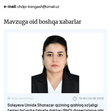
chdpi-kengash@umail.uz
e-mail:
Mavzuga oid boshqa xabarlar
Ilmiy ish eʼlonlari
19:40 / 04.08.2026
Solayeva Umida Shonazar qizining qishloq xo‘jaligi
fanlari bo‘yicha falsafa doktori (PhD) dissertatsiya ishi