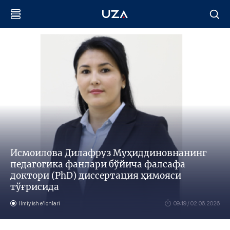
Исмоилова Дилафруз Муҳиддиновнанинг
педагогика фанлари бўйича фалсафа
доктори (PhD) диссертация ҳимояси
тўғрисида
Ilmiy ish eʼlonlari
09:19 / 02.06.2026