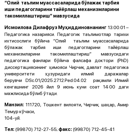
“Олий таълим муассасаларида бўлажак тарбия
иши педагогларини тайёрлаш механизмларини
такомиллаштириш” мавзусида
13.00.01 –
Исмоилова Дилафруз Муҳиддиновнанинг
Педагогика назарияси. Педагогик таълимотлар тарихи
ихтисослиги бўйича “Олий таълим муассасаларида
бўлажак тарбия иши педагогларини тайёрлаш
механизмларини такомиллаштириш” мавзусидаги
педагогика фанлари бўйича
фалсафа доктори (PhD)
диссертациясининг ҳимояси Чирчиқ давлат педагогика
университети ҳузуридаги илмий даражалар
берувчи DSc.01/2025.27.12.Ped.04.02 рақамли Илмий
кенгашнинг 2026 йил 9 июнь куни соат 14:00 даги
мажлисида бўлиб ўтади.
111720, Тошкент вилояти, Чирчиқ шаҳар, Амир
Манзил:
Темур кўчаси,
104-уй.
(99870) 712-27-55;
(99870) 712-45-41
Тел:
факс: