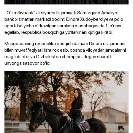
“O‘zmilliybank” aksiyadorlik jamiyati Samarqand Amaliyot
bank xizmatlari markazi xodimi Dinora Xudoyberdiyeva polo
sporti bo‘yicha o‘tkazilgan saralash musobaqasida 1-o‘rinni
egallab, respublika bosqichiga yo‘llanmani qo‘lga kiritdi.
Musobaqaning respublika bosqichida ham Dinora o‘z jamoasi
bilan muvaffaqiyatli ishtirok etib, boshqa viloyatlar jamoalarini
mag‘lub etdi va O‘zbekiston chempioni degan sharafli
unvonga sazovor bo‘ldi.