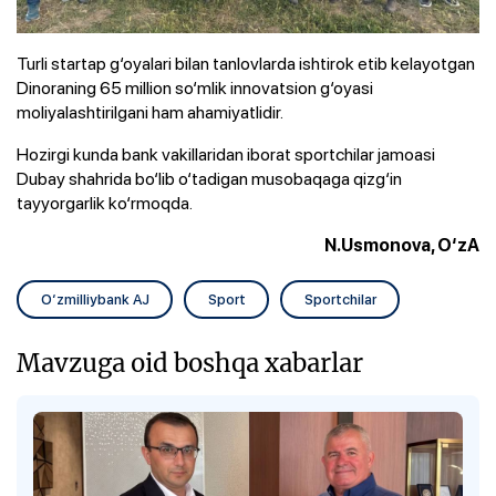
Turli startap g‘oyalari bilan tanlovlarda ishtirok etib kelayotgan
Dinoraning 65 million so‘mlik innovatsion g‘oyasi
moliyalashtirilgani ham ahamiyatlidir.
Hozirgi kunda bank vakillaridan iborat sportchilar jamoasi
Dubay shahrida bo‘lib o‘tadigan musobaqaga qizg‘in
tayyorgarlik ko‘rmoqda.
N.Usmonova, O‘zA
O‘zmilliybank AJ
Sport
Sportchilar
Mavzuga oid boshqa xabarlar