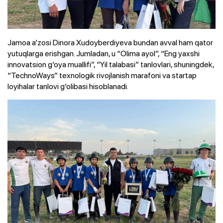
Jamoa a’zosi Dinora Xudoyberdiyeva bundan avval ham qator
yutuqlarga erishgan. Jumladan, u “Olima ayol”, “Eng yaxshi
innovatsion g‘oya muallifi”, “Yil talabasi” tanlovlari, shuningdek,
“TechnoWays” texnologik rivojlanish marafoni va startap
loyihalar tanlovi g‘olibasi hisoblanadi.