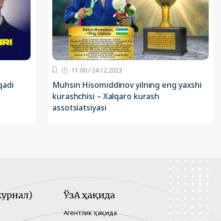
11:00 / 24.12.2023
qadi
Muhsin Hisomiddinov yilning eng yaxshi
kurashchisi – Xalqaro kurash
assotsiatsiyasi
урнал)
ЎзА ҳақида
Агентлик ҳақида