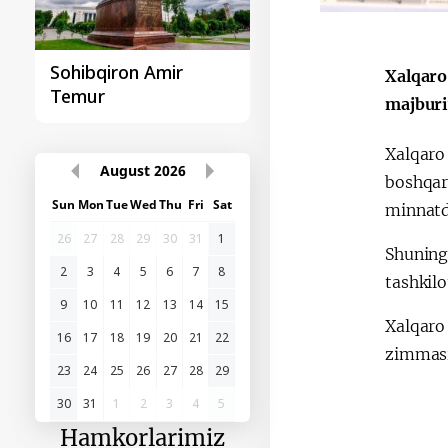
Sohibqiron Amir
O‘zbekiston va
Xalqaro
Temur
Paragvay hamkorlig
majburiy
Xalqaro
August
2026
boshqar
Sun
Mon
Tue
Wed
Thu
Fri
Sat
minnatdo
26
27
28
29
30
31
1
Shuning
2
3
4
5
6
7
8
tashkilo
9
10
11
12
13
14
15
Xalqaro
16
17
18
19
20
21
22
zimmasig
23
24
25
26
27
28
29
30
31
1
2
3
4
5
Hamkorlarimiz