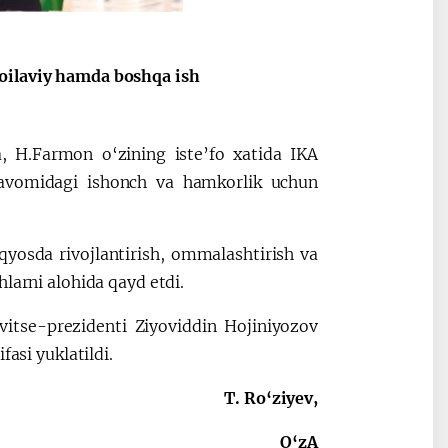
Oʻzbekiston va
Maqolalar
 oilaviy hamda boshqa ish
igi
Pokiston hamkorligi
, H.Farmon o‘zining iste’fo xatida IKA
davomidagi ishonch va hamkorlik uchun
qyosda rivojlantirish, ommalashtirish va
larni alohida qayd etdi.
vitse-prezidenti Ziyoviddin Hojiniyozov
fasi yuklatildi.
T. Ro‘ziyev,
O‘zA