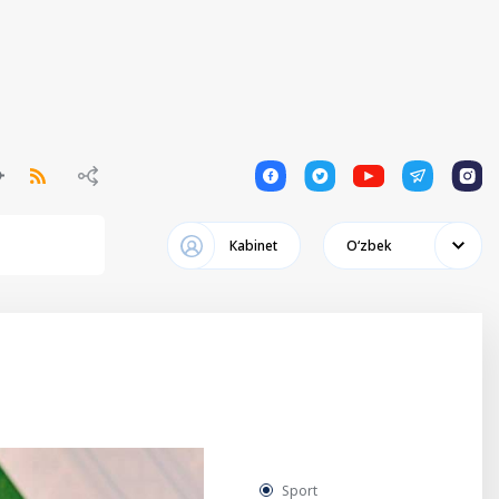
1
1
1
1
1
Кabinet
Oʻzbek
Sport