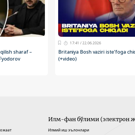
17:41 / 22.06.2026
ilish sharaf –
Britaniya Bosh vaziri iste’foga chi
 Fyodorov
(+video)
Илм-фан бўлими (электрон ж
рожаат
Илмий иш эълонлари