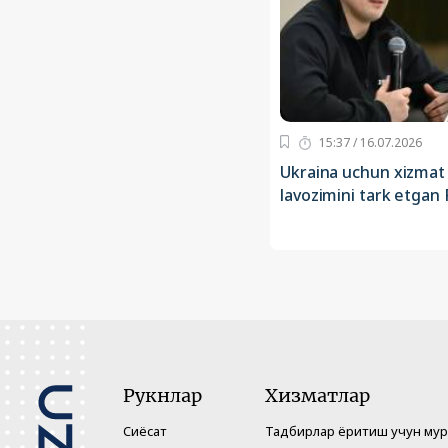
15:37 / 16.07.2026
Ukraina uchun xizmat q
lavozimini tark etgan
Рукнлар
Хизматлар
Сиёсат
Тадбирлар ёритиш учун му