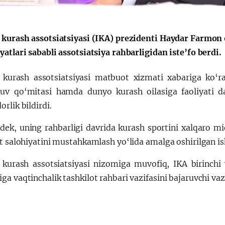
Huquqiy targʻibot
O‘zbekiston va
 kurash assotsiatsiyasi (IKA) prezidenti Haydar Farmon
i
Yaponiya hamkorl
atlari sababli assotsiatsiya rahbarligidan iste’fo berdi.
 kurash assotsiatsiyasi matbuot xizmati xabariga ko‘ra
uv qo‘mitasi hamda dunyo kurash oilasiga faoliyati 
rlik bildirdi.
dek, uning rahbarligi davrida kurash sportini xalqaro mi
t salohiyatini mustahkamlash yo‘lida amalga oshirilgan ish
 kurash assotsiatsiyasi nizomiga muvofiq, IKA birinchi 
a vaqtinchalik tashkilot rahbari vazifasini bajaruvchi vazi