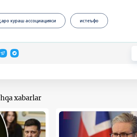
қаро кураш ассоциацияси
истеъфо
hqa xabarlar