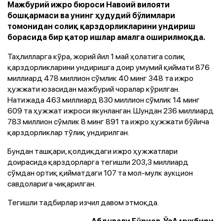
Мажбурий ижро бюроси Навоий вилояти
бошқармаси ва унинг ҳудудий бўлимлари
томонидан солиқ қарздорликларини ундириш
борасида бир қатор ишлар амалга оширилмоқда.
Таҳлилларга кўра, жорий йил 1 май ҳолатига солиқ
қарздорликларини ундиришга доир умумий қиймати 876
миллиард 478 миллион сўмлик 40 минг 348 та ижро
ҳужжати юзасидан мажбурий чоралар кўрилган.
Натижада 463 миллиард 830 миллион сўмлик 14 минг
609 та ҳужжат ижроси якунланган. Шундан 236 миллиард
783 миллион сўмлик 8 минг 891 та ижро ҳужжати бўйича
қарздорликлар тўлиқ ундирилган.
Бундан ташқари, қолдиқдаги ижро ҳужжатлари
доирасида қарздорларга тегишли 203,3 миллиард
сўмдан ортиқ қийматдаги 107 та мол-мулк аукцион
савдоларига чиқарилган.
Тегишли тадбирлар изчил давом этмоқда.