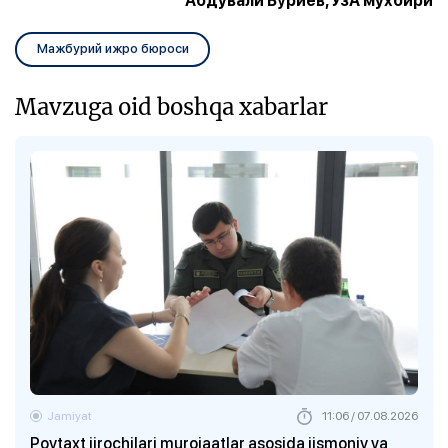
Абдували Бўриев, ЎзА мухбири
Мажбурий ижро бюроси
Mavzuga oid boshqa xabarlar
Jamiyat
11:06 / 07.08.2026
Poytaxt ijrochilari murojaatlar asosida jismoniy va