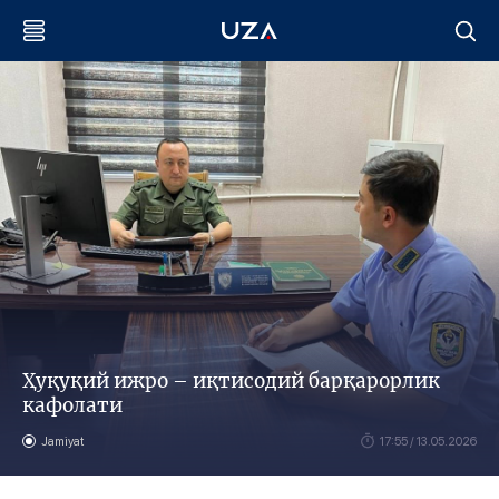
Ҳуқуқий ижро – иқтисодий барқарорлик
кафолати
Jamiyat
17:55 / 13.05.2026