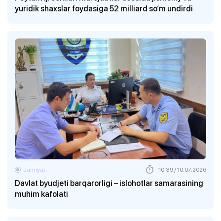
yuridik shaxslar foydasiga 52 milliard so‘m undirdi
Jamiyat
10:39 / 10.07.2026
Davlat byudjeti barqarorligi – islohotlar samarasining
muhim kafolati