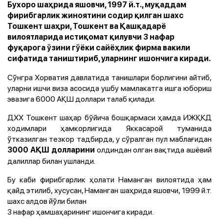
Бухоро шаҳрида яшовчи, 1997 й.т., муқаддам
фирибгарлик жиноятини содир қилган шахс
Тошкент шаҳри, Тошкент ва Қашқадарё
вилоятларида истиқомат қилувчи 3 нафар
фуқарога ўзини гўёки сайёҳлик фирма вакили
сифатида таништириб, уларнинг ишончига киради.
Сўнгра Хорватия давлатида танишлари борлигини айтиб,
уларни ишчи виза асосида ушбу мамлакатга ишга юбориш
эвазига 6000 АҚШ доллари талаб қилади.
ДХХ Тошкент шаҳар бўйича бошқармаси ҳамда ИЖҚКД
ходимлари ҳамкорлигида Яккасарой туманида
ўтказилган тезкор тадбирда, у сўралган пул маблағидан
олдиндан олган вақтида ашёвий
3000 АҚШ долларини
далиллар билан ушланди.
Бу каби фирибгарлик ҳолати Наманган вилоятида ҳам
қайд этилиб, хусусан, Наманган шаҳрида яшовчи, 1999 й.т.
шахс алдов йўли билан
3 нафар ҳамшаҳарининг ишончига киради.