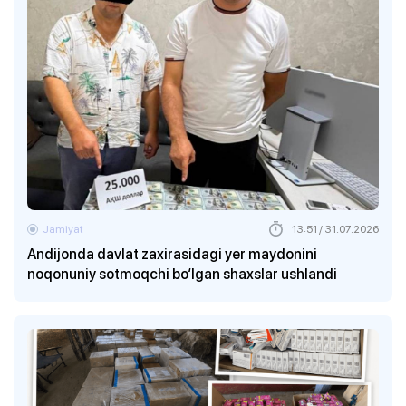
Jamiyat
13:51 / 31.07.2026
Andijonda davlat zaxirasidagi yer maydonini
noqonuniy sotmoqchi bo‘lgan shaxslar ushlandi