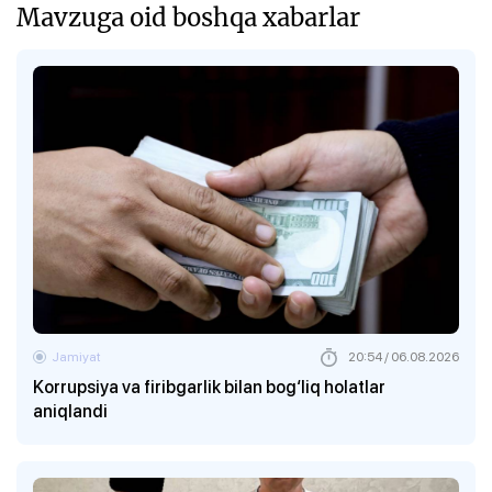
Mavzuga oid boshqa xabarlar
Jamiyat
20:54 / 06.08.2026
Korrupsiya va firibgarlik bilan bog‘liq holatlar
aniqlandi