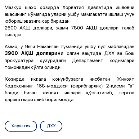
Мазкур шахс ҳозирда Хорватия давлатида ишловчи
акасининг кўмагида уларни ушбу мамлакатга ишлаш учун
юбориш эвазига ҳар биридан
2600 АҚШ доллари, жами 7800 АҚШ доллари талаб
қилади.
Аммо, у Янги Наманган туманида ушбу пул маблағидан
олган вақтида ДХХ ва Бош
3900 АҚШ долларини
прокуратура ҳузуридаги Департамент ходимлари
томонидан қўлга олинди.
Ҳозирда иккала қонунбузарга нисбатан Жиноят
Кодексининг 168-моддаси (фирибгарлик) 2-қисми “а”
банди билан жиноят ишлари қўзғатилиб, тергов
ҳаракатлари олиб борилмоқда.
Хорватия
ДХХ