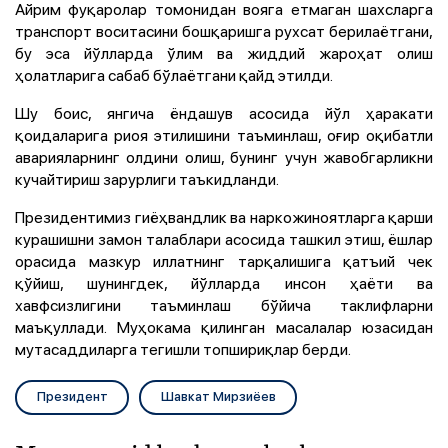
Айрим фуқаролар томонидан вояга етмаган шахсларга
транспорт воситасини бошқаришга рухсат берилаётгани,
бу эса йўлларда ўлим ва жиддий жароҳат олиш
ҳолатларига сабаб бўлаётгани қайд этилди.
Шу боис, янгича ёндашув асосида йўл ҳаракати
қоидаларига риоя этилишини таъминлаш, оғир оқибатли
аварияларнинг олдини олиш, бунинг учун жавобгарликни
кучайтириш зарурлиги таъкидланди.
Президентимиз гиёҳвандлик ва наркожиноятларга қарши
курашишни замон талаблари асосида ташкил этиш, ёшлар
орасида мазкур иллатнинг тарқалишига қатъий чек
қўйиш, шунингдек, йўлларда инсон ҳаёти ва
хавфсизлигини таъминлаш бўйича таклифларни
маъқуллади. Муҳокама қилинган масалалар юзасидан
мутасаддиларга тегишли топшириқлар берди.
Президент
Шавкат Мирзиёев