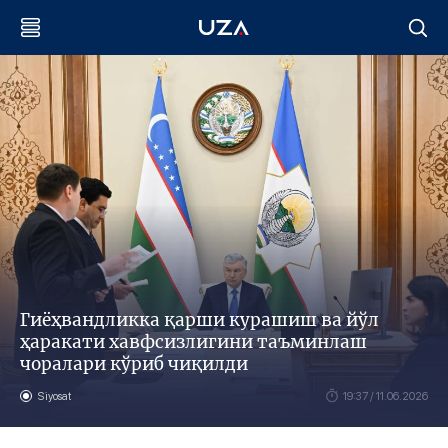
Гиёҳвандликка қарши курашиш ва йўл
ҳаракати хавфсизлигини таъминлаш
чоралари кўриб чиқилди
Siyosat
19:37 / 11.06.2026