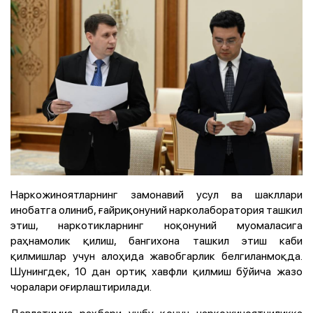
Наркожиноятларнинг замонавий усул ва шакллари
инобатга олиниб, ғайриқонуний нарколаборатория ташкил
этиш, наркотикларнинг ноқонуний муомаласига
раҳнамолик қилиш, бангихона ташкил этиш каби
қилмишлар учун алоҳида жавобгарлик белгиланмоқда.
Шунингдек, 10 дан ортиқ хавфли қилмиш бўйича жазо
чоралари оғирлаштирилади.