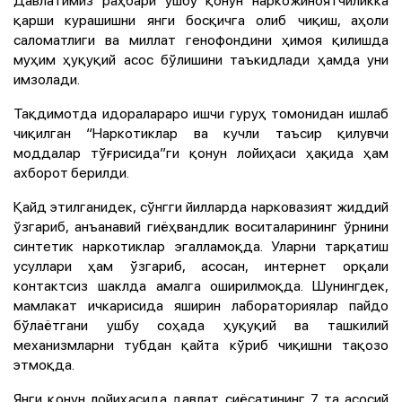
Давлатимиз раҳбари ушбу қонун наркожиноятчиликка
қарши курашишни янги босқичга олиб чиқиш, аҳоли
саломатлиги ва миллат генофондини ҳимоя қилишда
муҳим ҳуқуқий асос бўлишини таъкидлади ҳамда уни
имзолади.
Тақдимотда идоралараро ишчи гуруҳ томонидан ишлаб
чиқилган “Наркотиклар ва кучли таъсир қилувчи
моддалар тўғрисида”ги қонун лойиҳаси ҳақида ҳам
ахборот берилди.
Қайд этилганидек, сўнгги йилларда нарковазият жиддий
ўзгариб, анъанавий гиёҳвандлик воситаларининг ўрнини
синтетик наркотиклар эгалламоқда. Уларни тарқатиш
усуллари ҳам ўзгариб, асосан, интернет орқали
контактсиз шаклда амалга оширилмоқда. Шунингдек,
мамлакат ичкарисида яширин лабораториялар пайдо
бўлаётгани ушбу соҳада ҳуқуқий ва ташкилий
механизмларни тубдан қайта кўриб чиқишни тақозо
этмоқда.
Янги қонун лойиҳасида давлат сиёсатининг 7 та асосий