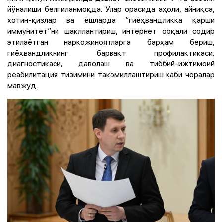
йўналиши белгиланмоқда. Улар орасида аҳоли, айниқса,
хотин-қизлар ва ёшларда “гиёҳвандликка қарши
иммунитет”ни шакллантириш, интернет орқали содир
этилаётган наркожиноятларга барҳам бериш,
гиёҳвандликнинг барвақт профилактикаси,
диагностикаси, даволаш ва тиббий-ижтимоий
реабилитация тизимини такомиллаштириш каби чоралар
мавжуд.