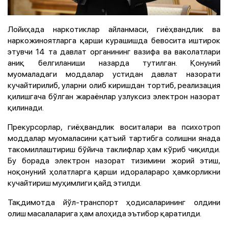
Лойиҳада наркотиклар айланмаси, гиёҳвандлик ва
наркожиноятларга қарши курашишда бевосита иштирок
этувчи 14 та давлат органининг вазифа ва ваколатлари
аниқ белгиланиши назарда тутилган. Қонуний
муомаладаги моддалар устидан давлат назорати
кучайтирилиб, уларни олиб киришдан тортиб, реализация
қилишгача бўлган жараёнлар узлуксиз электрон назорат
қилинади.
Прекурсорлар, гиёҳвандлик воситалари ва психотроп
моддалар муомаласини қатъий тартибга солишни янада
такомиллаштириш бўйича таклифлар ҳам кўриб чиқилди.
Бу борада электрон назорат тизимини жорий этиш,
ноқонуний ҳолатларга қарши идоралараро ҳамкорликни
кучайтириш муҳимлиги қайд этилди.
Тақдимотда йўл-транспорт ҳодисаларининг олдини
олиш масалаларига ҳам алоҳида эътибор қаратилди.