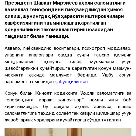
Президент Шавкат Мирзиёев аҳоли саломатлиги
ва миллат генофондини гиёҳвандликдан ҳимоя
қилиш, шунингдек, йўл ҳаракати иштирокчилари
хавфсизлигини таъминлашга қаратилган
қонунчиликни такомиллаштириш юзасидан
тақдимот билан танишди.
Аввало, гиёҳвандлик воситалари, психотроп моддалар,
уларнинг аналоглари ҳамда кучли таъсир қилувчи
моддаларнинг қонунга хилоф муомаласи учун
жавобгарликни кучайтиришга қаратилган қонун мазмун-
моҳияти ҳақида маълумот берилди. Ушбу қонун
парламент томонидан
қабул қилинган
.
Қонун билан Жиноят кодексига “Аҳоли саломатлиги ва
генофондига қарши жиноятлар” номли янги боб
киритилмоқда, бу орқали аҳоли, айниқса, ёшлар
саломатлигига таҳдид солаётган хавфли қилмишлар учун
жавобгарлик чораларини кучайтириш кўзда тутилган.