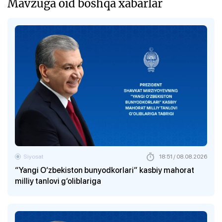
Mavzuga oid boshqa xabarlar
Siyosat
18:51 / 08.08.2026
“Yangi O‘zbekiston bunyodkorlari” kasbiy mahorat
milliy tanlovi g‘oliblariga