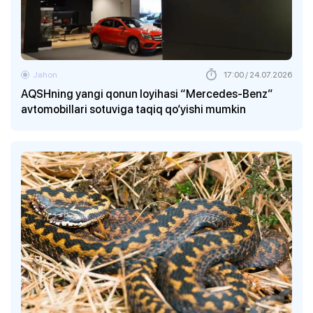
Jahon
17:00 / 24.07.2026
AQSHning yangi qonun loyihasi “Mercedes-Benz”
avtomobillari sotuviga taqiq qo‘yishi mumkin