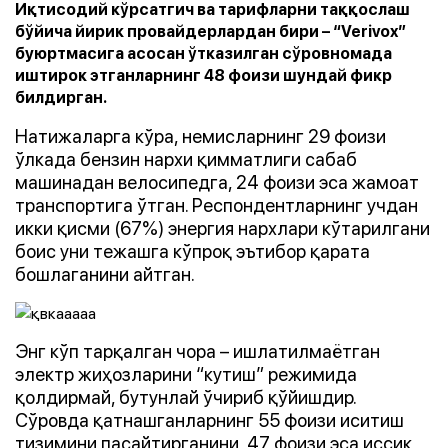
Иқтисодий кўрсатгич ва тарифларни таққослаш
бўйича йирик провайдерлардан бири – “Verivox”
буюртмасига асосан ўтказилган сўровномада
иштирок этганларнинг 48 фоизи шундай фикр
билдирган.
Натижаларга кўра, немисларнинг 29 фоизи
ўлкада бензин нархи қимматлиги сабаб
машинадан велосипедга, 24 фоизи эса жамоат
транспортига ўтган. Респондентларнинг учдан
икки қисми (67%) энергия нархлари кўтарилгани
боис уни тежашга кўпроқ эътибор қарата
бошлаганини айтган.
Энг кўп тарқалган чора – ишлатилмаётган
электр жиҳозларини “кутиш” режимида
қолдирмай, бутунлай ўчириб қўйишдир.
Сўровда қатнашганларнинг 55 фоизи иситиш
тизимини пасайтирганини, 47 фоизи эса иссиқ