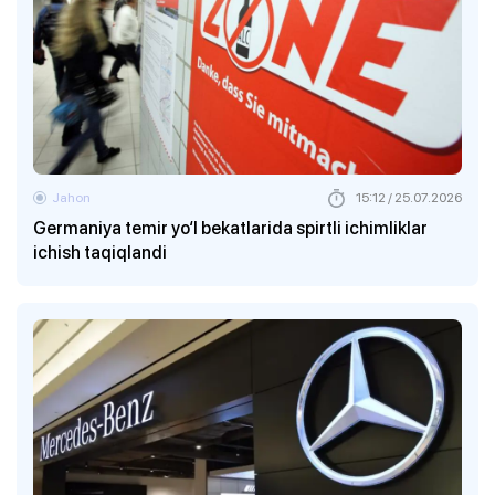
Jahon
15:12 / 25.07.2026
Germaniya temir yo‘l bekatlarida spirtli ichimliklar
ichish taqiqlandi