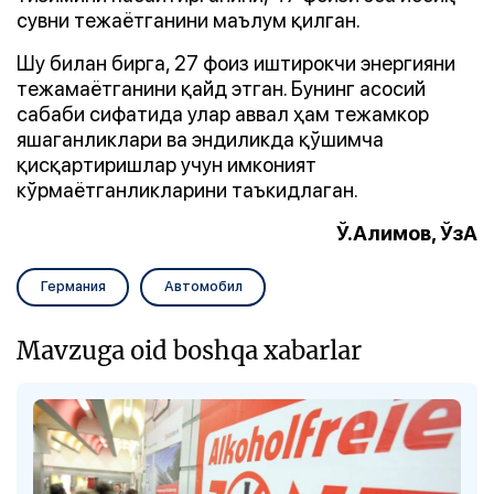
сувни тежаётганини маълум қилган.
Шу билан бирга, 27 фоиз иштирокчи энергияни
тежамаётганини қайд этган. Бунинг асосий
сабаби сифатида улар аввал ҳам тежамкор
яшаганликлари ва эндиликда қўшимча
қисқартиришлар учун имконият
кўрмаётганликларини таъкидлаган.
Ў.Алимов, ЎзА
Германия
Автомобил
Mavzuga oid boshqa xabarlar