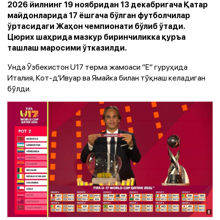
2026 йилнинг 19 ноябридан 13 декабригача Қатар
майдонларида 17 ёшгача бўлган футболчилар
ўртасидаги Жаҳон чемпионати бўлиб ўтади.
Цюрих шаҳрида мазкур биринчиликка қуръа
ташлаш маросими ўтказилди.
Унда Ўзбекистон U17 терма жамоаси “E“ гуруҳида
Италия, Кот-д'Ивуар ва Ямайка билан тўқнаш келадиган
бўлди.