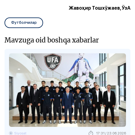
Жавоҳир Тошхўжаев, ЎзА
Футболчилар
Mavzuga oid boshqa xabarlar
Siyosat
17:31 / 23.06.2026