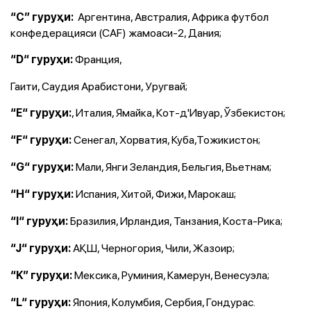
Аргентина, Австралия, Африка футбол
“C” гуруҳи:
конфедерацияси (CAF) жамоаси-2, Дания;
Франция,
“D“ гуруҳи:
Гаити, Саудия Арабистони, Уругвай;
, Италия, Ямайка, Кот-д'Ивуар, Ўзбекистон;
“E“ гуруҳи:
Сенегал, Хорватия, Куба,Тожикистон;
“F“ гуруҳи:
Мали, Янги Зеландия, Бельгия, Вьетнам;
“G“ гуруҳи:
Испания, Хитой, Фижи, Марокаш;
“H“ гуруҳи:
Бразилия, Ирландия, Танзания, Коста-Рика;
“I“ гуруҳи:
АҚШ, Черногория, Чили, Жазоир;
“J“ гуруҳи:
Мексика, Руминия, Камерун, Венесуэла;
“K” гуруҳи:
Япония, Колумбия, Сербия, Гондурас.
“L“ гуруҳи: