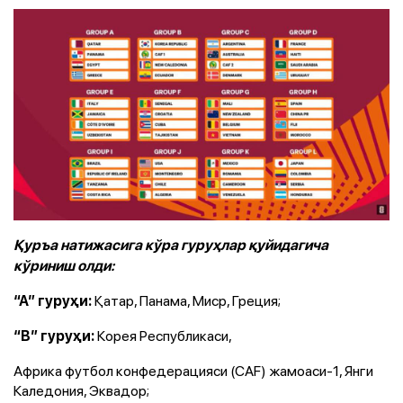
Қуръа натижасига кўра гуруҳлар қуйидагича
кўриниш олди:
Қатар, Панама, Миср, Греция;
“A” гуруҳи:
Корея Республикаси,
“B” гуруҳи:
Африка футбол конфедерацияси (CAF) жамоаси-1, Янги
Каледония, Эквадор;