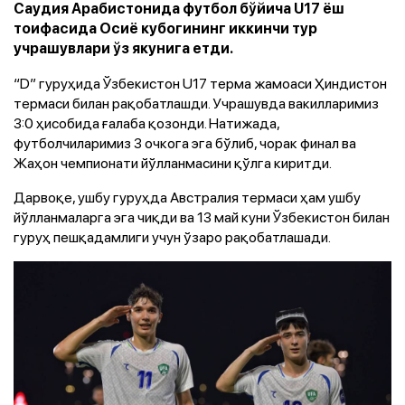
Саудия Арабистонида футбол бўйича U17 ёш
тоифасида Осиё кубогининг иккинчи тур
учрашувлари ўз якунига етди.
“D” гуруҳида Ўзбекистон U17 терма жамоаси Ҳиндистон
термаси билан рақобатлашди. Учрашувда вакилларимиз
3:0 ҳисобида ғалаба қозонди. Натижада,
футболчиларимиз 3 очкога эга бўлиб, чорак финал ва
Жаҳон чемпионати йўлланмасини қўлга киритди.
Дарвоқе, ушбу гуруҳда Австралия термаси ҳам ушбу
йўлланмаларга эга чиқди ва 13 май куни Ўзбекистон билан
гуруҳ пешқадамлиги учун ўзаро рақобатлашади.