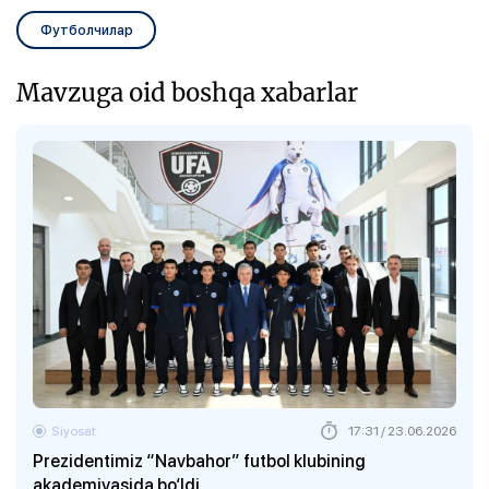
Футболчилар
Mavzuga oid boshqa xabarlar
Siyosat
17:31 / 23.06.2026
Prezidentimiz “Navbahor” futbol klubining
akademiyasida bo‘ldi