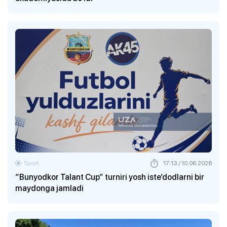
Sport
17:13 / 10.06.2026
“Bunyodkor Talant Cup” turniri yosh iste’dodlarni bir
maydonga jamladi