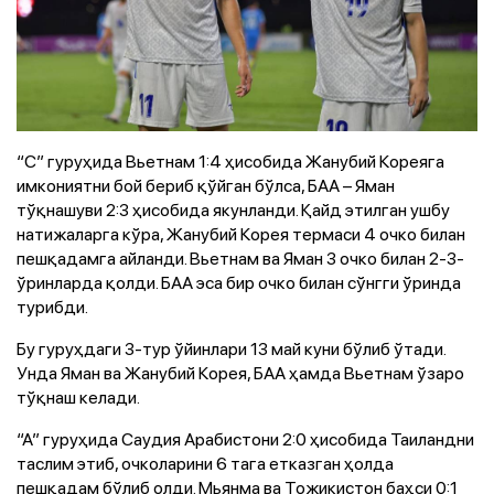
“C” гуруҳида Вьетнам 1:4 ҳисобида Жанубий Кореяга
имкониятни бой бериб қўйган бўлса, БАА – Яман
тўқнашуви 2:3 ҳисобида якунланди. Қайд этилган ушбу
натижаларга кўра, Жанубий Корея термаси 4 очко билан
пешқадамга айланди. Вьетнам ва Яман 3 очко билан 2-3-
ўринларда қолди. БАА эса бир очко билан сўнгги ўринда
турибди.
Бу гуруҳдаги 3-тур ўйинлари 13 май куни бўлиб ўтади.
Унда Яман ва Жанубий Корея, БАА ҳамда Вьетнам ўзаро
тўқнаш келади.
“А” гуруҳида Саудия Арабистони 2:0 ҳисобида Таиландни
таслим этиб, очколарини 6 тага етказган ҳолда
пешқадам бўлиб олди. Мьянма ва Тожикистон баҳси 0:1