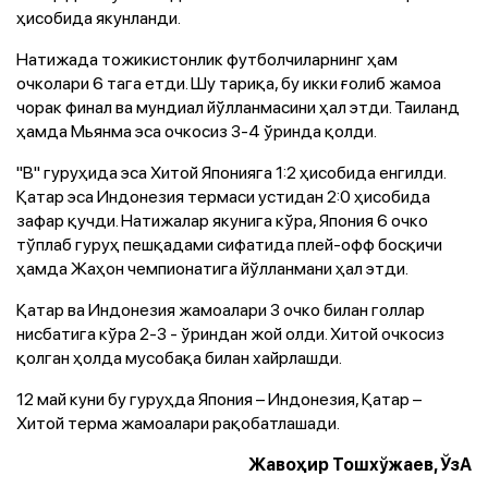
ҳисобида якунланди.
Натижада тожикистонлик футболчиларнинг ҳам
очколари 6 тага етди. Шу тариқа, бу икки ғолиб жамоа
чорак финал ва мундиал йўлланмасини ҳал этди. Таиланд
ҳамда Мьянма эса очкосиз 3-4 ўринда қолди.
"B" гуруҳида эса Хитой Японияга 1:2 ҳисобида енгилди.
Қатар эса Индонезия термаси устидан 2:0 ҳисобида
зафар қучди. Натижалар якунига кўра, Япония 6 очко
тўплаб гуруҳ пешқадами сифатида плей-офф босқичи
ҳамда Жаҳон чемпионатига йўлланмани ҳал этди.
Қатар ва Индонезия жамоалари 3 очко билан голлар
нисбатига кўра 2-3 - ўриндан жой олди. Хитой очкосиз
қолган ҳолда мусобақа билан хайрлашди.
12 май куни бу гуруҳда Япония – Индонезия, Қатар –
Хитой терма жамоалари рақобатлашади.
Жавоҳир Тошхўжаев, ЎзА