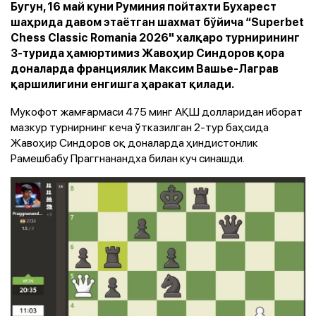
Бугун, 16 май куни Руминия пойтахти Бухарест
шаҳрида давом этаётган шахмат бўйича “Superbet
Chess Classic Romania 2026" халқаро турнирининг
3-турида ҳамюртимиз Жавоҳир Синдоров қора
доналарда франциялик Максим Вашье-Лаграв
қаршилигини енгишга ҳаракат қилади.
Мукофот жамғармаси 475 минг АҚШ долларидан иборат
мазкур турнирнинг кеча ўтказилган 2-тур баҳсида
Жавоҳир Синдоров оқ доналарда ҳиндистонлик
Рамешбабу Праггнанандха билан куч синашди.