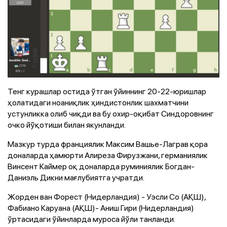
Тенг курашлар остида ўтган ўйиннинг 20-22-юришлар
ҳолатидаги ноаниқлик ҳиндистонлик шахматчини
устунликка олиб чиқди ва бу охир-оқибат Синдоровнинг
очко йўқотиши билан якунланди.
Мазкур турда франциялик Максим Вашье-Лаграв қора
доналарда ҳамюрти Алиреза Фирузжани, германиялик
Винсент Каймер оқ доналарда руминиялик Богдан-
Даниэль Дикни мағлубиятга учратди.
Жорден ван Форест (Нидерландия) - Уэсли Со (АҚШ),
Фабиано Каруана (АҚШ)- Аниш Гири (Нидерландия)
ўртасидаги ўйинларда муроса йўли танланди.