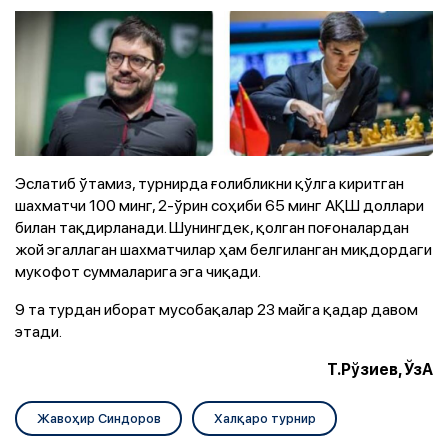
Эслатиб ўтамиз, турнирда ғолибликни қўлга киритган
шахматчи 100 минг, 2-ўрин соҳиби 65 минг АҚШ доллари
билан тақдирланади. Шунингдек, қолган поғоналардан
жой эгаллаган шахматчилар ҳам белгиланган миқдордаги
мукофот суммаларига эга чиқади.
9 та турдан иборат мусобақалар 23 майга қадар давом
этади.
Т.Рўзиев, ЎзА
Жавоҳир Синдоров
Халқаро турнир