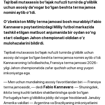
Tajribali mutaxassis bo‘lajak nufuzli turnirda g‘oliblik
uchun asosiy da’vogar bo‘lgan beshta terma jamoa
nomini aytib o‘tdi.
O‘zbekiston Milliy terma jamoasi bosh murabbiyi Fabio
Kannavaro poytaxtimizdagi Milliy futbol markazida
tashkil etilgan matbuot anjumanida bir oydan so‘ng
start oladigan Jahon chempionati oldidan o‘z
mulohazalarini bildirdi.
Tajribali mutaxassis bo‘lajak nufuzli turnirda g‘oliblik uchun
asosiy da’vogar bo‘lgan beshta terma jamoa nomini aytib o‘tdi.
Kannavaroning ta’kidlashicha, Fransiya terma jamoasi 2026-
yilgi Jahon chempionatida zafar quchish uchun eng yuqori
imkoniyatga ega.
— Men uchun mundialning asosiy favoritlaridan biri — Fransiya
terma jamoasidir, — dedi
. — Shuningdek,
Fabio Kannavaro
ikkita teng kuchli tarkibni shakllantirishga qodir bo‘lgan
Portugaliya ham g‘oliblikka jiddiy da’vogar hisoblanadi. Janubiy
Amerika vakillari — Argentina va Braziliyaning imkoniyatlarini