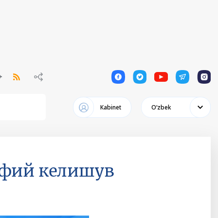
1
1
1
1
1
Кabinet
Oʻzbek
хфий келишув