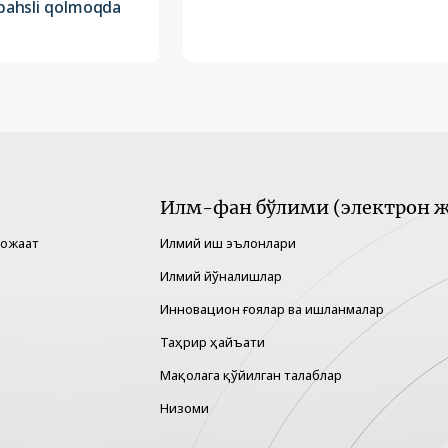
 bahsli qolmoqda
Илм-фан бўлими (электрон ж
рожаат
Илмий иш эълонлари
Илмий йўналишлар
Инновацион ғоялар ва ишланмалар
Таҳрир ҳайъати
Мақолага қўйилган талаблар
Низоми