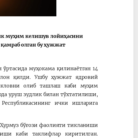
Oʻzbekiston va
Maqolalar
igi
Pokiston hamkorligi
лик муҳим келишув лойиҳасини
 қамраб олган бу ҳужжат
 ўртасида муҳокама қилинаётган 14
ълон қилди. Ушбу ҳужжат ядровий
екловни олиб ташлаш каби муҳим
арда уруш зудлик билан тўхтатилиши,
Республикасининг ички ишларига
 Ҳурмуз бўғози фаолияти тикланиши
иши каби таклифлар киритилган.