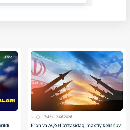
17:42 / 12.06.2026
ildi
Eron va AQSH o‘rtasidagi maxfiy kelishuv