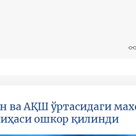
н ва АҚШ ўртасидаги ма
иҳаси ошкор қилинди