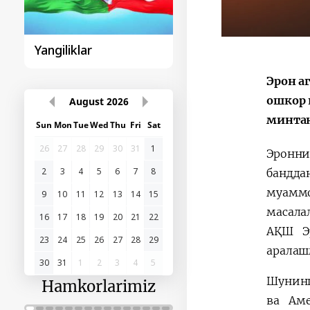
Sohibqiron Amir
O‘zbekiston va
Temur
Paragvay hamkorlig
Эрон а
ошкор 
August
2026
минтақ
Sun
Mon
Tue
Wed
Thu
Fri
Sat
Эронни
26
27
28
29
30
31
1
бандда
2
3
4
5
6
7
8
муамм
масала
9
10
11
12
13
14
15
АҚШ Э
16
17
18
19
20
21
22
арала
23
24
25
26
27
28
29
30
31
1
2
3
4
5
Шунинг
ва Ам
Hamkorlarimiz