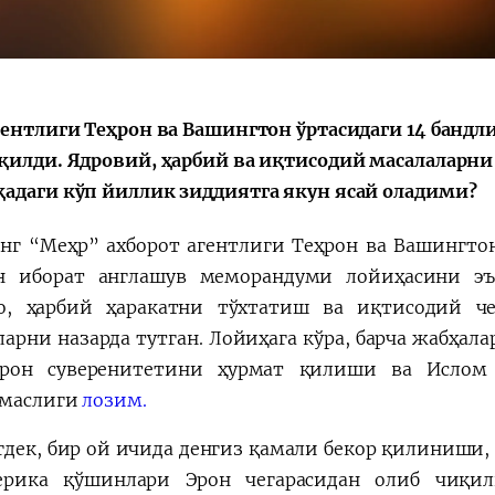
Huquqiy targʻibot
O‘zbekiston va
i
Yaponiya hamkorl
гентлиги Теҳрон ва Вашингтон ўртасидаги 14 банд
қилди. Ядровий, ҳарбий ва иқтисодий масалаларни
адаги кўп йиллик зиддиятга якун ясай оладими?
нг “Меҳр” ахборот агентлиги Теҳрон ва Вашингтон
н иборат англашув меморандуми лойиҳасини э
о, ҳарбий ҳаракатни тўхтатиш ва иқтисодий ч
ларни назарда тутган. Лойиҳага кўра, барча жабҳал
рон суверенитетини ҳурмат қилиши ва Ислом 
шмаслиги
лозим.
дек, бир ой ичида денгиз қамали бекор қилиниши,
ерика қўшинлари Эрон чегарасидан олиб чиқил