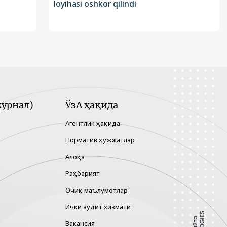
loyihasi oshkor qilindi
урнал)
ЎзА ҳақида
Агентлик ҳақида
Норматив ҳужжатлар
Алоқа
Раҳбарият
Очиқ маълумотлар
Ички аудит хизмати
Вакансия