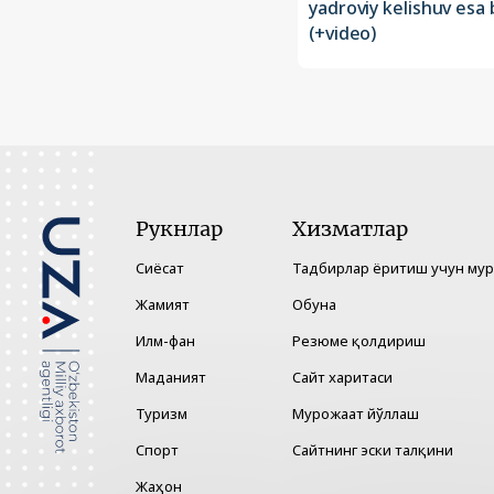
yadroviy kelishuv esa
(+video)
Рукнлар
Хизматлар
Сиёсат
Тадбирлар ёритиш учун му
Жамият
Обуна
Илм-фан
Резюме қолдириш
Маданият
Сайт харитаси
Туризм
Мурожаат йўллаш
Спорт
Сайтнинг эски талқини
Жаҳон