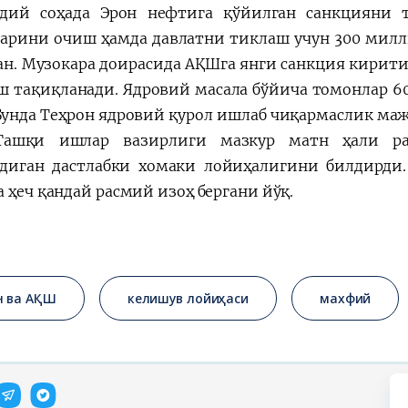
дий соҳада Эрон нефтига қўйилган санкцияни 
ларини очиш ҳамда давлатни тиклаш учун 300 милл
ан. Музокара доирасида АҚШга янги санкция кирит
 тақиқланади. Ядровий масала бўйича томонлар 60
 Бунда Теҳрон ядровий қурол ишлаб чиқармаслик ма
Ташқи ишлар вазирлиги мазкур матн ҳали ра
диган дастлабки хомаки лойиҳалигини билдирди
 ҳеч қандай расмий изоҳ бергани йўқ.
н ва АҚШ
келишув лойиҳаси
махфий