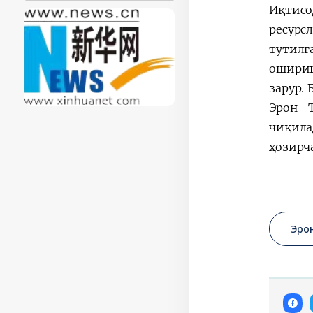
Иқтисо
ресурс
тутилг
ошириш
зарур.
Эрон 
чиқила
ҳозирча
Эро