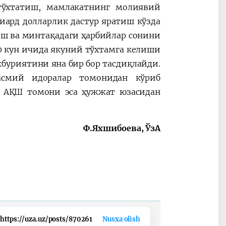
тўхтатиш, мамлакатнинг молиявий
иард долларлик дастур яратиш кўзда
иш ва минтақадаги ҳарбийлар сонини
 кун ичида якуний тўхтамга келиши
жбуриятини яна бир бор тасдиқлайди.
смий идоралар томонидан кўриб
. АҚШ томони эса ҳужжат юзасидан
Ф.Яхшибоева, ЎзА
https://uza.uz/posts/870261
Nusxa olish