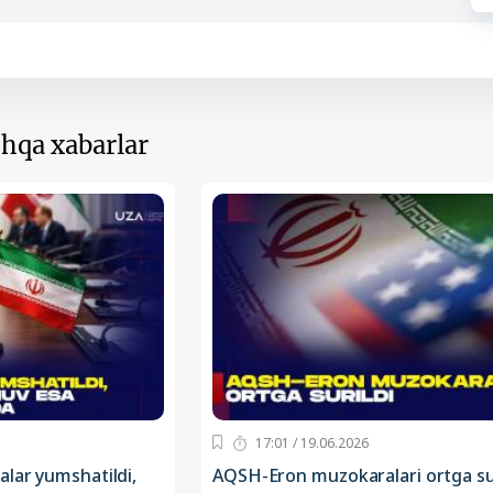
hqa xabarlar
17:01 / 19.06.2026
alar yumshatildi,
AQSH-Eron muzokaralari ortga sur