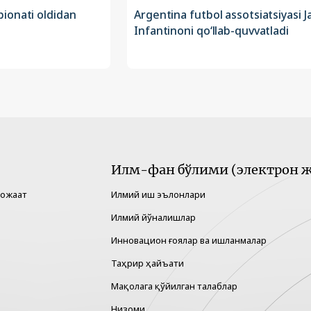
ionati oldidan
Argentina futbol assotsiatsiyasi J
Infantinoni qo‘llab-quvvatladi
Илм-фан бўлими (электрон ж
рожаат
Илмий иш эълонлари
Илмий йўналишлар
Инновацион ғоялар ва ишланмалар
Таҳрир ҳайъати
Мақолага қўйилган талаблар
Низоми