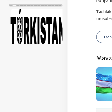
bo'lgani
Tashkilo
musobaq
Eron
Mavz