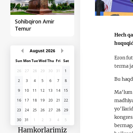
Sohibqiron Amir
O‘zbekiston va
Temur
Paragvay hamkorlig
Hech qa
huquqid
August
2026
Eron fu
Sun
Mon
Tue
Wed
Thu
Fri
Sat
terma ja
26
27
28
29
30
31
1
Bu haqd
2
3
4
5
6
7
8
9
10
11
12
13
14
15
Ma'lum q
madhiya
16
17
18
19
20
21
22
yo'llari
23
24
25
26
27
28
29
kongres
30
31
1
2
3
4
5
bermagan
Hamkorlarimiz