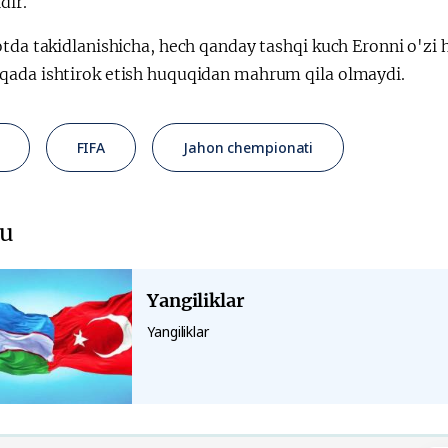
dir.
tda takidlanishicha, hech qanday tashqi kuch Eronni o'zi 
ada ishtirok etish huquqidan mahrum qila olmaydi.
FIFA
Jahon chempionati
u
Yangiliklar
Yangiliklar