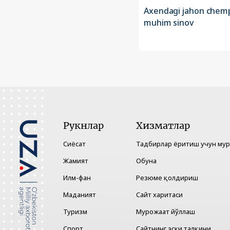
Axendagi jahon chemp
muhim sinov
Рукнлар
Хизматлар
Сиёсат
Тадбирлар ёритиш учун му
Жамият
Обуна
Илм-фан
Резюме қолдириш
Маданият
Сайт харитаси
Туризм
Мурожаат йўллаш
Спорт
Сайтнинг эски талқини