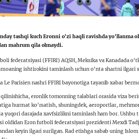
Huquqiy targʻibot
O‘zbekiston va
i
Yaponiya hamkorl
nday tashqi kuch Eronni o'zi haqli ravishda yo'llanma o
an mahrum qila olmaydi.
tboli federatsiyasi (FFIRI) AQSH, Meksika va Kanadada o't
moaning ishtirokini taminlash uchun o'nta shartni ilgari s
a Le Parisien nashri FFIRI bayonotiga tayanib xabar berm
ilinishicha, eronlik tomonning talablari orasida viza beri
tiga hurmat ko'rsatish, shuningdek, aeroportlar, mehmon
da yuqori darajada xavfsizlikni taminlash ham bor. Ushbu 
si oldidan Eron futboli federatsiyasi prezidenti Mexdi Ta
dan keyin ilgari surilgan. Rad etishga sabab uning Islom i