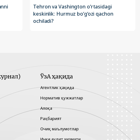
anni
Tehron va Vashington o‘rtasidagi
keskinlik: Hurmuz bo‘g‘ozi qachon
ochiladi?
урнал)
ЎзА ҳақида
Агентлик ҳақида
Норматив ҳужжатлар
Алоқа
Раҳбарият
Очиқ маълумотлар
Ички аудит хизмати