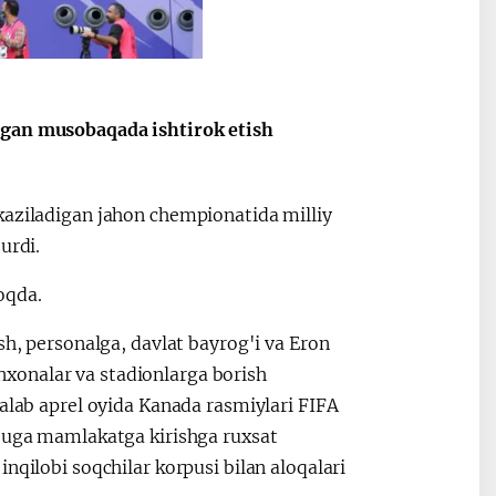
Oʻzbekiston va
Maqolalar
igi
Pokiston hamkorligi
lgan musobaqada ishtirok etish
kaziladigan jahon chempionatida milliy
urdi.
oqda.
sh, personalga, davlat bayrog'i va Eron
xonalar va stadionlarga borish
talab aprel oyida Kanada rasmiylari FIFA
djuga mamlakatga kirishga ruxsat
nqilobi soqchilar korpusi bilan aloqalari