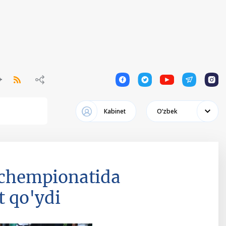
1
1
1
1
1
Кabinet
Oʻzbek
n chempionatida
t qo'ydi