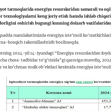
iyot tarmoqlarida energiya resurslaridan samarali va oqi
r texnologiyalarni keng joriy etish hamda ishlab chiqar
Huquqiy targʻibot
O‘zbekiston va
orligini oshirish bugungi kunning dolzarb vazifalaridan
i
Yaponiya hamkorl
sadda mamlakatimizda energiya iste’moli ko‘rsatkichlarin
ma-bosqich takomillashtirib borilmoqda.
ntning 2024-yil 14-iyundagi “Energiya resurslaridan foyda
cha chora-tadbirlar to‘g‘risida”gi qaroriga muvofiq, 2024
 va ko‘chmas mulk ob’ektlari kesimida energiya iste’moli r