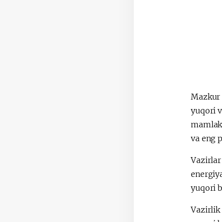
Mazkur q
yuqori v
mamlakat
va eng p
Vazirla
energiya
yuqori b
Vazirli