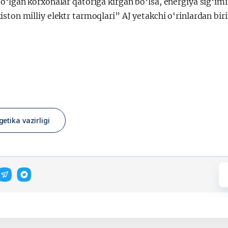
o‘lgan korxonalar qatoriga kirgan bo‘lsa, energiya sig‘im
ston milliy elektr tarmoqlari” AJ yetakchi o‘rinlardan biri
getika vazirligi