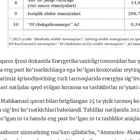
aror ijrosi doirasida Energetika vazirligi tomonidan har y
a eng past ko‘rsatkichlarga ega bo‘lgan korxonalar reytin
imiz iqtisodiyotining turli tarmoqlarida energiya sig‘imi k
ast natijalar qayd etilgan korxona va tashkilotlar ro‘yxati 
r Mahkamasi qarori bilan belgilangan 25 ta yirik tarmoq k
 sig‘imi ko‘rsatkichlari baholandi. Tahlillar natijasida 20
o‘lgan 10 ta hamda eng past bo‘lgan 10 ta tashkilot aniqla
k axborot xizmatining ma’lum qilishicha, “Ammofos-Maxam