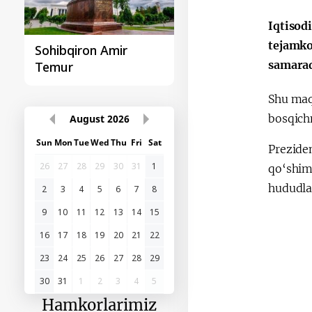
Iqtisod
tejamko
Sohibqiron Amir
O‘zbekiston va
samarad
Temur
Paragvay hamkorlig
Shu maq
bosqich
August
2026
Sun
Mon
Tue
Wed
Thu
Fri
Sat
Prezide
26
27
28
29
30
31
1
qo‘shim
hududlar
2
3
4
5
6
7
8
9
10
11
12
13
14
15
16
17
18
19
20
21
22
23
24
25
26
27
28
29
30
31
1
2
3
4
5
Hamkorlarimiz