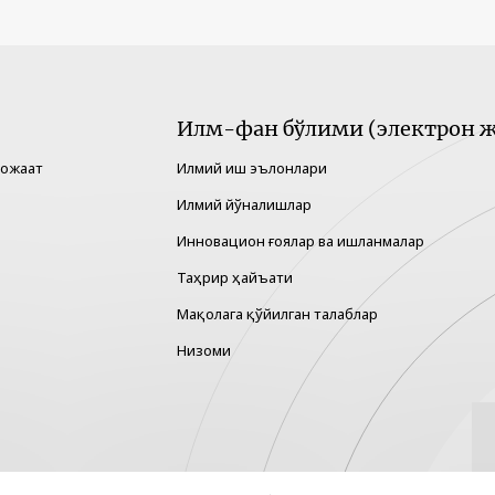
Илм-фан бўлими (электрон ж
рожаат
Илмий иш эълонлари
Илмий йўналишлар
Инновацион ғоялар ва ишланмалар
Таҳрир ҳайъати
Мақолага қўйилган талаблар
Низоми