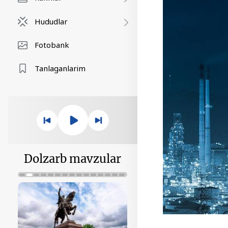
Hududlar
Fotobank
Tanlaganlarim
Dolzarb mavzular