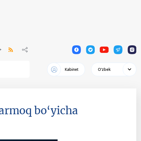
1
1
1
1
1
Кabinet
Oʻzbek
 tarmoq bo‘yicha