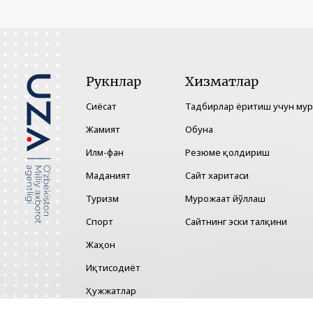
Рукнлар
Хизматлар
Сиёсат
Тадбирлар ёритиш учун му
Жамият
Обуна
Илм-фан
Резюме қолдириш
Маданият
Сайт харитаси
Туризм
Мурожаат йўллаш
Спорт
Сайтнинг эски талқини
Жаҳон
Иқтисодиёт
Ҳужжатлар