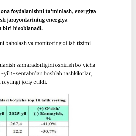
lona foydalanishni ta’minlash, energiya
ish jarayonlarining energiya
Oʻzbekiston va
Maqolalar
 biri hisoblanadi.
igi
Pokiston hamkorligi
i baholash va monitoring qilish tizimi
lanish samaradorligini oshirish bo‘yicha
-yil 1-sentabrdan boshlab tashkilotlar,
eytingi joriy etildi.