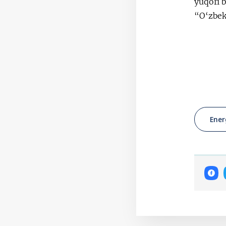
yuqori b
“O‘zbeki
Ener