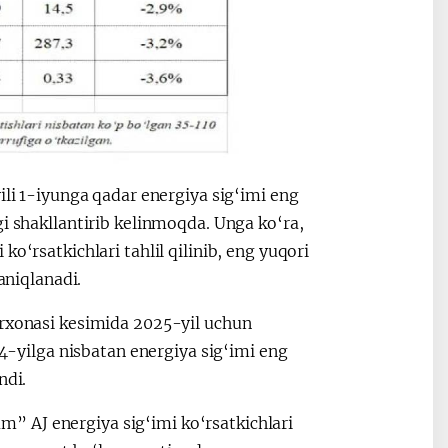
ili 1-iyunga qadar energiya sig‘imi eng
gi shakllantirib kelinmoqda. Unga ko‘ra,
o‘rsatkichlari tahlil qilinib, eng yuqori
aniqlanadi.
orxonasi kesimida 2025-yil uchun
24-yilga nisbatan energiya sig‘imi eng
ndi.
” AJ energiya sig‘imi ko‘rsatkichlari