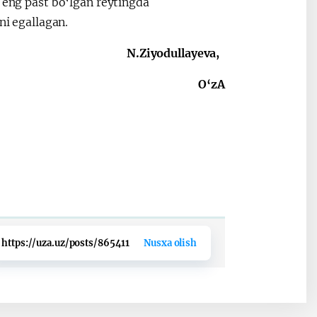
i eng past bo‘lgan reytingda
ni egallagan.
N.Ziyodullayeva,
O‘zA
https://uza.uz/posts/865411
Nusxa olish