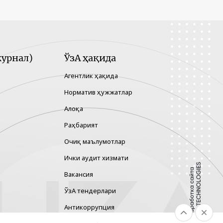
урнал)
ЎзА ҳақида
Агентлик ҳақида
Норматив ҳужжатлар
Алоқа
Раҳбарият
Очиқ маълумотлар
Ички аудит хизмати
Вакансия
ЎзА тендерлари
Антикоррупция