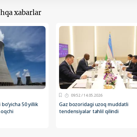
hqa xabarlar
09:52 / 14.05.2026
bo‘yicha 50 yillik
Gaz bozoridagi uzoq muddatli
moqchi
tendensiyalar tahlil qilindi