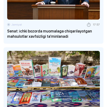
Jamiyat
17:57
Senat: ichki bozorda muomalaga chiqarilayotgan
mahsulotlar xavfsizligi ta’minlanadi