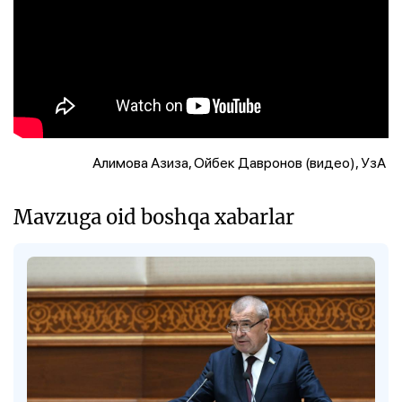
Алимова Азиза, Ойбек Давронов (видео), УзА
Mavzuga oid boshqa xabarlar