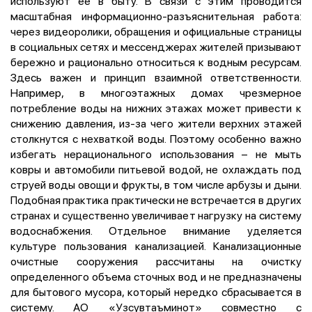
используют ее в быту. В связи с этим проводится
масштабная информационно-разъяснительная работа:
через видеоролики, обращения и официальные страницы
в социальных сетях и мессенджерах жителей призывают
бережно и рационально относиться к водным ресурсам.
Здесь важен и принцип взаимной ответственности.
Например, в многоэтажных домах чрезмерное
потребление воды на нижних этажах может привести к
снижению давления, из-за чего жители верхних этажей
столкнутся с нехваткой воды. Поэтому особенно важно
избегать нерационального использования – не мыть
ковры и автомобили питьевой водой, не охлаждать под
струей воды овощи и фрукты, в том числе арбузы и дыни.
Подобная практика практически не встречается в других
странах и существенно увеличивает нагрузку на систему
водоснабжения. Отдельное внимание уделяется
культуре пользования канализацией. Канализационные
очистные сооружения рассчитаны на очистку
определенного объема сточных вод и не предназначены
для бытового мусора, который нередко сбрасывается в
систему. АО «Узсувтаъминот» совместно с