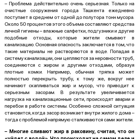
– Проблема действительно очень серьезная. Только на
очистные сооружения города Ташкента ежедневно
поступает в среднем от одной до полутора тонн мусора.
Около 50 процентов этого объема составляют средства
личной гигиены – влажные салфетки, подгузники и другие
подобные отходы, которые жители смывают в
канализацию. Основная опасность заключается в том, что
такие материалы не растворяются в воде. Попадая в
систему канализации, они цепляются за неровности труб,
соединяются с жиром и другими отходами, образуя
плотные комки. Например, обычная тряпка может
полностью перекрыть трубу, к тому же, вокруг нее
начинают скапливаться жир и мусор, что приводит к
серьезным засорам. В результате увеличивается
нагрузка на канализационные сети, происходят аварии и
перебои в работе системы. Особенно сложной ситуация
становится, когда засор возникает внутри жилого дома –
тогда с проблемой напрямую сталкиваются сами жители.
–
Многие сливают жир в раковину, считая, что он
«уйдет с водой». Что происходит на самом деле и