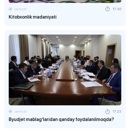
Jamiyat
17:30
Kitobxonlik madaniyati
Jamiyat
17:23
Byudjet mablag‘laridan qanday foydalanilmoqda?