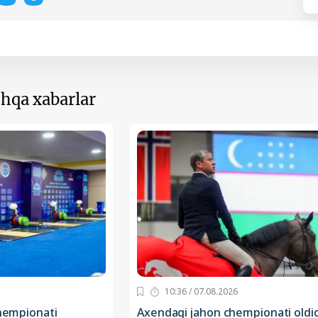
hqa xabarlar
10:36 / 07.08.2026
chempionati
Axendagi jahon chempionati oldi