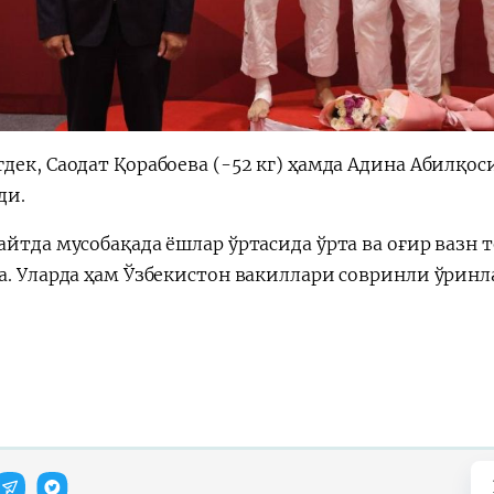
дек, Саодат Қорабоева (-52 кг) ҳамда Адина Абилқос
ди.
айтда мусобақада ёшлар ўртасида ўрта ва оғир вазн
а. Уларда ҳам Ўзбекистон вакиллари совринли ўринл