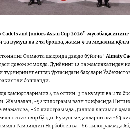
Huquqiy targʻibot
O‘zbekiston va
i
Yaponiya hamkorl
y Cadets and Juniors Asian Cup 2026” мусобақасини
3 та кумуш ва 2 та бронза, жами 9 та медални қўлг
стоннинг Олмаота шаҳрида дзюдо бўйича “
Almaty Ca
қаси давом этмоқда. Дунёнинг 12 та мамлакатидан к
и турнирнинг ёшлар ўртасидаги баҳслари Ўзбекисто
ақиятли бошланди.
да ҳамюртларимиз 4 та олтин, 3 та кумуш ва 2 та бр
и. Жумладан, -52 килограмм вазн тоифасида Нигина
а Маматова, -60 килограммда Дилшод Каримов ҳамд
медалга сазовор бўлди. Кумуш медалларни эса -63 к
аммда Рамзиддин Норбобоев ва -66 килограммда Абд