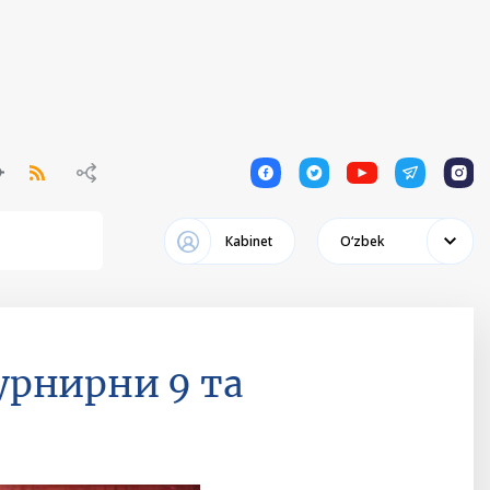
1
1
1
1
1
Кabinet
Oʻzbek
рнирни 9 та