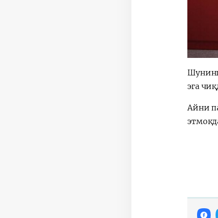
Шунинг
эга чиқ
Айни п
этмоқд