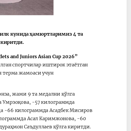
Oʻzbekiston va
Maqolalar
igi
Pokiston hamkorligi
нг илк кунида ҳамюртларимиз 4 та
а киритди.
dets and Juniors Asian Cup 2026”
елган спортчилар иштирок этаётган
н терма жамоаси учун
онза, жами 9 та медални қўлга
 Умрзоқова, -57 килограммда
а -66 килограммда Асадбек Мисиров
илограммда Асал Каримжонова, -60
ураҳмон Саъдуллаев қўлга киритди.