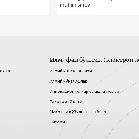
muhim sinov
Илм-фан бўлими (электрон ж
рожаат
Илмий иш эълонлари
Илмий йўналишлар
Инновацион ғоялар ва ишланмалар
Таҳрир ҳайъати
Мақолага қўйилган талаблар
Низоми