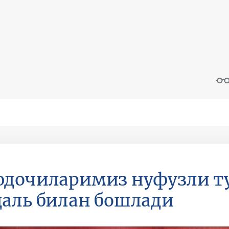
дочиларимиз нуфузли ту
аль билан бошлади