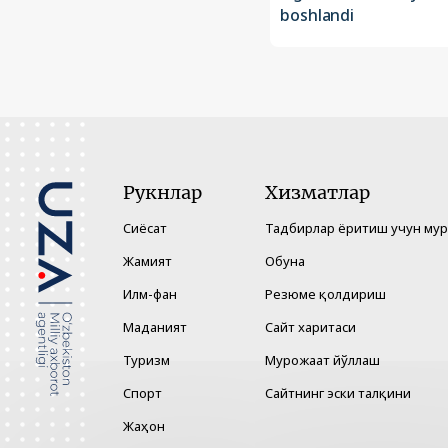
boshlandi
Рукнлар
Хизматлар
Сиёсат
Тадбирлар ёритиш учун му
Жамият
Обуна
Илм-фан
Резюме қолдириш
Маданият
Сайт харитаси
Туризм
Мурожаат йўллаш
Спорт
Сайтнинг эски талқини
Жаҳон