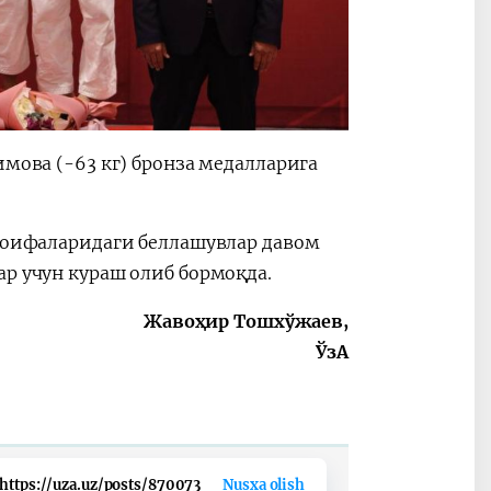
имова (-63 кг) бронза медалларига
 тоифаларидаги беллашувлар давом
ар учун кураш олиб бормоқда.
Жавоҳир Тошхўжаев,
ЎзА
https://uza.uz/posts/870073
Nusxa olish