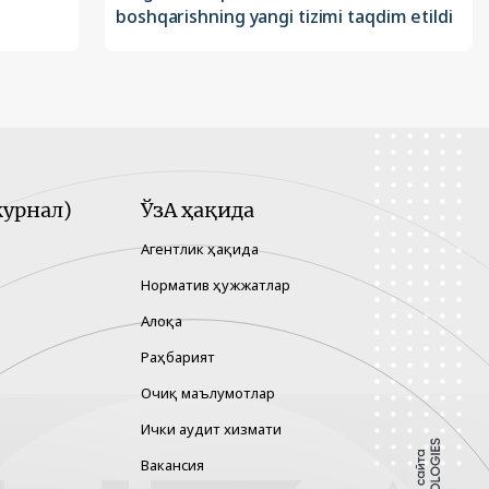
boshqarishning yangi tizimi taqdim etildi
урнал)
ЎзА ҳақида
Агентлик ҳақида
Норматив ҳужжатлар
Алоқа
Раҳбарият
Очиқ маълумотлар
Ички аудит хизмати
Вакансия