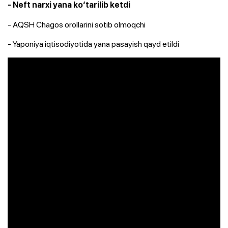
- Neft narxi yana ko‘tarilib ketdi
- AQSH Chagos orollarini sotib olmoqchi
- Yaponiya iqtisodiyotida yana pasayish qayd etildi