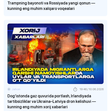
Trampning bayonoti va Rossiyada yangi qonun —
kunning eng muhim xalqaro voqealari
Jahon
19:46 / 10.06.2026
Dog‘istonda gaz quvurida portlash, Irlandiyada
tartibsizliklar va Ukraina–Latviya dron kelishuvi —
kunning eng muhim xorij xabarlari