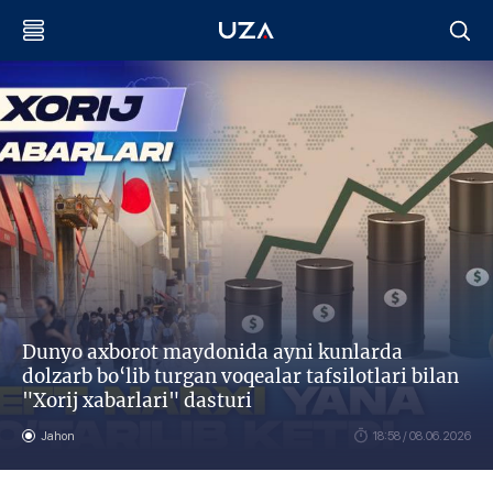
Dunyo axborot maydonida ayni kunlarda
dolzarb bo‘lib turgan voqealar tafsilotlari bilan
"Xorij xabarlari" dasturi
Jahon
18:58 / 08.06.2026