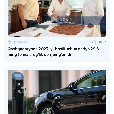
Foto
Foto
:
:
Sarvar O‘rmonov
Sarvar O‘rmonov
1
1
/
/
35
35
Iqtisodiyot
18:36
Qashqadaryoda 2027-yil hosili uchun qariyb 29,8
ming tonna urug‘lik don jamg‘arildi