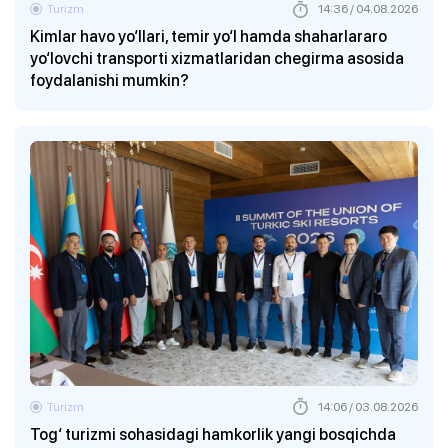
Turizm
14:36 / 04.08.2026
Kimlar havo yo‘llari, temir yo‘l hamda shaharlararo
yo‘lovchi transporti xizmatlaridan chegirma asosida
foydalanishi mumkin?
Turizm
14:06 / 03.08.2026
Tog‘ turizmi sohasidagi hamkorlik yangi bosqichda