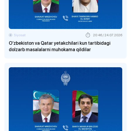
Siyosat
20:46 / 24.07.2026
O‘zbekiston va Qatar yetakchilari kun tartibidagi
dolzarb masalalarni muhokama qildilar