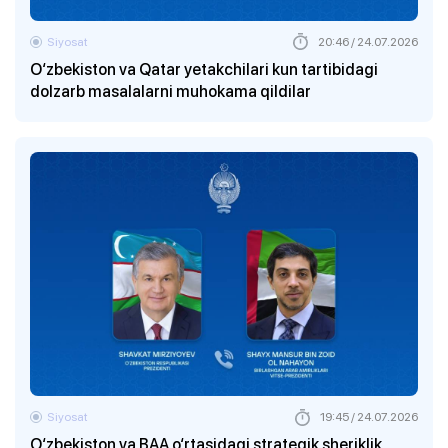
Siyosat
20:46 / 24.07.2026
O‘zbekiston va Qatar yetakchilari kun tartibidagi
dolzarb masalalarni muhokama qildilar
Siyosat
19:45 / 24.07.2026
O‘zbekiston va BAA o‘rtasidagi strategik sheriklik