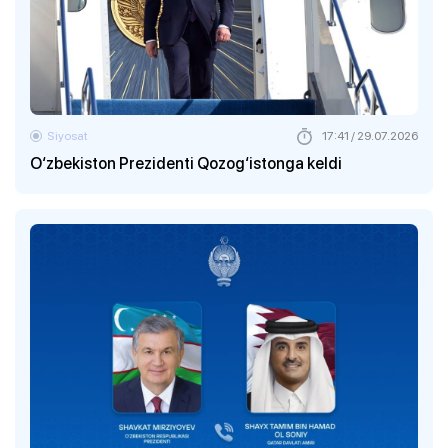
Siyosat
17:41 / 29.07.2026
O‘zbekiston Prezidenti Qozog‘istonga keldi