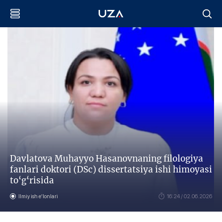
Davlatova Muhayyo Hasanovnaning filologiya
fanlari doktori (DSc) dissertatsiya ishi himoyasi
to‘g‘risida
Ilmiy ish eʼlonlari
16:24 / 02.06.2026