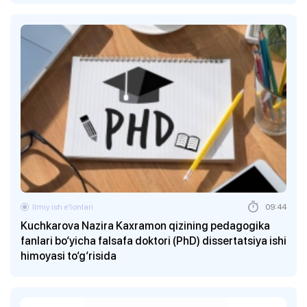
Ilmiy ish eʼlonlari
09:44
Kuchkarova Nazira Kaxramon qizining pedagogika
fanlari bo‘yicha falsafa doktori (PhD) dissertatsiya ishi
himoyasi to‘g‘risida