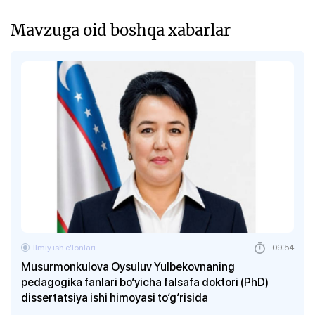
Mavzuga oid boshqa xabarlar
Ilmiy ish eʼlonlari
09:54
Musurmonkulova Oysuluv Yulbekovnaning
pedagogika fanlari bo‘yicha falsafa doktori (PhD)
dissertatsiya ishi himoyasi to‘g‘risida