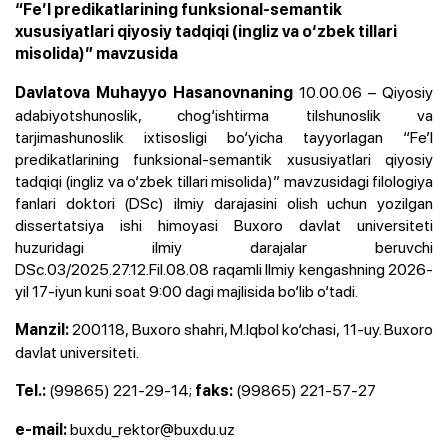
“Fe’l predikatlarining funksional-semantik
xususiyatlari qiyosiy tadqiqi (ingliz va o‘zbek tillari
misolida)” mavzusida
10.00.06 – Qiyosiy
Davlatova Muhayyo Hasanovnaning
adabiyotshunoslik, chog‘ishtirma tilshunoslik va
tarjimashunoslik ixtisosligi bo‘yicha tayyorlagan “Fe’l
predikatlarining funksional-semantik xususiyatlari qiyosiy
tadqiqi (ingliz va o‘zbek tillari misolida)” mavzusidagi filologiya
fanlari doktori (DSc) ilmiy darajasini olish uchun yozilgan
dissertatsiya ishi himoyasi Buxoro davlat universiteti
huzuridagi ilmiy darajalar beruvchi
DSc.03/2025.27.12.Fil.08.08 raqamli Ilmiy kengashning 2026-
yil 17-iyun kuni soat 9:00 dagi majlisida bo‘lib o‘tadi.
200118, Buxoro shahri, M.Iqbol ko‘chasi, 11-uy. Buxoro
Manzil:
davlat universiteti.
(99865) 221-29-14;
(99865) 221-57-27
Tel.:
faks:
buxdu_rektor@buxdu.uz
e-mail: