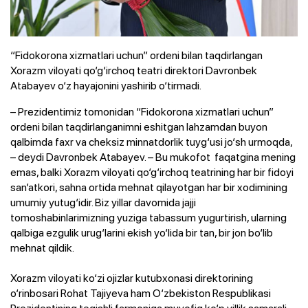
“Fidokorona xizmatlari uchun” ordeni bilan taqdirlangan
Xorazm viloyati qo‘g‘irchoq teatri direktori Davronbek
Atabayev o‘z hayajonini yashirib o‘tirmadi.
– Prezidentimiz tomonidan “Fidokorona xizmatlari uchun”
ordeni bilan taqdirlanganimni eshitgan lahzamdan buyon
qalbimda faxr va cheksiz minnatdorlik tuyg‘usi jo‘sh urmoqda,
– deydi Davronbek Atabayev. – Bu mukofot faqatgina mening
emas, balki Xorazm viloyati qo‘g‘irchoq teatrining har bir fidoyi
san’atkori, sahna ortida mehnat qilayotgan har bir xodimining
umumiy yutug‘idir. Biz yillar davomida jajji
tomoshabinlarimizning yuziga tabassum yugurtirish, ularning
qalbiga ezgulik urug‘larini ekish yo‘lida bir tan, bir jon bo‘lib
mehnat qildik.
Xorazm viloyati ko‘zi ojizlar kutubxonasi direktorining
o‘rinbosari Rohat Tajiyeva ham O‘zbekiston Respublikasi