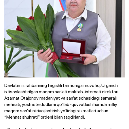
Davlatimiz rahbarining tegishli farmoniga muvofiq, Urganch
ixtisoslashtirilgan maqom san’ati maktab-internati direktori
Azamat Otajonov madaniyat va san’at sohasidagi samarali
mehnati, yosh iste’dodlarni qo‘llab-quvvatlash hamda milliy
maqom san’atini rivojlantirish yo‘lidagi xizmatlari uchun
“Mehnat shuhrati” ordeni bilan taqdirlandi.