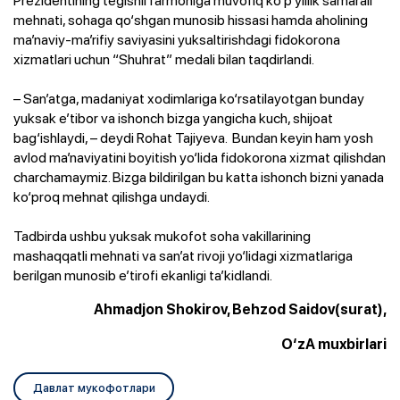
Prezidentining tegishli farmoniga muvofiq ko‘p yillik samarali
mehnati, sohaga qo‘shgan munosib hissasi hamda aholining
ma’naviy-ma’rifiy saviyasini yuksaltirishdagi fidokorona
xizmatlari uchun “Shuhrat” medali bilan taqdirlandi.
– San’atga, madaniyat xodimlariga ko‘rsatilayotgan bunday
yuksak e’tibor va ishonch bizga yangicha kuch, shijoat
bag‘ishlaydi, – deydi Rohat Tajiyeva. Bundan keyin ham yosh
avlod ma’naviyatini boyitish yo‘lida fidokorona xizmat qilishdan
charchamaymiz. Bizga bildirilgan bu katta ishonch bizni yanada
ko‘proq mehnat qilishga undaydi.
Tadbirda ushbu yuksak mukofot soha vakillarining
mashaqqatli mehnati va san’at rivoji yo‘lidagi xizmatlariga
berilgan munosib e’tirofi ekanligi ta’kidlandi.
Ahmadjon Shokirov, Behzod Saidov(surat),
O‘zA muxbirlari
Давлат мукофотлари