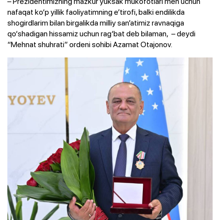
– Prezidentimizning mazkur yuksak mukofotlari men uchun
nafaqat ko‘p yillik faoliyatimning e’tirofi, balki endilikda
shogirdlarim bilan birgalikda milliy san’atimiz ravnaqiga
qo‘shadigan hissamiz uchun rag‘bat deb bilaman, – deydi
“Mehnat shuhrati” ordeni sohibi Azamat Otajonov.