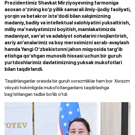
Prezidentimiz Shavkat Mirziyoyevning farmoniga
asosan o‘zining ko‘p yillik samarali ilmiy-ijodiy faoliyati,
yorqin va betakror iste’dodi bilan xalqimizning
madaniy, badiiy va intellektual salohiyatini yuksaltirish,
milliy ma’naviyatimizni boyitish, mamlakatimizda
madaniyat, san’at va adabiyot sohalarini rivojlantirish,
asriy an’analarimiz va boy merosimizni asrab-avaylash
hamda Yangi O‘zbekistonni jahon miqyosida targ‘ib
etishga qo‘shgan munosib hissasi uchun bir guruh
yurtdoshlarimiz davlatimizning yuksak mukofotlari
bilan taqdirlandi.
Taqdirlanganlar orasida bir guruh xorazmliklar ham bor. Xorazm
viloyati hokimligida mukofotlanganlarni taqdirlashga
bag‘ishlangan tadbir bo‘lib o‘tdi.