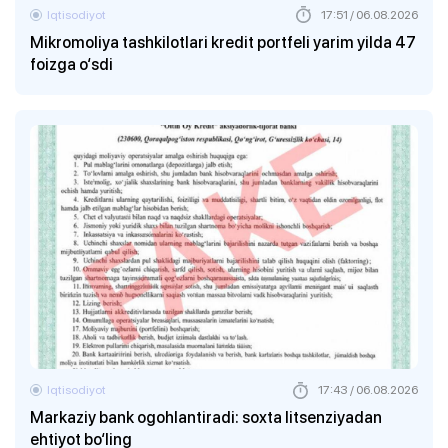
Iqtisodiyot
17:51 / 06.08.2026
Mikromoliya tashkilotlari kredit portfeli yarim yilda 47
foizga o‘sdi
Iqtisodiyot
17:43 / 06.08.2026
Markaziy bank ogohlantiradi: soxta litsenziyadan
ehtiyot bo‘ling