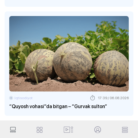
Iqtisodiyot
17:39 / 06.08.2026
“Quyosh vohasi”da bitgan – “Gurvak sulton”