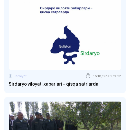
Jamiyat
16:16 / 25.02.2025
Sirdaryo viloyati xabarlari – qisqa satrlarda