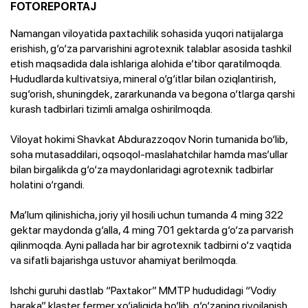
FOTOREPORTAJ
Namangan viloyatida paxtachilik sohasida yuqori natijalarga
erishish, g‘o‘za parvarishini agrotexnik talablar asosida tashkil
etish maqsadida dala ishlariga alohida e’tibor qaratilmoqda.
Hududlarda kultivatsiya, mineral o‘g‘itlar bilan oziqlantirish,
sug‘orish, shuningdek, zararkunanda va begona o‘tlarga qarshi
kurash tadbirlari tizimli amalga oshirilmoqda.
Viloyat hokimi Shavkat Abdurazzoqov Norin tumanida bo‘lib,
soha mutasaddilari, oqsoqol-maslahatchilar hamda mas’ullar
bilan birgalikda g‘o‘za maydonlaridagi agrotexnik tadbirlar
holatini o‘rgandi.
Ma’lum qilinishicha, joriy yil hosili uchun tumanda 4 ming 322
gektar maydonda g‘alla, 4 ming 701 gektarda g‘o‘za parvarish
qilinmoqda. Ayni pallada har bir agrotexnik tadbirni o‘z vaqtida
va sifatli bajarishga ustuvor ahamiyat berilmoqda.
Ishchi guruhi dastlab “Paxtakor” MMTP hududidagi “Vodiy
baraka” klaster fermer xo‘jaligida bo‘lib, g‘o‘zaning rivojlanish