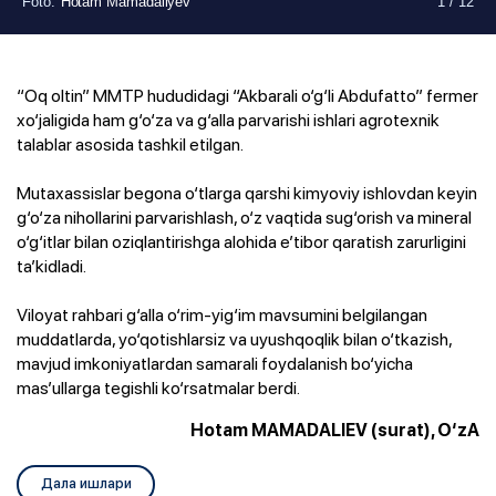
Foto
Foto
Foto
Foto
Foto
Foto
Foto
Foto
Foto
Foto
Foto
Foto
:
:
:
:
:
:
:
:
:
:
:
:
Hotam Mamadaliyev
Hotam Mamadaliyev
Hotam Mamadaliyev
Hotam Mamadaliyev
Hotam Mamadaliyev
Hotam Mamadaliyev
Hotam Mamadaliyev
Hotam Mamadaliyev
Hotam Mamadaliyev
Hotam Mamadaliyev
Hotam Mamadaliyev
Hotam Mamadaliyev
1
1
1
1
1
1
1
1
1
1
1
1
/
/
/
/
/
/
/
/
/
/
/
/
12
12
12
12
12
12
12
12
12
12
12
12
“Oq oltin” MMTP hududidagi “Akbarali o‘g‘li Abdufatto” fermer
xo‘jaligida ham g‘o‘za va g‘alla parvarishi ishlari agrotexnik
talablar asosida tashkil etilgan.
Mutaxassislar begona o‘tlarga qarshi kimyoviy ishlovdan keyin
g‘o‘za nihollarini parvarishlash, o‘z vaqtida sug‘orish va mineral
o‘g‘itlar bilan oziqlantirishga alohida e’tibor qaratish zarurligini
ta’kidladi.
Viloyat rahbari g‘alla o‘rim-yig‘im mavsumini belgilangan
muddatlarda, yo‘qotishlarsiz va uyushqoqlik bilan o‘tkazish,
mavjud imkoniyatlardan samarali foydalanish bo‘yicha
mas’ullarga tegishli ko‘rsatmalar berdi.
Hotam MAMADALIEV (surat), O‘zA
Дала ишлари