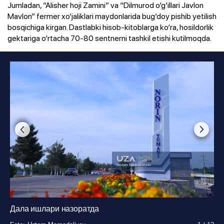
Jumladan, “Alisher hoji Zamini” va “Dilmurod o‘g‘illari Javlon
Mavlon” fermer xo‘jaliklari maydonlarida bug‘doy pishib yetilish
bosqichiga kirgan. Dastlabki hisob-kitoblarga ko‘ra, hosildorlik
gektariga o‘rtacha 70-80 sentnerni tashkil etishi kutilmoqda.
Дала ишлари назоратда