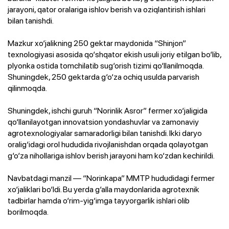
jarayoni, qator oralariga ishlov berish va oziqlantirish ishlari
bilan tanishdi.
Mazkur xo‘jalikning 250 gektar maydonida “Shinjon”
texnologiyasi asosida qo‘shqator ekish usuli joriy etilgan bo‘lib,
plyonka ostida tomchilatib sug‘orish tizimi qo‘llanilmoqda.
Shuningdek, 250 gektarda g‘o‘za ochiq usulda parvarish
qilinmoqda.
Shuningdek, ishchi guruh “Norinlik Asror” fermer xo‘jaligida
qo‘llanilayotgan innovatsion yondashuvlar va zamonaviy
agrotexnologiyalar samaradorligi bilan tanishdi. Ikki daryo
oralig‘idagi orol hududida rivojlanishdan orqada qolayotgan
g‘o‘za nihollariga ishlov berish jarayoni ham ko‘zdan kechirildi.
Navbatdagi manzil — “Norinkapa” MMTP hududidagi fermer
xo‘jaliklari bo‘ldi. Bu yerda g‘alla maydonlarida agrotexnik
tadbirlar hamda o‘rim-yig‘imga tayyorgarlik ishlari olib
borilmoqda.