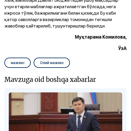
Халқ вакиллари Давлат бюджетидан ушбу мақсадлар
учун етарли маблағлар ажратилаётган бўлсада, нега
ижроси тўлиқ бажарилмагани билан қизиқди. Бу каби
қатор саволларга вазирликлар томонидан тегишли
жавоблар қайтарилиб, тушунтиришлар берилди.
Муҳтарама Комилова,
ЎзА
мажлис
Олий мажлис
Mavzuga oid boshqa xabarlar