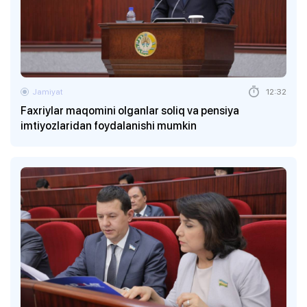
Jamiyat
12:32
Faxriylar maqomini olganlar soliq va pensiya
imtiyozlaridan foydalanishi mumkin