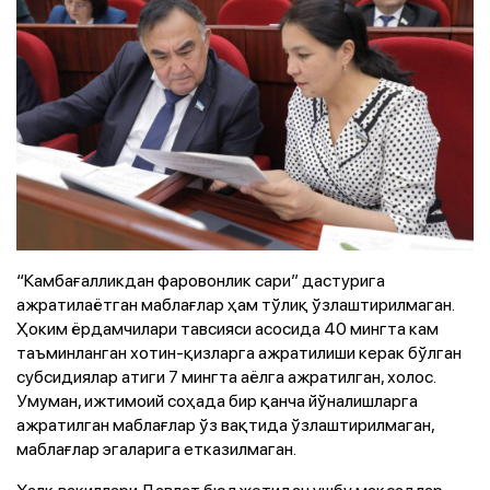
“Камбағалликдан фаровонлик сари” дастурига
ажратилаётган маблағлар ҳам тўлиқ ўзлаштирилмаган.
Ҳоким ёрдамчилари тавсияси асосида 40 мингта кам
таъминланган хотин-қизларга ажратилиши керак бўлган
субсидиялар атиги 7 мингта аёлга ажратилган, холос.
Умуман, ижтимоий соҳада бир қанча йўналишларга
ажратилган маблағлар ўз вақтида ўзлаштирилмаган,
маблағлар эгаларига етказилмаган.