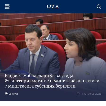
Бюджет маблағлари ўз вақтида
ўзлаштирилмаган: 40 мингта аёлдан атиги
7 мингтасига субсидия берилган
Jamiyat
14:19 / 03.06.2026