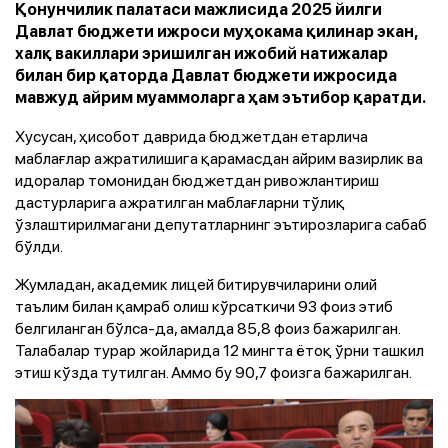
Қонунчилик палатаси мажлисида 2025 йилги
Давлат бюджети ижроси муҳокама қилинар экан,
халқ вакиллари эришилган ижобий натижалар
билан бир қаторда Давлат бюджети ижросида
мавжуд айрим муаммоларга ҳам эътибор қаратди.
Хусусан, ҳисобот даврида бюджетдан етарлича
маблағлар ажратилишига қарамасдан айрим вазирлик ва
идоралар томонидан бюджетдан ривожлантириш
дастурларига ажратилган маблағларни тўлиқ
ўзлаштирилмагани депутатларнинг эътирозларига сабаб
бўлди.
Жумладан, академик лицей битирувчиларини олий
таълим билан қамраб олиш кўрсаткичи 93 фоиз этиб
белгиланган бўлса-да, амалда 85,8 фоиз бажарилган.
Талабалар турар жойларида 12 мингта ётоқ ўрни ташкил
этиш кўзда тутилган. Аммо бу 90,7 фоизга бажарилган.