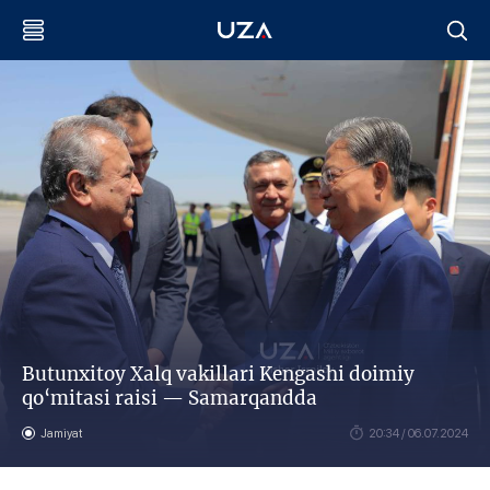
Butunxitoy Xalq vakillari Kengashi doimiy
qo‘mitasi raisi — Samarqandda
Jamiyat
20:34 / 06.07.2024