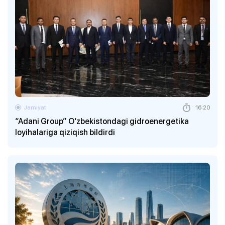
Jamiyat
16:20
“Adani Group” O‘zbekistondagi gidroenergetika
loyihalariga qiziqish bildirdi