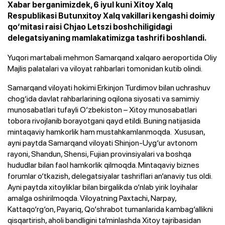
Xabar berganimizdek, 6 iyul kuni Xitoy Xalq
Respublikasi Butunxitoy Xalq vakillari kengashi doimiy
qo‘mitasi raisi Chjao Letszi boshchiligidagi
delegatsiyaning mamlakatimizga tashrifi boshlandi.
Yuqori martabali mehmon Samarqand xalqaro aeroportida Oliy
Majlis palatalari va viloyat rahbarlari tomonidan kutib olindi.
Samarqand viloyati hokimi Erkinjon Turdimov bilan uchrashuv
chog‘ida davlat rahbarlarining oqilona siyosati va samimiy
munosabatlari tufayli O‘zbekiston – Xitoy munosabatlari
tobora rivojlanib borayotgani qayd etildi. Buning natijasida
mintaqaviy hamkorlik ham mustahkamlanmoqda. Xususan,
ayni paytda Samarqand viloyati Shinjon-Uyg‘ur avtonom
rayoni, Shandun, Shensi, Fujian provinsiyalari va boshqa
hududlar bilan faol hamkorlik qilmoqda. Mintaqaviy biznes
forumlar o‘tkazish, delegatsiyalar tashriflari an’anaviy tus oldi.
Ayni paytda xitoyliklar bilan birgalikda o‘nlab yirik loyihalar
amalga oshirilmoqda. Viloyatning Paxtachi, Narpay,
Kattaqo‘rg‘on, Payariq, Qo‘shrabot tumanlarida kambag‘allikni
qisqartirish, aholi bandligini ta’minlashda Xitoy tajribasidan