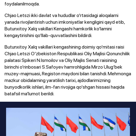
foydalanilmoqda.
Chjao Letszi ikki davlat va hududlar o‘rtasidagi aloqalarni
yanada rivojlantirish uchun imkoniyatlar kengligini qayd etib,
Butunxitoy Xalq vakillari Kengashi hamkorlik ko‘lamini
kengaytirishini qo‘llab-quvvatlashini bildirdi.
Butunxitoy Xalq vakillari kengashining doimiy qo‘mitasi raisi
Chjao Letszi O‘zbekiston Respublikasi Oliy Majlisi Qonunchilik
palatasi Spikeri N.Ismoilov va Oliy Majlis Senati raisining
birinchi o‘rinbosari S.Safoyev hamrohligida Mirzo Ulug‘bek
muzey-majmuasi, Registon maydoni bilan tanishdi. Mehmonga
mazkur obidalarning yaratilish tarixi, ajdodlarimizning
bunyodkorlik ishlari, ilm-fan rivojiga qo‘shgan hissasi haqida
batafsil ma’lumot berildi.