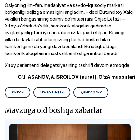
Osiyoning ilm-fan, madaniyat va savdo-iqtisodiy markazi
bo‘lganligi bejizga emasligini angladim, – dedi Butunxitoy Xalq
vakillari kengashining doimiy qo‘mitasi raisi Chjao Letszi. –
Xitoy-o‘zbek do‘stlik, hamkorlik aloqalari qadimdan
rivojlanganligi tarixiy manbalarimizda qayd etilgan. Keyingi
yillarda davlat rahbarlarimizning tashabbuslari bilan
hamkorligimizda yangi davr boshlandi. Bu istiqboldagi
hamkorlik aloqalarini mustkahkamlashga imkon beradi.
Xitoy parlamenti delegatsiyasining tashrifi davom etmoqda.
G‘.HASANOV, A.ISROILOV (surat), O‘zA muxbirlari
Хитой
Чжао Лэцзи
Ҳамкорлик
Mavzuga oid boshqa xabarlar