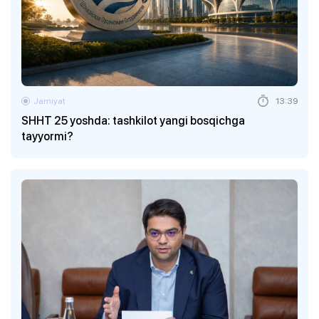
Jamiyat
13:39
SHHT 25 yoshda: tashkilot yangi bosqichga
tayyormi?