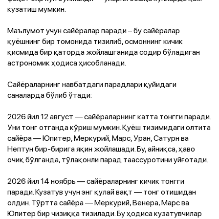
кузатиш мумкин.
Маълумот учун сайёралар паради – бу сайёралар
қуёшнинг бир томонида тизилиб, осмоннинг кичик
қисмида бир қаторда жойлашганида содир бўладиган
астрономик ҳодиса ҳисобланади.
Сайёраларнинг навбатдаги парадлари қуйидаги
саналарда бўлиб ўтади:
2026 йил 12 август — сайёраларнинг катта тонгги паради.
Уни тонг отганда кўриш мумкин. Қуёш тизимидаги олтита
сайёра — Юпитер, Меркурий, Марс, Уран, Сатурн ва
Нептун бир-бирига яқин жойлашади. Бу, айниқса, ҳаво
очиқ бўлганда, тўлақонли парад таассуротини уйғотади.
2026 йил 14 ноябрь — сайёраларнинг кичик тонгги
паради. Кузатув учун энг қулай вақт — тонг отишидан
олдин. Тўртта сайёра — Меркурий, Венера, Марс ва
Юпитер бир чизиққа тизилади. Бу ҳодиса кузатувчилар