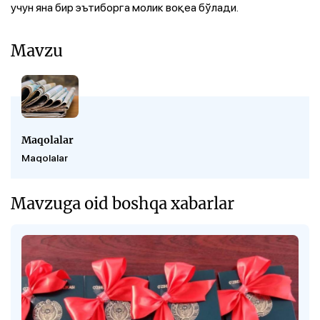
учун яна бир эътиборга молик воқеа бўлади.
Mavzu
Maqolalar
Maqolalar
Mavzuga oid boshqa xabarlar