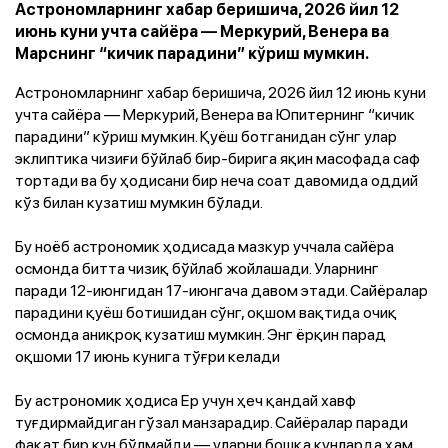
Астрономларнинг хабар беришича, 2026 йил 12
июнь куни учта сайёра — Меркурий, Венера ва
Марснинг “кичик парадини” кўриш мумкин.
Астрономларнинг хабар беришича, 2026 йил 12 июнь куни
учта сайёра — Меркурий, Венера ва Юпитернинг “кичик
парадини” кўриш мумкин. Қуёш ботганидан сўнг улар
эклиптика чизиғи бўйлаб бир-бирига яқин масофада саф
тортади ва бу ҳодисани бир неча соат давомида оддий
кўз билан кузатиш мумкин бўлади.
Бу ноёб астрономик ҳодисада мазкур уччала сайёра
осмонда битта чизиқ бўйлаб жойлашади. Уларнинг
паради 12-июнгидан
17-июнгача
давом этади. Сайёралар
парадини қуёш ботишидан сўнг, оқшом вақтида очиқ
осмонда аниқроқ кузатиш мумкин. Энг ёрқин парад
оқшоми
17 июнь
кунига тўғри келади
Бу астрономик ҳодиса Ер учун ҳеч қандай хавф
туғдирмайдиган гўзал манзарадир. Сайёралар паради
фақат бир кун бўлмайди — уларни бошқа кунларда ҳам