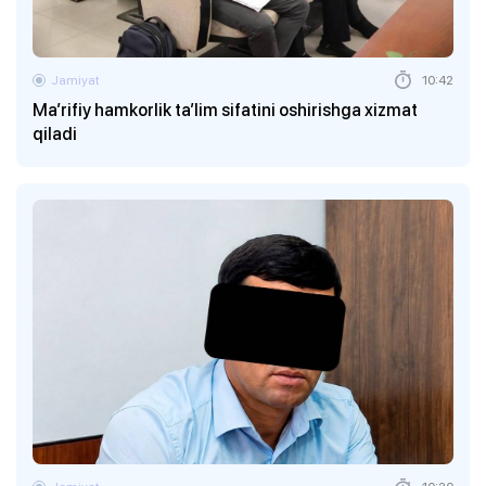
Jamiyat
10:42
Ma’rifiy hamkorlik ta’lim sifatini oshirishga xizmat
qiladi