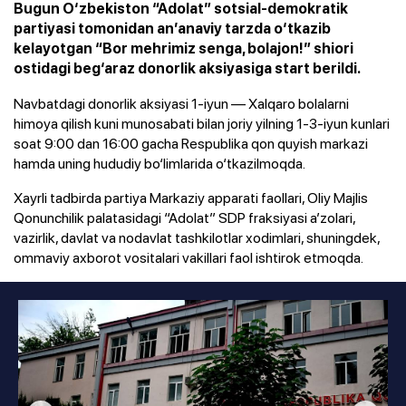
Bugun O‘zbekiston “Adolat” sotsial-demokratik
partiyasi tomonidan an’anaviy tarzda o‘tkazib
kelayotgan “Bor mehrimiz senga, bolajon!” shiori
ostidagi beg‘araz donorlik aksiyasiga start berildi.
Navbatdagi donorlik aksiyasi 1-iyun — Xalqaro bolalarni
himoya qilish kuni munosabati bilan joriy yilning 1-3-iyun kunlari
soat 9:00 dan 16:00 gacha Respublika qon quyish markazi
hamda uning hududiy bo‘limlarida o‘tkazilmoqda.
Xayrli tadbirda partiya Markaziy apparati faollari, Oliy Majlis
Qonunchilik palatasidagi “Adolat” SDP fraksiyasi a’zolari,
vazirlik, davlat va nodavlat tashkilotlar xodimlari, shuningdek,
ommaviy axborot vositalari vakillari faol ishtirok etmoqda.