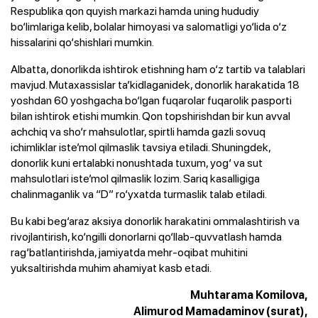
Respublika qon quyish markazi hamda uning hududiy
bo‘limlariga kelib, bolalar himoyasi va salomatligi yo‘lida o‘z
hissalarini qo‘shishlari mumkin.
Albatta, donorlikda ishtirok etishning ham o‘z tartib va talablari
mavjud. Mutaxassislar ta’kidlaganidek, donorlik harakatida 18
yoshdan 60 yoshgacha bo‘lgan fuqarolar fuqarolik pasporti
bilan ishtirok etishi mumkin. Qon topshirishdan bir kun avval
achchiq va sho‘r mahsulotlar, spirtli hamda gazli sovuq
ichimliklar iste’mol qilmaslik tavsiya etiladi. Shuningdek,
donorlik kuni ertalabki nonushtada tuxum, yog‘ va sut
mahsulotlari iste’mol qilmaslik lozim. Sariq kasalligiga
chalinmaganlik va “D” ro‘yxatda turmaslik talab etiladi.
Bu kabi beg‘araz aksiya donorlik harakatini ommalashtirish va
rivojlantirish, ko‘ngilli donorlarni qo‘llab-quvvatlash hamda
rag‘batlantirishda, jamiyatda mehr-oqibat muhitini
yuksaltirishda muhim ahamiyat kasb etadi.
Muhtarama Komilova,
Alimurod Mamadaminov (surat),