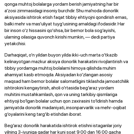
qonga muhtoj bolalarga yordam berish jamiyatning har bir
a’zosi zimmasidagi insoniy burchdir. Shu ma’noda donorlik
aksiyasida ishtirok etish faqat tibbiy ehtiyojni qondirish emas,
balki mehr va mas’uliyat tuyg‘usining amaldagi ifodasidir. Har
bir inson o‘z hissasini qo‘shsa, bir bemor bola sog‘ayishi,
ularning oilasiga quvonch kirishi mumkin, — dedi partiya
yetakchisi.
Darhaqiqat, o‘n yildan buyon yilda ikki-uch marta o‘tkazib
kelinayotgan mazkur aksiya donorlik harakatini rivojlantirish va
tibbiy yordamga muhtoj bolalarni himoya qilishda muhim
ahamiyat kasb etmoqda. Aksiyadan ko‘zlangan asosiy
maqsad ham bemor bolalar salomatligini tiklashda jamoatchilik
ishtirokini kengaytirish, aholi o‘rtasida beg‘araz yordam
muhitini mustahkamlash, qon va uning tarkibiy qismlariga
ehtiyoji bo‘lgan bolalar uchun qon zaxirasini to‘ldirish hamda
jamiyatda donorlik madaniyati, insonparvarlik va mehr-oqibat
g‘oyalarini keng targ‘ib etishdan iborat.
Beg‘araz donorlik harakatida ishtirok etishni istaganlar joriy
yilning 3-iyuniga qadar har kuni soat 9:00 dan 16:00 gacha